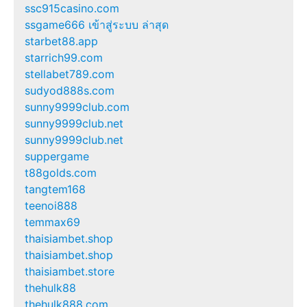
ssc915casino.com
ssgame666 เข้าสู่ระบบ ล่าสุด
starbet88.app
starrich99.com
stellabet789.com
sudyod888s.com
sunny9999club.com
sunny9999club.net
sunny9999club.net
suppergame
t88golds.com
tangtem168
teenoi888
temmax69
thaisiambet.shop
thaisiambet.shop
thaisiambet.store
thehulk88
thehulk888.com