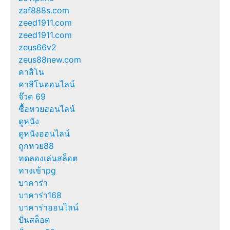
zaf888s.com
zeed1911.com
zeed1911.com
zeus66v2
zeus88new.com
คาสิโน
คาสิโนออนไลน์
จ๊วด 69
ซื้อหวยออนไลน์
ดูหนัง
ดูหนังออนไลน์
ถูกหวย88
ทดลองเล่นสล็อต
ทางเข้าpg
บาคาร่า
บาคาร่า168
บาคาร่าออนไลน์
ปั่นสล็อต