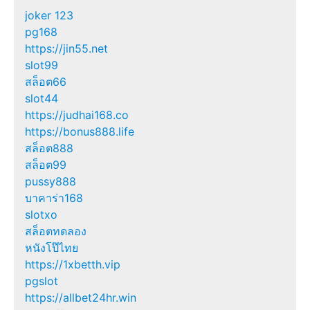
joker 123
pg168
https://jin55.net
slot99
สล็อต66
slot44
https://judhai168.co
https://bonus888.life
สล็อต888
สล็อต99
pussy888
บาคาร่า168
slotxo
สล็อตทดลอง
หนังโป๊ไทย
https://1xbetth.vip
pgslot
https://allbet24hr.win