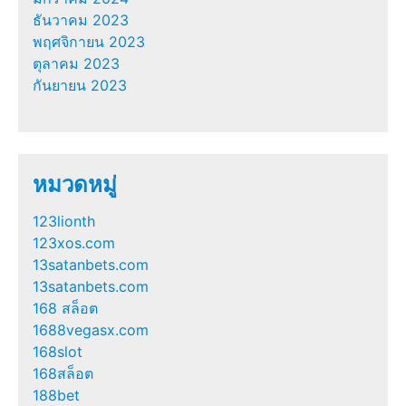
ธันวาคม 2023
พฤศจิกายน 2023
ตุลาคม 2023
กันยายน 2023
หมวดหมู่
123lionth
123xos.com
13satanbets.com
13satanbets.com
168 สล็อต
1688vegasx.com
168slot
168สล็อต
188bet