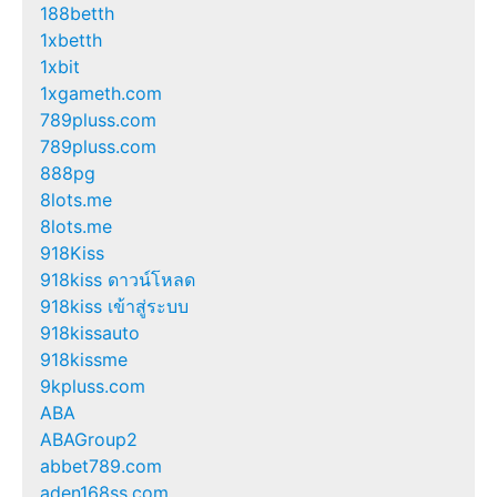
188betth
1xbetth
1xbit
1xgameth.com
789pluss.com
789pluss.com
888pg
8lots.me
8lots.me
918Kiss
918kiss ดาวน์โหลด
918kiss เข้าสู่ระบบ
918kissauto
918kissme
9kpluss.com
ABA
ABAGroup2
abbet789.com
aden168ss.com