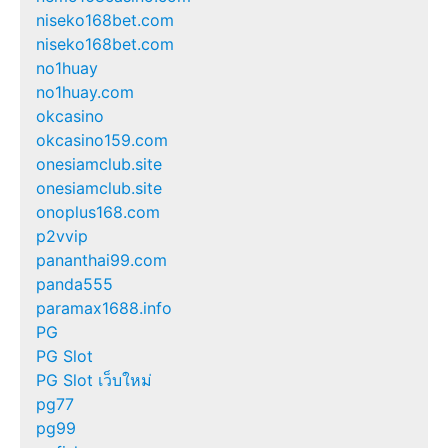
niseko168bet.com
niseko168bet.com
no1huay
no1huay.com
okcasino
okcasino159.com
onesiamclub.site
onesiamclub.site
onoplus168.com
p2vvip
pananthai99.com
panda555
paramax1688.info
PG
PG Slot
PG Slot เว็บใหม่
pg77
pg99