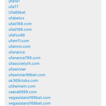
ufa191
ufa77
Ufa89bet
ufabetxx
ufad168.com
ufad168.com
ufafox88
ufam11.com
ufamnn.com
ufanance
ufanance789.com
ufasocietyth.com
ufawinner
ufawinner99bet.com
uk369clubs.com
ut9winwin.com
veera6999.com
vegasisland168bet.com
vegasisland168bet.com