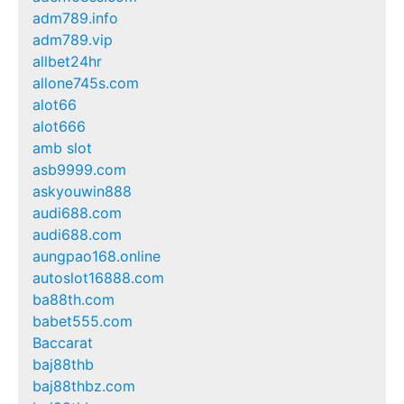
adm789.info
adm789.vip
allbet24hr
allone745s.com
alot66
alot666
amb slot
asb9999.com
askyouwin888
audi688.com
audi688.com
aungpao168.online
autoslot16888.com
ba88th.com
babet555.com
Baccarat
baj88thb
baj88thbz.com