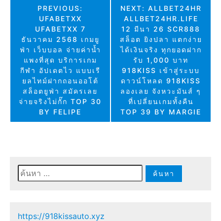
แนะแนว
PREVIOUS:
NEXT:
ALLBET24HR
UFABETXX
ALLBET24HR.LIFE
เรื่อง
UFABETXX 7
12 มีนา 26 SCR888
ธันวาคม 2568 เกมยู
สล็อต ยิงปลา แตกง่าย
ฟ่า เว็บบอล จ่ายค่าน้ำ
ได้เงินจริง ทุกยอดฝาก
แพงที่สุด บริการเกม
รับ 1,000 บาท
กีฬา อัปเดตไว แบบเรี
918KISS เข้าสู่ระบบ
ยลไทม์ฝากถอนออโต้
ดาวน์โหลด 918KISS
สล็อตยูฟ่า สมัครเลย
ลองเลย จังหวะมันส์ ๆ
จ่ายจริงไม่กั๊ก TOP 30
ที่เปลี่ยนเกมทั้งคืน
BY FELIPE
TOP 39 BY MARGIE
ค้นหา
สำหรับ:
https://918kissauto.xyz