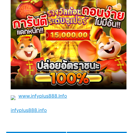
www.infyplus888.Info
infyplus888.info