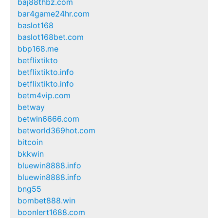
baj88thbz.com
bar4game24hr.com
baslot168
baslot168bet.com
bbp168.me
betflixtikto
betflixtikto.info
betflixtikto.info
betm4vip.com
betway
betwin6666.com
betworld369hot.com
bitcoin
bkkwin
bluewin8888.info
bluewin8888.info
bng55
bombet888.win
boonlert1688.com