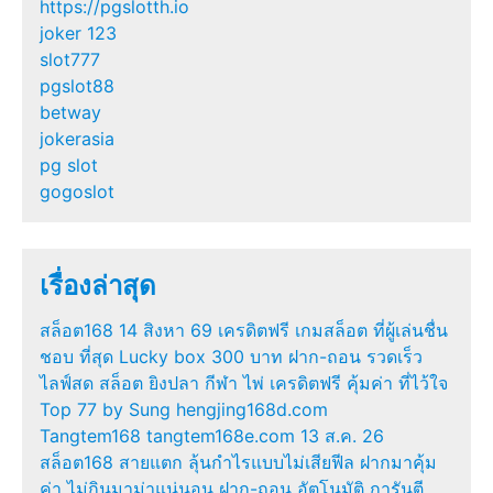
https://pgslotth.io
joker 123
slot777
pgslot88
betway
jokerasia
pg slot
gogoslot
เรื่องล่าสุด
สล็อต168 14 สิงหา 69 เครดิตฟรี เกมสล็อต ที่ผู้เล่นชื่น
ชอบ ที่สุด Lucky box 300 บาท ฝาก-ถอน รวดเร็ว
ไลฟ์สด สล็อต ยิงปลา กีฬา ไพ่ เครดิตฟรี คุ้มค่า ที่ไว้ใจ
Top 77 by Sung hengjing168d.com
Tangtem168 tangtem168e.com 13 ส.ค. 26
สล็อต168 สายแตก ลุ้นกำไรแบบไม่เสียฟีล ฝากมาคุ้ม
ค่า ไม่กินมาม่าแน่นอน ฝาก-ถอน อัตโนมัติ การันตี