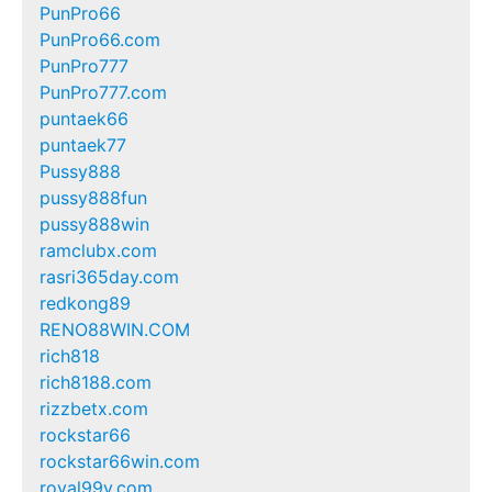
PunPro66
PunPro66.com
PunPro777
PunPro777.com
puntaek66
puntaek77
Pussy888
pussy888fun
pussy888win
ramclubx.com
rasri365day.com
redkong89
RENO88WIN.COM
rich818
rich8188.com
rizzbetx.com
rockstar66
rockstar66win.com
royal99y.com