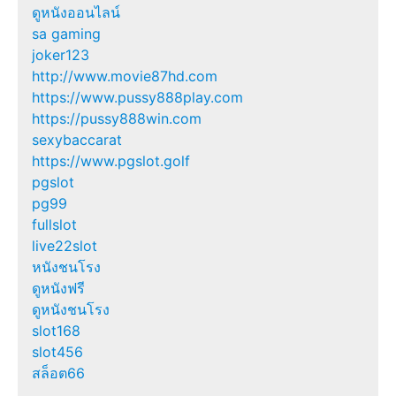
ดูหนังออนไลน์
sa gaming
joker123
http://www.movie87hd.com
https://www.pussy888play.com
https://pussy888win.com
sexybaccarat
https://www.pgslot.golf
pgslot
pg99
fullslot
live22slot
หนังชนโรง
ดูหนังฟรี
ดูหนังชนโรง
slot168
slot456
สล็อต66