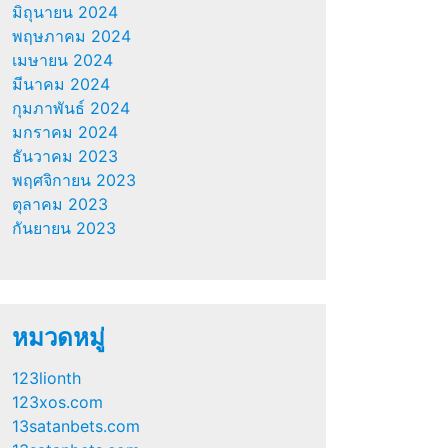
มิถุนายน 2024
พฤษภาคม 2024
เมษายน 2024
มีนาคม 2024
กุมภาพันธ์ 2024
มกราคม 2024
ธันวาคม 2023
พฤศจิกายน 2023
ตุลาคม 2023
กันยายน 2023
หมวดหมู่
123lionth
123xos.com
13satanbets.com