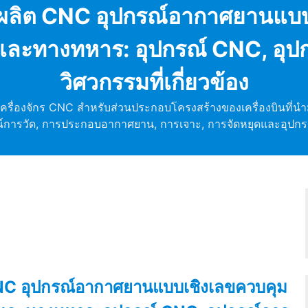
ผู้ผลิต CNC อุปกรณ์อากาศยานแ
ละทางทหาร: อุปกรณ์ CNC, อุปก
วิศวกรรมที่เกี่ยวข้อง
เครื่องจักร CNC สำหรับส่วนประกอบโครงสร้างของเครื่องบินที่น
์การวัด, การประกอบอากาศยาน, การเจาะ, การจัดหยุดและอุปกรณ์ว
ต CNC อุปกรณ์อากาศยานแบบเชิงเลขควบคุม