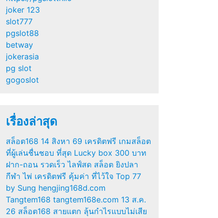
joker 123
slot777
pgslot88
betway
jokerasia
pg slot
gogoslot
เรื่องล่าสุด
สล็อต168 14 สิงหา 69 เครดิตฟรี เกมสล็อต
ที่ผู้เล่นชื่นชอบ ที่สุด Lucky box 300 บาท
ฝาก-ถอน รวดเร็ว ไลฟ์สด สล็อต ยิงปลา
กีฬา ไพ่ เครดิตฟรี คุ้มค่า ที่ไว้ใจ Top 77
by Sung hengjing168d.com
Tangtem168 tangtem168e.com 13 ส.ค.
26 สล็อต168 สายแตก ลุ้นกำไรแบบไม่เสีย