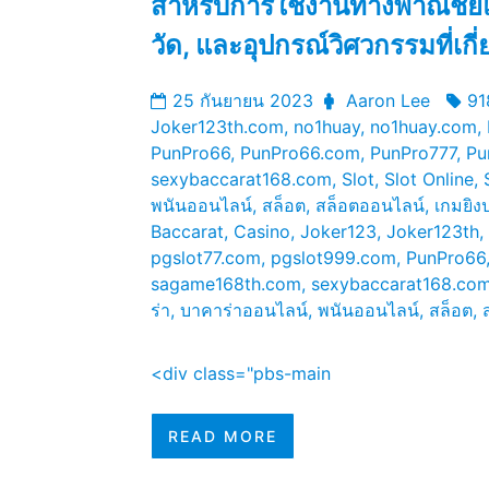
สำหรับการใช้งานทางพาณิชย์
วัด, และอุปกรณ์วิศวกรรมที่เกี่
25 กันยายน 2023
Aaron Lee
91
Joker123th.com
,
no1huay
,
no1huay.com
,
PunPro66
,
PunPro66.com
,
PunPro777
,
Pu
sexybaccarat168.com
,
Slot
,
Slot Online
,
พนันออนไลน์
,
สล็อต
,
สล็อตออนไลน์
,
เกมยิง
Baccarat
,
Casino
,
Joker123
,
Joker123th
,
pgslot77.com
,
pgslot999.com
,
PunPro66
sagame168th.com
,
sexybaccarat168.co
ร่า
,
บาคาร่าออนไลน์
,
พนันออนไลน์
,
สล็อต
,
<div class="pbs-main
READ MORE