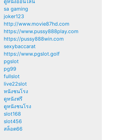
ดูหนังออนไลน์
sa gaming
joker123
http://www.movie87hd.com
https://www.pussy888play.com
https://pussy888win.com
sexybaccarat
https://www.pgslot.golf
pgslot
pg99
fullslot
live22slot
หนังชนโรง
ดูหนังฟรี
ดูหนังชนโรง
slot168
slot456
สล็อต66