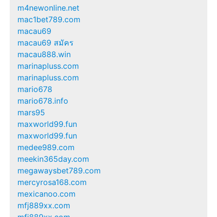
m4newonline.net
mac1bet789.com
macau69
macau69 สมัคร
macau888.win
marinapluss.com
marinapluss.com
mario678
mario678.info
mars95
maxworld99.fun
maxworld99.fun
medee989.com
meekin365day.com
megawaysbet789.com
mercyrosa168.com
mexicanoo.com
mfj889xx.com
mfj889xx.com