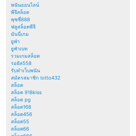
พนันออนไลน์
พีจีสล็อต
พุซซี่888
ฟลูสล็อตพีจี
มันนี่เกม
ยูฟ่า
ยูฟ่าเบท
รวมเกมสล็อต
รอยัล558
รับทำเว็บพนัน
สมัครสมาชิก lotto432
สล็อต
สล็อต 918kiss
สล็อต pg
สล็อต168
สล็อต456
สล็อต55
สล็อต66
สล็อต666