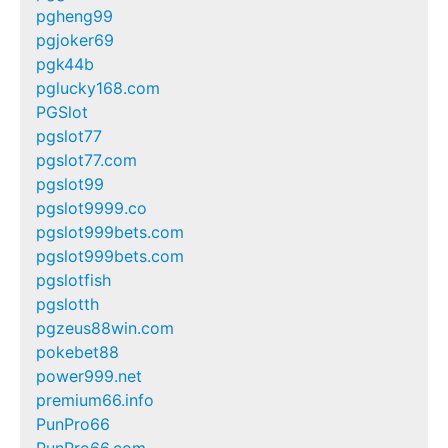
pgheng99
pgjoker69
pgk44b
pglucky168.com
PGSlot
pgslot77
pgslot77.com
pgslot99
pgslot9999.co
pgslot999bets.com
pgslot999bets.com
pgslotfish
pgslotth
pgzeus88win.com
pokebet88
power999.net
premium66.info
PunPro66
PunPro66.com