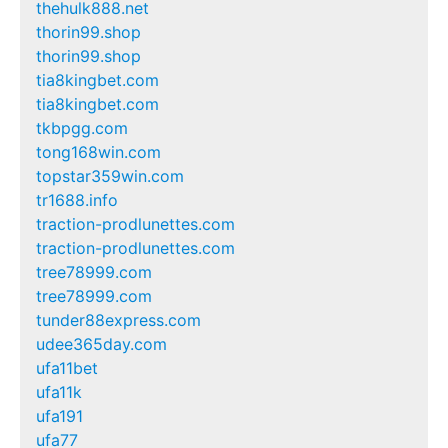
thehulk888.net
thorin99.shop
thorin99.shop
tia8kingbet.com
tia8kingbet.com
tkbpgg.com
tong168win.com
topstar359win.com
tr1688.info
traction-prodlunettes.com
traction-prodlunettes.com
tree78999.com
tree78999.com
tunder88express.com
udee365day.com
ufa11bet
ufa11k
ufa191
ufa77