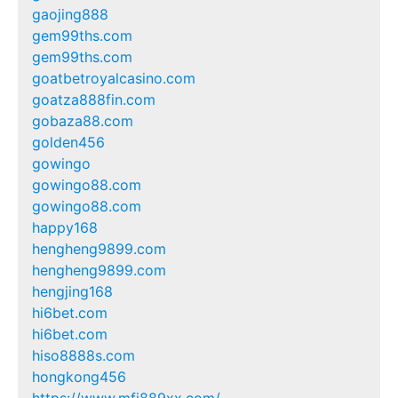
gaojing888
gem99ths.com
gem99ths.com
goatbetroyalcasino.com
goatza888fin.com
gobaza88.com
golden456
gowingo
gowingo88.com
gowingo88.com
happy168
hengheng9899.com
hengheng9899.com
hengjing168
hi6bet.com
hi6bet.com
hiso8888s.com
hongkong456
https://www.mfj889xx.com/