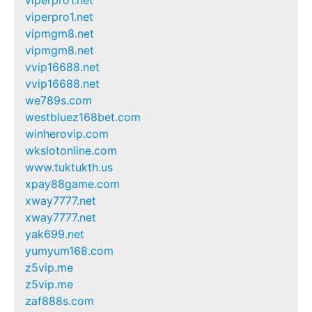
viperpro1.net
vipmgm8.net
vipmgm8.net
vvip16688.net
vvip16688.net
we789s.com
westbluez168bet.com
winherovip.com
wkslotonline.com
www.tuktukth.us
xpay88game.com
xway7777.net
xway7777.net
yak699.net
yumyum168.com
z5vip.me
z5vip.me
zaf888s.com