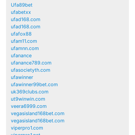
Ufa89bet
ufabetxx
ufad168.com
ufad168.com
ufafox88
ufam11.com
ufamnn.com
ufanance
ufanance789.com
ufasocietyth.com
ufawinner
ufawinner99bet.com
uk369clubs.com
ut9winwin.com
veera6999.com
vegasisland168bet.com
vegasisland168bet.com
viperpro1.com
viperpro1.net