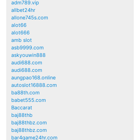
adm789.vip
allbet24hr
allone745s.com
alot66
alot666
amb slot
asb9999.com
askyouwin888
audi688.com
audi688.com
aungpao168.online
autoslot16888.com
ba88th.com
babet555.com
Baccarat
baj88thb
baj88thbz.com
baj88thbz.com
bar4game24hr.com