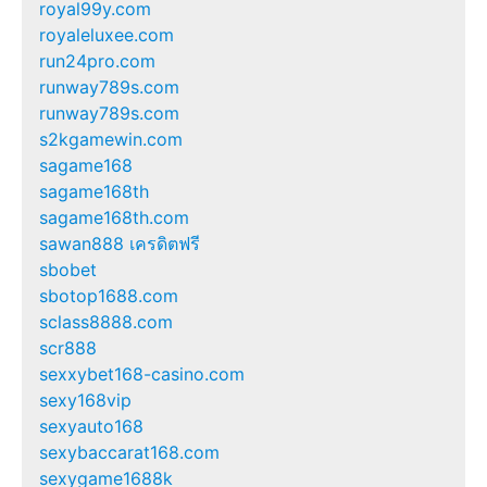
royal99y.com
royaleluxee.com
run24pro.com
runway789s.com
runway789s.com
s2kgamewin.com
sagame168
sagame168th
sagame168th.com
sawan888 เครดิตฟรี
sbobet
sbotop1688.com
sclass8888.com
scr888
sexxybet168-casino.com
sexy168vip
sexyauto168
sexybaccarat168.com
sexygame1688k