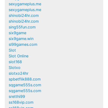
sexygameplus.me
sexygameplus.me
shinobi24hr.com
shinobi24hr.com
sing55fun.com
six9game
six9game.win
sl99games.com
Slot
Slot Online
slot168
Slotxo
slotxo24hr
spbetflik888.com
sqgame555s.com
sqgame555s.com
sretthi99
ss168vip.com
ss168vip.com