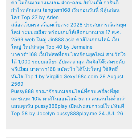
ค่า ไม่กินมาม่าแน่นอน ฝาก-ถอน อัตโนมัติ การันตี
กำไรหลักแสน tangtem168 เริ่มก่อนวันนี้ มีลุ้นก่อน
ใคร Top 27 by Arlen
สล็อตเว็บตรง สล็อตเว็บตรง 2026 ประสบการณ์เล่นยุค
ใหม่ ระบบเสถียร พร้อมเกมให้เลือกมากมาย 17 ส.ค.
2569 web ใหญ่ Jin888.asia คาสิโนออนไลน์ เว็บ
ใหญ่ ใหม่ล่าสุด Top 40 by Jermaine
บาคาร่า168 เว็บไพ่สดที่ตอบโจทย์คนยุคใหม่ สายวัดใจ
ได้ 1,000 ระบบเสถียร อัปเดตล่าสุด สัมผัสโต๊ะสดระดับ
พรีเมียม บาคาร่า168 สมัครไว ได้โปรใหญ่ ใช้สิทธิ์
ทันใจ Top 1 by Virgilio Sexy168c.com 29 August
2569
Pussy888 อาณาจักรเกมออนไลน์ที่ครบเครื่องที่สุด
แคชแบค 10% คาสิโนออนไลน์ 5ดาว คนเล่นไม่ต่ำกว่า
แสนทุกวัน pussy888play เปิดประสบการณ์ใหม่ทันที
Top 58 by Jocelyn pussy888play.me 24 JUL 26