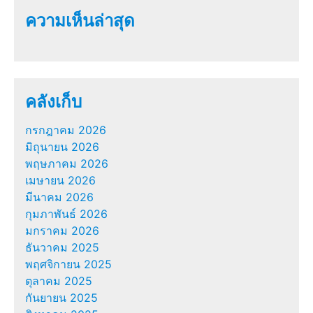
ความเห็นล่าสุด
คลังเก็บ
กรกฎาคม 2026
มิถุนายน 2026
พฤษภาคม 2026
เมษายน 2026
มีนาคม 2026
กุมภาพันธ์ 2026
มกราคม 2026
ธันวาคม 2025
พฤศจิกายน 2025
ตุลาคม 2025
กันยายน 2025