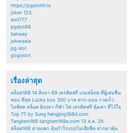
https://pgslotth.io
joker 123
slot777
pgslot88
betway
jokerasia
pg slot
gogoslot
เรื่องล่าสุด
สล็อต168 14 สิงหา 69 เครดิตฟรี เกมสล็อต ที่ผู้เล่นชื่น
ชอบ ที่สุด Lucky box 300 บาท ฝาก-ถอน รวดเร็ว
ไลฟ์สด สล็อต ยิงปลา กีฬา ไพ่ เครดิตฟรี คุ้มค่า ที่ไว้ใจ
Top 77 by Sung hengjing168d.com
Tangtem168 tangtem168e.com 13 ส.ค. 26
สล็อต168 สายแตก ลุ้นกำไรแบบไม่เสียฟีล ฝากมาคุ้ม