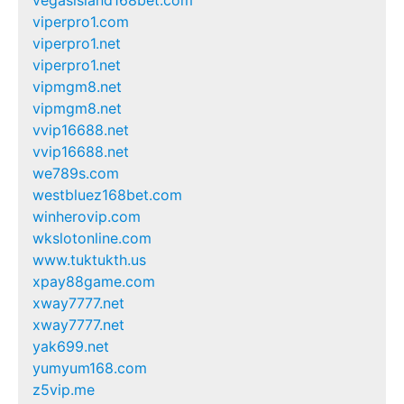
viperpro1.com
viperpro1.net
viperpro1.net
vipmgm8.net
vipmgm8.net
vvip16688.net
vvip16688.net
we789s.com
westbluez168bet.com
winherovip.com
wkslotonline.com
www.tuktukth.us
xpay88game.com
xway7777.net
xway7777.net
yak699.net
yumyum168.com
z5vip.me