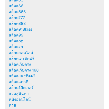
สล็อต66
สล็อต666
สล็อต777
สล็อต888
สล็อต918kiss
สล็อต99
สล็อตpg
สล็อตxo
สล็อตออนไลน์
สล็อตเครดิตฟรี
สล็อตเว็บตรง
สล็อตเว็บตรง 168
สล็อตเเครดิตฟรี
สล็อตแตกดี
สล็อตโจ๊กเกอร์
สวนสุนันทา
หนังออนไลน์
หวย