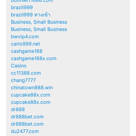
brazil999
brazil999 ทางเข้า
Business, Small Business
Business, Small Business
bwvip4.com
carlo999.net
cashgame168
cashgame168x.com
Casino
cc11388.com
chang7777
chinatown888.win
cupcake88x.com
cupcake88x.com
dr888
dr888bet.com
dr888bet.com
du2477.com