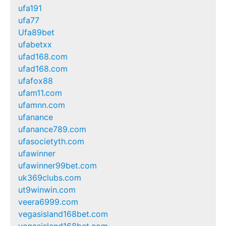
ufa191
ufa77
Ufa89bet
ufabetxx
ufad168.com
ufad168.com
ufafox88
ufam11.com
ufamnn.com
ufanance
ufanance789.com
ufasocietyth.com
ufawinner
ufawinner99bet.com
uk369clubs.com
ut9winwin.com
veera6999.com
vegasisland168bet.com
vegasisland168bet.com