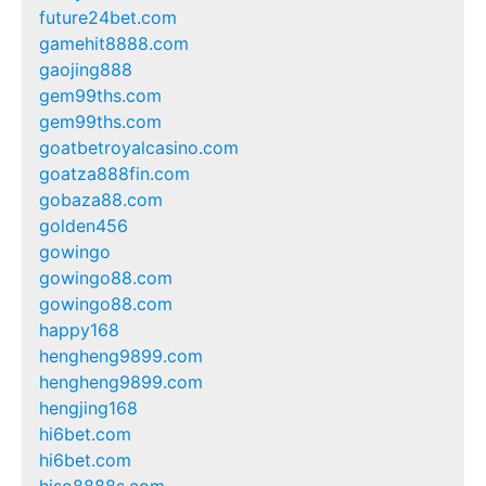
future24bet.com
gamehit8888.com
gaojing888
gem99ths.com
gem99ths.com
goatbetroyalcasino.com
goatza888fin.com
gobaza88.com
golden456
gowingo
gowingo88.com
gowingo88.com
happy168
hengheng9899.com
hengheng9899.com
hengjing168
hi6bet.com
hi6bet.com
hiso8888s.com