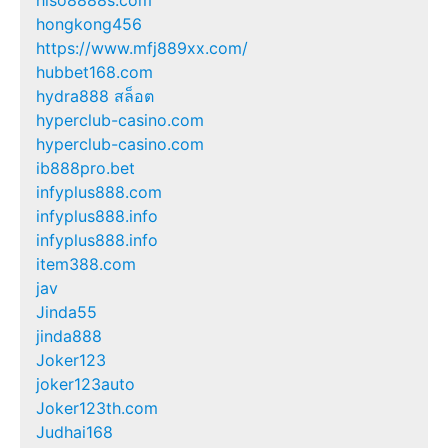
hongkong456
https://www.mfj889xx.com/
hubbet168.com
hydra888 สล็อต
hyperclub-casino.com
hyperclub-casino.com
ib888pro.bet
infyplus888.com
infyplus888.info
infyplus888.info
item388.com
jav
Jinda55
jinda888
Joker123
joker123auto
Joker123th.com
Judhai168