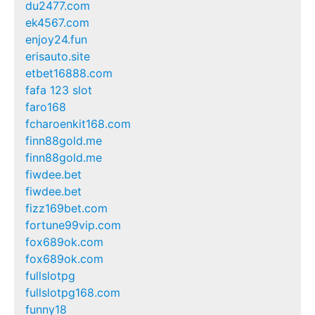
du2477.com
ek4567.com
enjoy24.fun
erisauto.site
etbet16888.com
fafa 123 slot
faro168
fcharoenkit168.com
finn88gold.me
finn88gold.me
fiwdee.bet
fiwdee.bet
fizz169bet.com
fortune99vip.com
fox689ok.com
fox689ok.com
fullslotpg
fullslotpg168.com
funny18