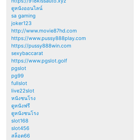
https://918kissauto.xyz
ดูหนังออนไลน์
sa gaming
joker123
http://www.movie87hd.com
https://www.pussy888play.com
https://pussy888win.com
sexybaccarat
https://www.pgslot.golf
pgslot
pg99
fullslot
live22slot
หนังชนโรง
ดูหนังฟรี
ดูหนังชนโรง
slot168
slot456
สล็อต66