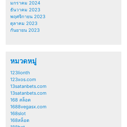
มกราคม 2024
ธันวาคม 2023
พฤศจิกายน 2023
ตุลาคม 2023
กันยายน 2023
หมวดหมู่
123lionth
123xos.com
13satanbets.com
13satanbets.com
168 สล็อต
1688vegasx.com
168slot
168สล็อต
188bet