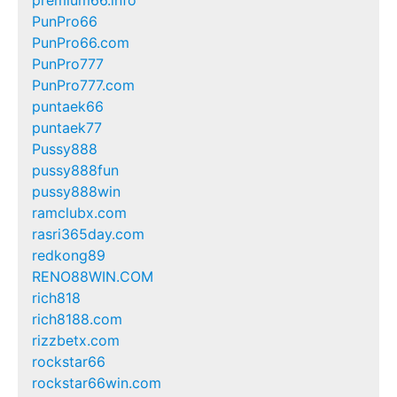
PunPro66
PunPro66.com
PunPro777
PunPro777.com
puntaek66
puntaek77
Pussy888
pussy888fun
pussy888win
ramclubx.com
rasri365day.com
redkong89
RENO88WIN.COM
rich818
rich8188.com
rizzbetx.com
rockstar66
rockstar66win.com