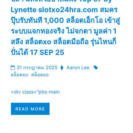
Lynette slotxo24hra.com สมคร
ปุ๊บรับทันที 1,000 สล็อตเอ็กโอ เข้าสู่
ระบบแจกทองจริง ไม่จกตา มูลค่า 1
สลึง สล็อตxo สล็อตมือถือ รุ่นไหนก็
ปั่นได้ 17 SEP 25
31 กรกฎาคม 2025
Aaron Lee
สล็อตxo
สล็อตxo
<div class="pbs-main
READ MORE