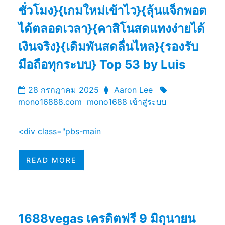
ชั่วโมง}{เกมใหม่เข้าไว}{ลุ้นแจ็กพอต
ได้ตลอดเวลา}{คาสิโนสดแทงง่ายได้
เงินจริง}{เดิมพันสดลื่นไหล}{รองรับ
มือถือทุกระบบ} Top 53 by Luis
28 กรกฎาคม 2025
Aaron Lee
mono16888.com
mono1688 เข้าสู่ระบบ
<div class="pbs-main
READ MORE
1688vegas เครดิตฟรี 9 มิถุนายน