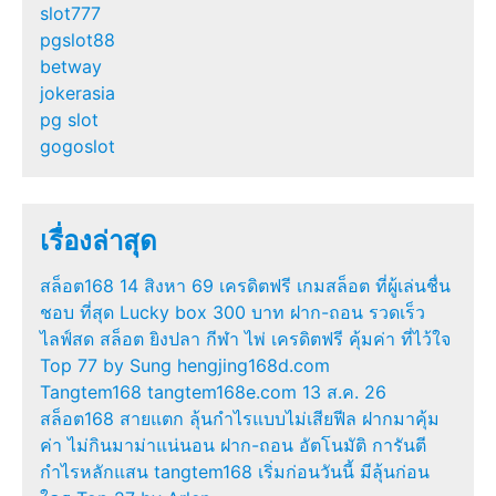
slot777
pgslot88
betway
jokerasia
pg slot
gogoslot
เรื่องล่าสุด
สล็อต168 14 สิงหา 69 เครดิตฟรี เกมสล็อต ที่ผู้เล่นชื่น
ชอบ ที่สุด Lucky box 300 บาท ฝาก-ถอน รวดเร็ว
ไลฟ์สด สล็อต ยิงปลา กีฬา ไพ่ เครดิตฟรี คุ้มค่า ที่ไว้ใจ
Top 77 by Sung hengjing168d.com
Tangtem168 tangtem168e.com 13 ส.ค. 26
สล็อต168 สายแตก ลุ้นกำไรแบบไม่เสียฟีล ฝากมาคุ้ม
ค่า ไม่กินมาม่าแน่นอน ฝาก-ถอน อัตโนมัติ การันตี
กำไรหลักแสน tangtem168 เริ่มก่อนวันนี้ มีลุ้นก่อน