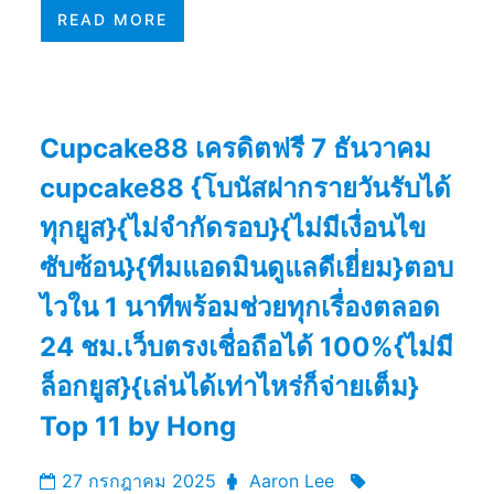
READ MORE
Cupcake88 เครดิตฟรี 7 ธันวาคม
cupcake88 {โบนัสฝากรายวันรับได้
ทุกยูส}{ไม่จำกัดรอบ}{ไม่มีเงื่อนไข
ซับซ้อน}{ทีมแอดมินดูแลดีเยี่ยม}ตอบ
ไวใน 1 นาทีพร้อมช่วยทุกเรื่องตลอด
24 ชม.เว็บตรงเชื่อถือได้ 100%{ไม่มี
ล็อกยูส}{เล่นได้เท่าไหร่ก็จ่ายเต็ม}
Top 11 by Hong
27 กรกฎาคม 2025
Aaron Lee