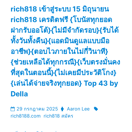
rich818 เข้าสู่ระบบ 15 มิถุนายน
rich818 เครดิตฟรี {โบนัสทุกยอด
ฝากรับออโต้}{ไม่มีจำกัดรอบ}{รับได้
ทั้งวันทั้งคืน}{แอดมินดูแลแบบมือ
อาชีพ}{ตอบไวภายในไม่กี่วินาที}
{ช่วยเหลือได้ทุกกรณี}{เว็บตรงมั่นคง
ที่สุดในตอนนี้}{ไม่เคยมีประวัติโกง}
{เล่นได้จ่ายจริงทุกยอด} Top 43 by
Della
29 กรกฎาคม 2025
Aaron Lee
rich8188.com
rich818 สมัคร