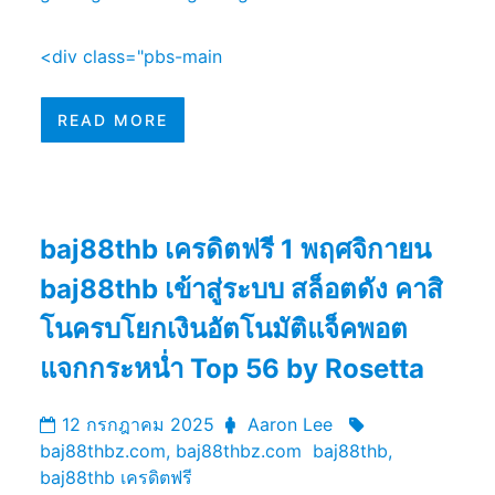
<div class="pbs-main
READ MORE
baj88thb เครดิตฟรี 1 พฤศจิกายน
baj88thb เข้าสู่ระบบ สล็อตดัง คาสิ
โนครบโยกเงินอัตโนมัติแจ็คพอต
แจกกระหน่ำ Top 56 by Rosetta
12 กรกฎาคม 2025
Aaron Lee
baj88thbz.com
,
baj88thbz.com
baj88thb
,
baj88thb เครดิตฟรี