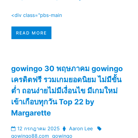
<div class="pbs-main
READ MORE
gowingo 30 พฤษภาคม gowingo
เครดิตฟรี รวมเกมยอดนิยม ไม่มีขั้น
ต่ำ ถอนง่ายไม่มีเงื่อนไข มีเกมใหม่
เข้าเกือบทุกวัน Top 22 by
Margarette
12 กรกฎาคม 2025
Aaron Lee
gowingo88.com
gowingo