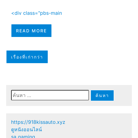
<div class="pbs-main
READ MORE
แนะแนว
เรื่องที่เก่ากว่า
เรื่อง
ค้นหา
สำหรับ:
https://918kissauto.xyz
ดูหนังออนไลน์
sa gaming