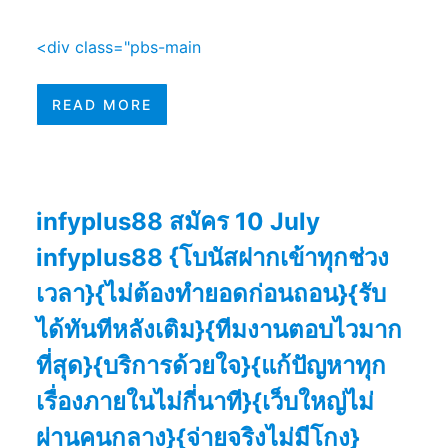
<div class="pbs-main
READ MORE
infyplus88 สมัคร 10 July
infyplus88 {โบนัสฝากเข้าทุกช่วง
เวลา}{ไม่ต้องทำยอดก่อนถอน}{รับ
ได้ทันทีหลังเติม}{ทีมงานตอบไวมาก
ที่สุด}{บริการด้วยใจ}{แก้ปัญหาทุก
เรื่องภายในไม่กี่นาที}{เว็บใหญ่ไม่
ผ่านคนกลาง}{จ่ายจริงไม่มีโกง}