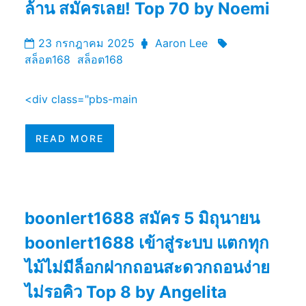
ล้าน สมัครเลย! Top 70 by Noemi
23 กรกฎาคม 2025
Aaron Lee
สล็อต168
สล็อต168
<div class="pbs-main
READ MORE
boonlert1688 สมัคร 5 มิถุนายน
boonlert1688 เข้าสู่ระบบ แตกทุก
ไม้ไม่มีล็อกฝากถอนสะดวกถอนง่าย
ไม่รอคิว Top 8 by Angelita