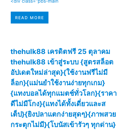
<div class="pbs-main
READ MORE
thehulk88 เครดิตฟรี 25 ตุลาคม
thehulk88 เข้าสู่ระบบ {สูตรสล็อต
อัปเดตใหม่ล่าสุด}{ใช้งานฟรีไม่มี
ล็อก}{แม่นยำใช้งานง่ายทุกเกม}
{แทงบอลได้ทุกแมตช์ทั่วโลก}{ราคา
ดีไม่มีโกง}{แทงได้ทั้งเดี่ยวและส
เต็ป}{ยิงปลาแตกง่ายสุดๆ}{ภาพสวย
กระตุกไม่มี}{โบนัสเข้ารัวๆ ทุกด่าน}