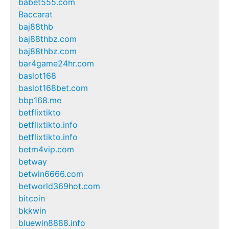
babet555.com
Baccarat
baj88thb
baj88thbz.com
baj88thbz.com
bar4game24hr.com
baslot168
baslot168bet.com
bbp168.me
betflixtikto
betflixtikto.info
betflixtikto.info
betm4vip.com
betway
betwin6666.com
betworld369hot.com
bitcoin
bkkwin
bluewin8888.info