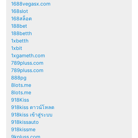
1688vegasx.com
168slot
168สล็อต
188bet
188betth
1xbetth
1xbit
1xgameth.com
789pluss.com
789pluss.com
888pg
8lots.me
8lots.me
918Kiss
918kiss ดาวน์โหลด
918kiss เข้าสู่ระบบ
918kissauto
918kissme
9kpluss.com