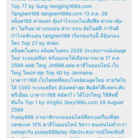
Top 77 by Sung hengjing168d.com
Tangtem168 tangtem168e.com 13 ส.ค. 26
สล็อต168 สายแตก ลุ้นกำไรแบบไม่เสียฟีล ฝากมาคุ้ม
ค่า ไม่กินมาม่าแน่นอน ฝาก-ถอน อัตโนมัติ การันตี
กำไรหลักแสน tangtem168 เริ่มก่อนวันนี้ มีลุ้นก่อน
ใคร Top 27 by Arlen
สล็อตเว็บตรง สล็อตเว็บตรง 2026 ประสบการณ์เล่นยุค
ใหม่ ระบบเสถียร พร้อมเกมให้เลือกมากมาย 17 ส.ค.
2569 web ใหญ่ Jin888.asia คาสิโนออนไลน์ เว็บ
ใหญ่ ใหม่ล่าสุด Top 40 by Jermaine
บาคาร่า168 เว็บไพ่สดที่ตอบโจทย์คนยุคใหม่ สายวัดใจ
ได้ 1,000 ระบบเสถียร อัปเดตล่าสุด สัมผัสโต๊ะสดระดับ
พรีเมียม บาคาร่า168 สมัครไว ได้โปรใหญ่ ใช้สิทธิ์
ทันใจ Top 1 by Virgilio Sexy168c.com 29 August
2569
Pussy888 อาณาจักรเกมออนไลน์ที่ครบเครื่องที่สุด
แคชแบค 10% คาสิโนออนไลน์ 5ดาว คนเล่นไม่ต่ำกว่า
แสนทุกวัน pussy888play เปิดประสบการณ์ใหม่ทันที