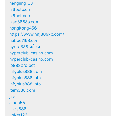
hengjing168
hi6bet.com
hi6bet.com
hiso8888s.com
hongkong456
https://www.mfj889xx.com/
hubbet168.com
hydra888 สล็อต
hyperclub-casino.com
hyperclub-casino.com
ib888pro.bet
infyplus888.com
infyplus888.info
infyplus888.info
item388.com
jav
Jinda55
jinda888
Joker123