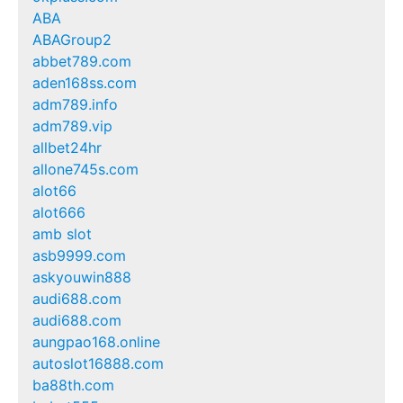
ABA
ABAGroup2
abbet789.com
aden168ss.com
adm789.info
adm789.vip
allbet24hr
allone745s.com
alot66
alot666
amb slot
asb9999.com
askyouwin888
audi688.com
audi688.com
aungpao168.online
autoslot16888.com
ba88th.com