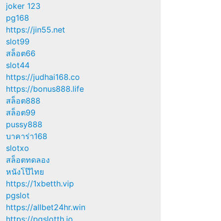
joker 123
pg168
https://jin55.net
slot99
สล็อต66
slot44
https://judhai168.co
https://bonus888.life
สล็อต888
สล็อต99
pussy888
บาคาร่า168
slotxo
สล็อตทดลอง
หนังโป๊ไทย
https://1xbetth.vip
pgslot
https://allbet24hr.win
https://pgslotth.io