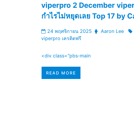
viperpro 2 December viperpr
กำไรไม่หยุดเลย Top 17 by 
24 พฤศจิกายน 2025
Aaron Lee
viperpro เครดิตฟรี
<div class="pbs-main
READ MORE