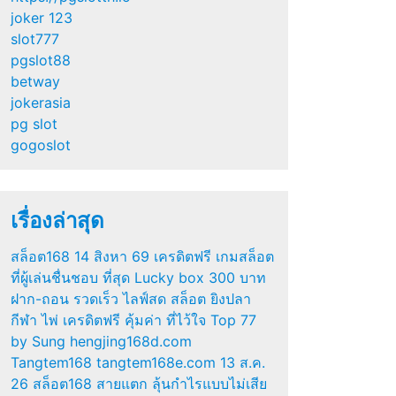
joker 123
slot777
pgslot88
betway
jokerasia
pg slot
gogoslot
เรื่องล่าสุด
สล็อต168 14 สิงหา 69 เครดิตฟรี เกมสล็อต
ที่ผู้เล่นชื่นชอบ ที่สุด Lucky box 300 บาท
ฝาก-ถอน รวดเร็ว ไลฟ์สด สล็อต ยิงปลา
กีฬา ไพ่ เครดิตฟรี คุ้มค่า ที่ไว้ใจ Top 77
by Sung hengjing168d.com
Tangtem168 tangtem168e.com 13 ส.ค.
26 สล็อต168 สายแตก ลุ้นกำไรแบบไม่เสีย