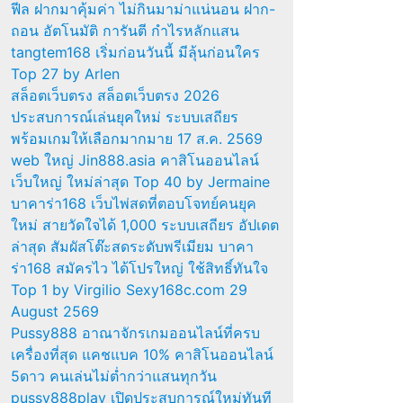
ฟีล ฝากมาคุ้มค่า ไม่กินมาม่าแน่นอน ฝาก-
ถอน อัตโนมัติ การันตี กำไรหลักแสน
tangtem168 เริ่มก่อนวันนี้ มีลุ้นก่อนใคร
Top 27 by Arlen
สล็อตเว็บตรง สล็อตเว็บตรง 2026
ประสบการณ์เล่นยุคใหม่ ระบบเสถียร
พร้อมเกมให้เลือกมากมาย 17 ส.ค. 2569
web ใหญ่ Jin888.asia คาสิโนออนไลน์
เว็บใหญ่ ใหม่ล่าสุด Top 40 by Jermaine
บาคาร่า168 เว็บไพ่สดที่ตอบโจทย์คนยุค
ใหม่ สายวัดใจได้ 1,000 ระบบเสถียร อัปเดต
ล่าสุด สัมผัสโต๊ะสดระดับพรีเมียม บาคา
ร่า168 สมัครไว ได้โปรใหญ่ ใช้สิทธิ์ทันใจ
Top 1 by Virgilio Sexy168c.com 29
August 2569
Pussy888 อาณาจักรเกมออนไลน์ที่ครบ
เครื่องที่สุด แคชแบค 10% คาสิโนออนไลน์
5ดาว คนเล่นไม่ต่ำกว่าแสนทุกวัน
pussy888play เปิดประสบการณ์ใหม่ทันที