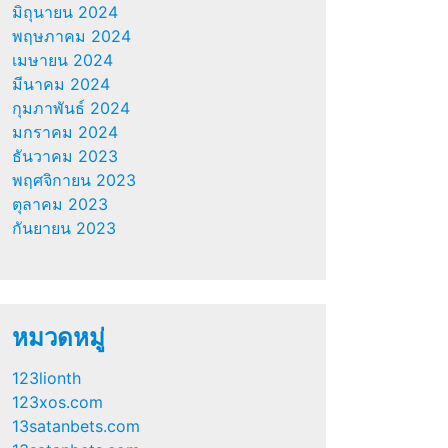
มิถุนายน 2024
พฤษภาคม 2024
เมษายน 2024
มีนาคม 2024
กุมภาพันธ์ 2024
มกราคม 2024
ธันวาคม 2023
พฤศจิกายน 2023
ตุลาคม 2023
กันยายน 2023
หมวดหมู่
123lionth
123xos.com
13satanbets.com