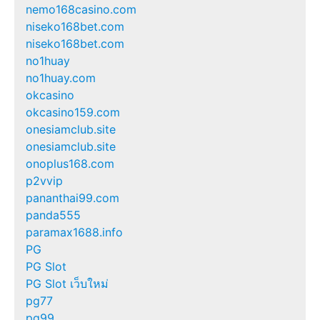
nemo168casino.com
niseko168bet.com
niseko168bet.com
no1huay
no1huay.com
okcasino
okcasino159.com
onesiamclub.site
onesiamclub.site
onoplus168.com
p2vvip
pananthai99.com
panda555
paramax1688.info
PG
PG Slot
PG Slot เว็บใหม่
pg77
pg99