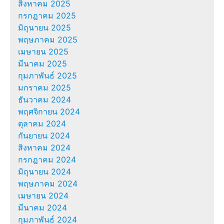
สิงหาคม 2025
กรกฎาคม 2025
มิถุนายน 2025
พฤษภาคม 2025
เมษายน 2025
มีนาคม 2025
กุมภาพันธ์ 2025
มกราคม 2025
ธันวาคม 2024
พฤศจิกายน 2024
ตุลาคม 2024
กันยายน 2024
สิงหาคม 2024
กรกฎาคม 2024
มิถุนายน 2024
พฤษภาคม 2024
เมษายน 2024
มีนาคม 2024
กุมภาพันธ์ 2024