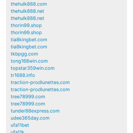
thehulk888.com
thehulk888.net
thehulk888.net
thorin99.shop
thorin99.shop
tia8kingbet.com
tia8kingbet.com
tkbpgg.com
tong168win.com
topstar359win.com
tr1688.info
traction-prodlunettes.com
traction-prodlunettes.com
tree78999.com
tree78999.com
tunder88express.com
udee365day.com
ufa11bet
ufa11k