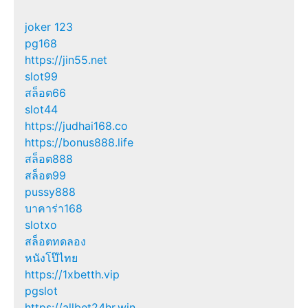
joker 123
pg168
https://jin55.net
slot99
สล็อต66
slot44
https://judhai168.co
https://bonus888.life
สล็อต888
สล็อต99
pussy888
บาคาร่า168
slotxo
สล็อตทดลอง
หนังโป๊ไทย
https://1xbetth.vip
pgslot
https://allbet24hr.win