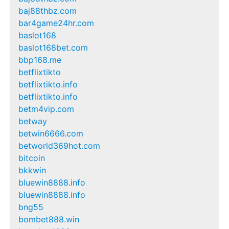
baj88thbz.com
bar4game24hr.com
baslot168
baslot168bet.com
bbp168.me
betflixtikto
betflixtikto.info
betflixtikto.info
betm4vip.com
betway
betwin6666.com
betworld369hot.com
bitcoin
bkkwin
bluewin8888.info
bluewin8888.info
bng55
bombet888.win