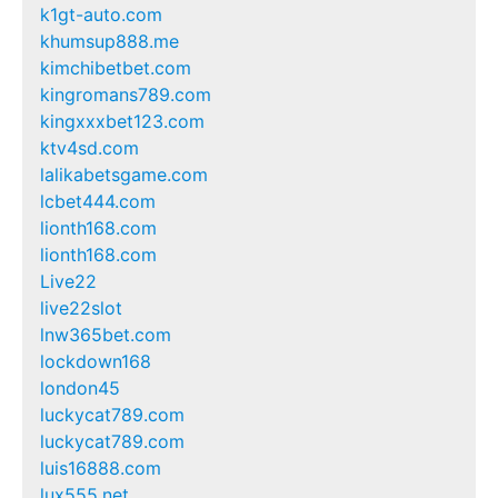
k1gt-auto.com
khumsup888.me
kimchibetbet.com
kingromans789.com
kingxxxbet123.com
ktv4sd.com
lalikabetsgame.com
lcbet444.com
lionth168.com
lionth168.com
Live22
live22slot
lnw365bet.com
lockdown168
london45
luckycat789.com
luckycat789.com
luis16888.com
lux555.net