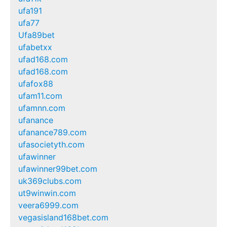
ufa191
ufa77
Ufa89bet
ufabetxx
ufad168.com
ufad168.com
ufafox88
ufam11.com
ufamnn.com
ufanance
ufanance789.com
ufasocietyth.com
ufawinner
ufawinner99bet.com
uk369clubs.com
ut9winwin.com
veera6999.com
vegasisland168bet.com