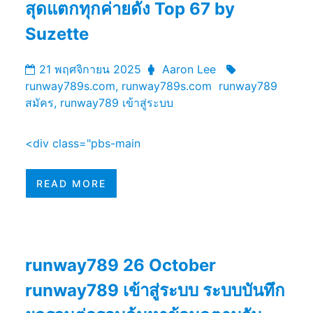
สุดแตกทุกค่ายดัง Top 67 by
Suzette
21 พฤศจิกายน 2025
Aaron Lee
runway789s.com
,
runway789s.com
runway789
สมัคร
,
runway789 เข้าสู่ระบบ
<div class="pbs-main
READ MORE
runway789 26 October
runway789 เข้าสู่ระบบ ระบบบันทึก