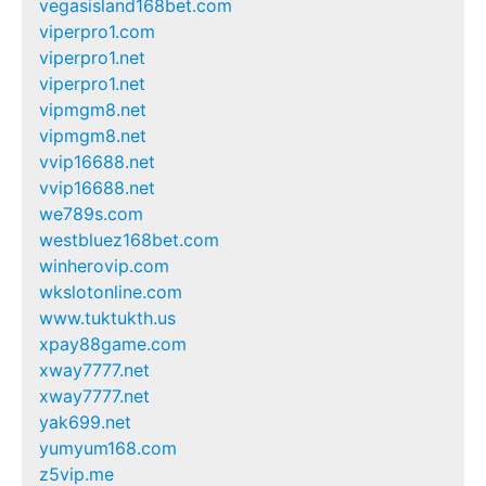
vegasisland168bet.com
viperpro1.com
viperpro1.net
viperpro1.net
vipmgm8.net
vipmgm8.net
vvip16688.net
vvip16688.net
we789s.com
westbluez168bet.com
winherovip.com
wkslotonline.com
www.tuktukth.us
xpay88game.com
xway7777.net
xway7777.net
yak699.net
yumyum168.com
z5vip.me