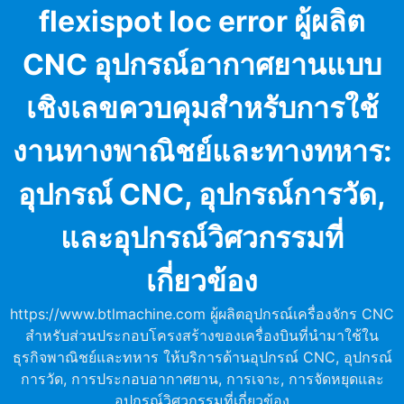
Skip
flexispot loc error ผู้ผลิต
to
content
CNC อุปกรณ์อากาศยานแบบ
เชิงเลขควบคุมสำหรับการใช้
งานทางพาณิชย์และทางทหาร:
อุปกรณ์ CNC, อุปกรณ์การวัด,
และอุปกรณ์วิศวกรรมที่
เกี่ยวข้อง
https://www.btlmachine.com ผู้ผลิตอุปกรณ์เครื่องจักร CNC
สำหรับส่วนประกอบโครงสร้างของเครื่องบินที่นำมาใช้ใน
ธุรกิจพาณิชย์และทหาร ให้บริการด้านอุปกรณ์ CNC, อุปกรณ์
การวัด, การประกอบอากาศยาน, การเจาะ, การจัดหยุดและ
อุปกรณ์วิศวกรรมที่เกี่ยวข้อง