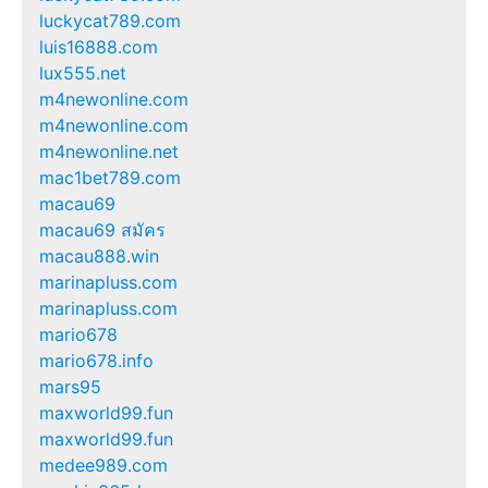
luckycat789.com
luis16888.com
lux555.net
m4newonline.com
m4newonline.com
m4newonline.net
mac1bet789.com
macau69
macau69 สมัคร
macau888.win
marinapluss.com
marinapluss.com
mario678
mario678.info
mars95
maxworld99.fun
maxworld99.fun
medee989.com