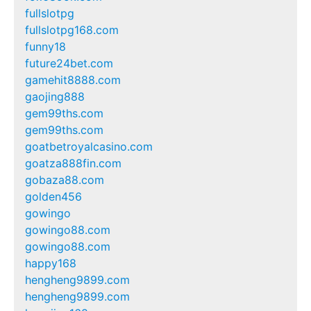
fullslotpg
fullslotpg168.com
funny18
future24bet.com
gamehit8888.com
gaojing888
gem99ths.com
gem99ths.com
goatbetroyalcasino.com
goatza888fin.com
gobaza88.com
golden456
gowingo
gowingo88.com
gowingo88.com
happy168
hengheng9899.com
hengheng9899.com