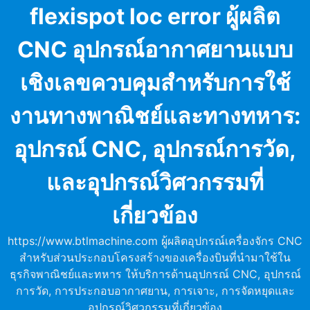
Skip
flexispot loc error ผู้ผลิต
to
content
CNC อุปกรณ์อากาศยานแบบ
เชิงเลขควบคุมสำหรับการใช้
งานทางพาณิชย์และทางทหาร:
อุปกรณ์ CNC, อุปกรณ์การวัด,
และอุปกรณ์วิศวกรรมที่
เกี่ยวข้อง
https://www.btlmachine.com ผู้ผลิตอุปกรณ์เครื่องจักร CNC
สำหรับส่วนประกอบโครงสร้างของเครื่องบินที่นำมาใช้ใน
ธุรกิจพาณิชย์และทหาร ให้บริการด้านอุปกรณ์ CNC, อุปกรณ์
การวัด, การประกอบอากาศยาน, การเจาะ, การจัดหยุดและ
อุปกรณ์วิศวกรรมที่เกี่ยวข้อง