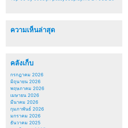
ความเห็นล่าสุด
คลังเก็บ
กรกฎาคม 2026
มิถุนายน 2026
พฤษภาคม 2026
เมษายน 2026
มีนาคม 2026
กุมภาพันธ์ 2026
มกราคม 2026
ธันวาคม 2025