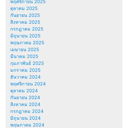
พฤศจิกายน 2025
ตุลาคม 2025
กันยายน 2025
สิงหาคม 2025
กรกฎาคม 2025
มิถุนายน 2025
พฤษภาคม 2025
เมษายน 2025
มีนาคม 2025
กุมภาพันธ์ 2025
มกราคม 2025
ธันวาคม 2024
พฤศจิกายน 2024
ตุลาคม 2024
กันยายน 2024
สิงหาคม 2024
กรกฎาคม 2024
มิถุนายน 2024
พฤษภาคม 2024