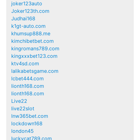
joker123auto
Joker123th.com
Judhai168
k1gt-auto.com
khumsup888.me
kimchibetbet.com
kingromans789.com
kingxxxbet123.com
ktv4sd.com
lalikabetsgame.com
lcbet444.com
lionth168.com
lionth168.com
Live22
live22slot
lnw365bet.com
lockdown168
london45
luckycat789.com