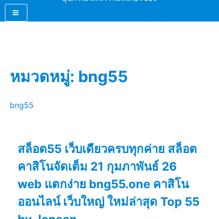
หมวดหมู่:
bng55
bng55
สล็อต55 เว็บเดียวครบทุกค่าย สล็อต
คาสิโนจัดเต็ม 21 กุมภาพันธ์ 26
web แตกง่าย bng55.one คาสิโน
ออนไลน์ เว็บใหญ่ ใหม่ล่าสุด Top 55