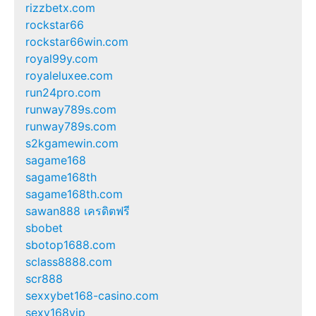
rizzbetx.com
rockstar66
rockstar66win.com
royal99y.com
royaleluxee.com
run24pro.com
runway789s.com
runway789s.com
s2kgamewin.com
sagame168
sagame168th
sagame168th.com
sawan888 เครดิตฟรี
sbobet
sbotop1688.com
sclass8888.com
scr888
sexxybet168-casino.com
sexy168vip