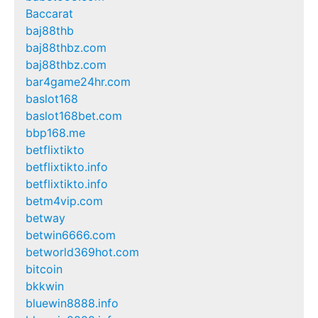
Baccarat
baj88thb
baj88thbz.com
baj88thbz.com
bar4game24hr.com
baslot168
baslot168bet.com
bbp168.me
betflixtikto
betflixtikto.info
betflixtikto.info
betm4vip.com
betway
betwin6666.com
betworld369hot.com
bitcoin
bkkwin
bluewin8888.info