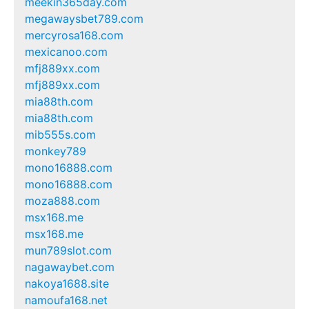
meekin365day.com
megawaysbet789.com
mercyrosa168.com
mexicanoo.com
mfj889xx.com
mfj889xx.com
mia88th.com
mia88th.com
mib555s.com
monkey789
mono16888.com
mono16888.com
moza888.com
msx168.me
msx168.me
mun789slot.com
nagawaybet.com
nakoya1688.site
namoufa168.net