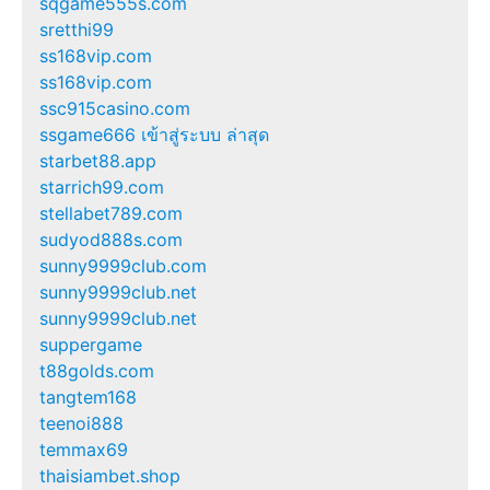
sqgame555s.com
sretthi99
ss168vip.com
ss168vip.com
ssc915casino.com
ssgame666 เข้าสู่ระบบ ล่าสุด
starbet88.app
starrich99.com
stellabet789.com
sudyod888s.com
sunny9999club.com
sunny9999club.net
sunny9999club.net
suppergame
t88golds.com
tangtem168
teenoi888
temmax69
thaisiambet.shop