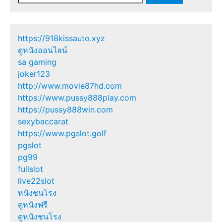
สำหรับ:
https://918kissauto.xyz
ดูหนังออนไลน์
sa gaming
joker123
http://www.movie87hd.com
https://www.pussy888play.com
https://pussy888win.com
sexybaccarat
https://www.pgslot.golf
pgslot
pg99
fullslot
live22slot
หนังชนโรง
ดูหนังฟรี
ดูหนังชนโรง