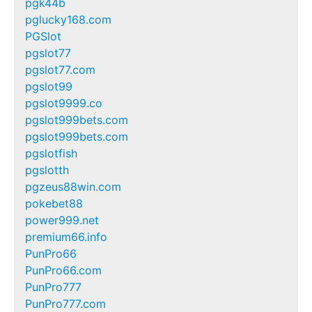
pgk44b
pglucky168.com
PGSlot
pgslot77
pgslot77.com
pgslot99
pgslot9999.co
pgslot999bets.com
pgslot999bets.com
pgslotfish
pgslotth
pgzeus88win.com
pokebet88
power999.net
premium66.info
PunPro66
PunPro66.com
PunPro777
PunPro777.com