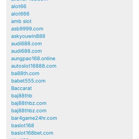
alot66
alot666
amb slot
asb9999.com
askyouwin888
audi688.com
audi688.com
aungpao168.online
autoslot16888.com
ba88th.com
babet555.com
Baccarat
baj88thb
baj88thbz.com
baj88thbz.com
bar4game24hr.com
baslot168
baslot168bet.com