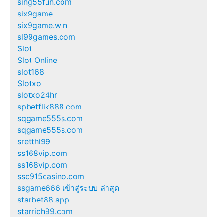
sing55fun.com
six9game
six9game.win
sl99games.com
Slot
Slot Online
slot168
Slotxo
slotxo24hr
spbetflik888.com
sqgame555s.com
sqgame555s.com
sretthi99
ss168vip.com
ss168vip.com
ssc915casino.com
ssgame666 เข้าสู่ระบบ ล่าสุด
starbet88.app
starrich99.com