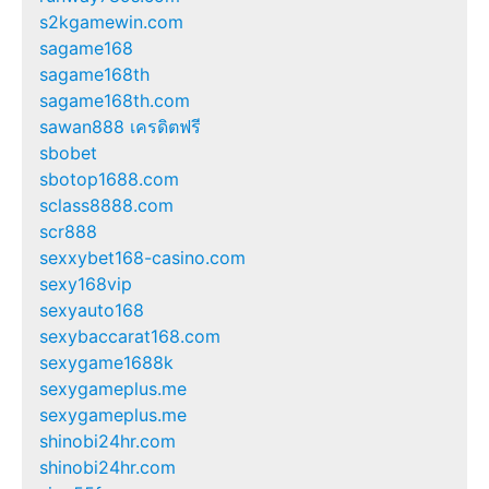
s2kgamewin.com
sagame168
sagame168th
sagame168th.com
sawan888 เครดิตฟรี
sbobet
sbotop1688.com
sclass8888.com
scr888
sexxybet168-casino.com
sexy168vip
sexyauto168
sexybaccarat168.com
sexygame1688k
sexygameplus.me
sexygameplus.me
shinobi24hr.com
shinobi24hr.com