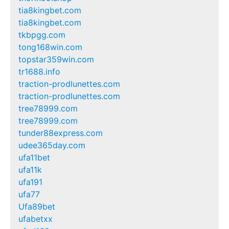
tia8kingbet.com
tia8kingbet.com
tkbpgg.com
tong168win.com
topstar359win.com
tr1688.info
traction-prodlunettes.com
traction-prodlunettes.com
tree78999.com
tree78999.com
tunder88express.com
udee365day.com
ufa11bet
ufa11k
ufa191
ufa77
Ufa89bet
ufabetxx