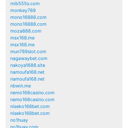
mib555s.com
monkey789
mono16888.com
mono16888.com
moza888.com
msx168.me
msx168.me
mun789slot.com
nagawaybet.com
nakoya1688.site
namoufa168.net
namoufa168.net
nbwin.me
nemo168casino.com
nemo168casino.com
niseko168bet.com
niseko168bet.com
no1huay
no1huay.com