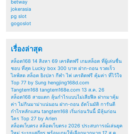
betway
jokerasia
pg slot
gogoslot
เรื่องล่าสุด
สล็อต168 14 สิงหา 69 เครดิตฟรี เกมสล็อต ที่ผู้เล่นชื่น
ชอบ ที่สุด Lucky box 300 บาท ฝาก-ถอน รวดเร็ว
ไลฟ์สด สล็อต ยิงปลา กีฬา ไพ่ เครดิตฟรี คุ้มค่า ที่ไว้ใจ
Top 77 by Sung hengjing168d.com
Tangtem168 tangtem168e.com 13 ส.ค. 26
สล็อต168 สายแตก ลุ้นกำไรแบบไม่เสียฟีล ฝากมาคุ้ม
ค่า ไม่กินมาม่าแน่นอน ฝาก-ถอน อัตโนมัติ การันตี
กำไรหลักแสน tangtem168 เริ่มก่อนวันนี้ มีลุ้นก่อน
ใคร Top 27 by Arlen
สล็อตเว็บตรง สล็อตเว็บตรง 2026 ประสบการณ์เล่นยุค
ใหม่ ระบบเสถียร พร้อมเกมให้เลือกมากมาย 17 ส.ค.