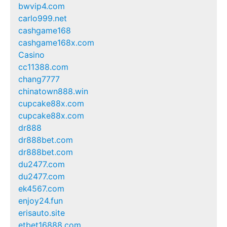
bwvip4.com
carlo999.net
cashgame168
cashgame168x.com
Casino
cc11388.com
chang7777
chinatown888.win
cupcake88x.com
cupcake88x.com
dr888
dr888bet.com
dr888bet.com
du2477.com
du2477.com
ek4567.com
enjoy24.fun
erisauto.site
etbet16888.com