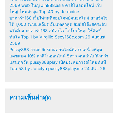
2569 web ใหญ่ Jin888.asia คาสิโนออนไลน์ เว็บ
ใหญ่ ใหม่ล่าสุด Top 40 by Jermaine
บาคาร่า168 เว็บไพ่สดที่ตอบโจทย์คนยุคใหม่ สายวัดใจ
ได้ 1,000 ระบบเสถียร อัปเดตล่าสุด สัมผัสโต๊ะสดระดับ
พรีเมียม บาคาร่า168 สมัครไว ได้โปรใหญ่ ใช้สิทธิ์
ทันใจ Top 1 by Virgilio Sexy168c.com 29 August
2569
Pussy888 อาณาจักรเกมออนไลน์ที่ครบเครื่องที่สุด
แคชแบค 10% คาสิโนออนไลน์ 5ดาว คนเล่นไม่ต่ำกว่า
แสนทุกวัน pussy888play เปิดประสบการณ์ใหม่ทันที
Top 58 by Jocelyn pussy888play.me 24 JUL 26
ความเห็นล่าสุด