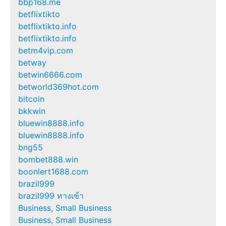
bbp168.me
betflixtikto
betflixtikto.info
betflixtikto.info
betm4vip.com
betway
betwin6666.com
betworld369hot.com
bitcoin
bkkwin
bluewin8888.info
bluewin8888.info
bng55
bombet888.win
boonlert1688.com
brazil999
brazil999 ทางเข้า
Business, Small Business
Business, Small Business