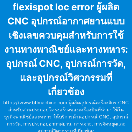
Skip
flexispot loc error ผู้ผลิต
to
content
CNC อุปกรณ์อากาศยานแบบ
เชิงเลขควบคุมสำหรับการใช้
งานทางพาณิชย์และทางทหาร:
อุปกรณ์ CNC, อุปกรณ์การวัด,
และอุปกรณ์วิศวกรรมที่
เกี่ยวข้อง
https://www.btlmachine.com ผู้ผลิตอุปกรณ์เครื่องจักร CNC
สำหรับส่วนประกอบโครงสร้างของเครื่องบินที่นำมาใช้ใน
ธุรกิจพาณิชย์และทหาร ให้บริการด้านอุปกรณ์ CNC, อุปกรณ์
การวัด, การประกอบอากาศยาน, การเจาะ, การจัดหยุดและ
อุปกรณ์วิศวกรรมที่เกี่ยวข้อง