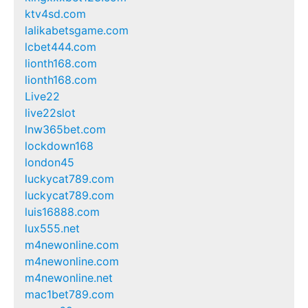
ktv4sd.com
lalikabetsgame.com
lcbet444.com
lionth168.com
lionth168.com
Live22
live22slot
lnw365bet.com
lockdown168
london45
luckycat789.com
luckycat789.com
luis16888.com
lux555.net
m4newonline.com
m4newonline.com
m4newonline.net
mac1bet789.com