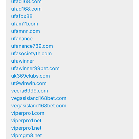
ufad168.com
ufad168.com
ufafox88
ufam11.com
ufamnn.com
ufanance
ufanance789.com
ufasocietyth.com
ufawinner
ufawinner99bet.com
uk369clubs.com
ut9winwin.com
veera6999.com
vegasisland168bet.com
vegasisland168bet.com
viperpro1.com
viperpro1.net
viperpro1.net
vipmgm8.net