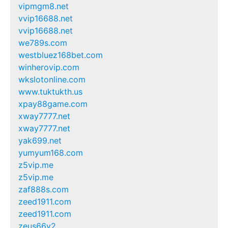
vipmgm8.net
vvip16688.net
vvip16688.net
we789s.com
westbluez168bet.com
winherovip.com
wkslotonline.com
www.tuktukth.us
xpay88game.com
xway7777.net
xway7777.net
yak699.net
yumyum168.com
z5vip.me
z5vip.me
zaf888s.com
zeed1911.com
zeed1911.com
zeus66v2