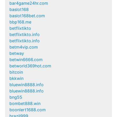
bar4game24hr.com
baslot168
baslot168bet.com
bbp168.me
betflixtikto
betflixtikto.info
betflixtikto.info
betm4vip.com
betway
betwin6666.com
betworld369hot.com
bitcoin
bkkwin
bluewin8888.info
bluewin8888.info
bng55
bombet888.win
boonlert1688.com
brazil999