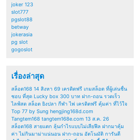
joker 123
slot777
pgslot88
betway
jokerasia
pg slot
gogoslot
เรื่องล่าสุด
สล็อต168 14 สิงหา 69 เครดิตฟรี เกมสล็อต ที่ผู้เล่นชื่น
ชอบ ที่สุด Lucky box 300 บาท ฝาก-ถอน รวดเร็ว
ไลฟ์สด สล็อต ยิงปลา กีฬา ไพ่ เครดิตฟรี คุ้มค่า ที่ไว้ใจ
Top 77 by Sung hengjing168d.com
Tangtem168 tangtem168e.com 13 ส.ค. 26
สล็อต168 สายแตก ลุ้นกำไรแบบไม่เสียฟีล ฝากมาคุ้ม
ค่า ไม่กินมาม่าแน่นอน ฝาก-ถอน อัตโนมัติ การันตี