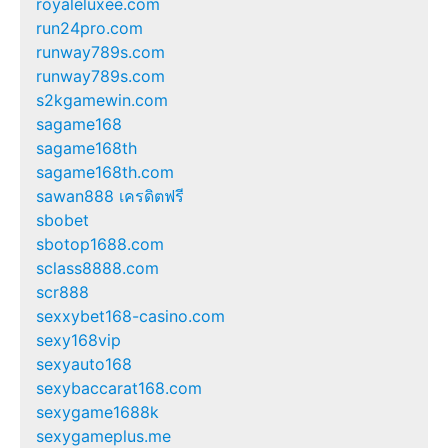
royaleluxee.com
run24pro.com
runway789s.com
runway789s.com
s2kgamewin.com
sagame168
sagame168th
sagame168th.com
sawan888 เครดิตฟรี
sbobet
sbotop1688.com
sclass8888.com
scr888
sexxybet168-casino.com
sexy168vip
sexyauto168
sexybaccarat168.com
sexygame1688k
sexygameplus.me