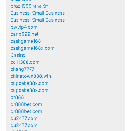
brazil999 ทางเข้า
Business, Small Business
Business, Small Business
bwvip4.com
carlo999.net
cashgame168
cashgame168x.com
Casino
cc11388.com
chang7777
chinatown888.win
cupcake88x.com
cupcake88x.com
dr888
dr888bet.com
dr888bet.com
du2477.com
du2477.com