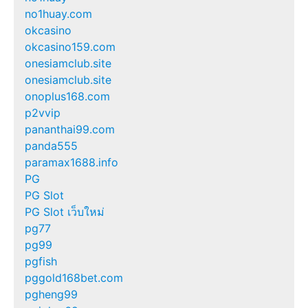
no1huay.com
okcasino
okcasino159.com
onesiamclub.site
onesiamclub.site
onoplus168.com
p2vvip
pananthai99.com
panda555
paramax1688.info
PG
PG Slot
PG Slot เว็บใหม่
pg77
pg99
pgfish
pggold168bet.com
pgheng99