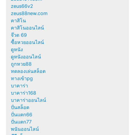
zeus66v2
zeus88new.com
คาสิโน
คาสิโนออนไลน์
จ๊วด 69
ซื้อหวยออนไลน์
ดูหนัง
ดูหนังออนไลน์
ถูกหวย88
ทดลองเล่นสล็อต
ทางเข้าpg
บาคาร่า
บาคาร่า168
บาคาร่าออนไลน์
ปั่นสล็อต
ปั่นแตก66
ปั่นแตก77
พนันออนไลน์