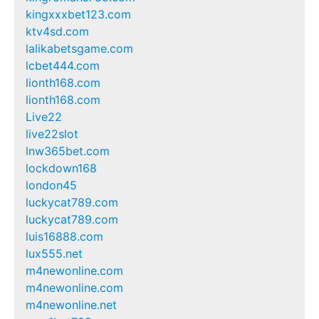
kingxxxbet123.com
ktv4sd.com
lalikabetsgame.com
lcbet444.com
lionth168.com
lionth168.com
Live22
live22slot
lnw365bet.com
lockdown168
london45
luckycat789.com
luckycat789.com
luis16888.com
lux555.net
m4newonline.com
m4newonline.com
m4newonline.net