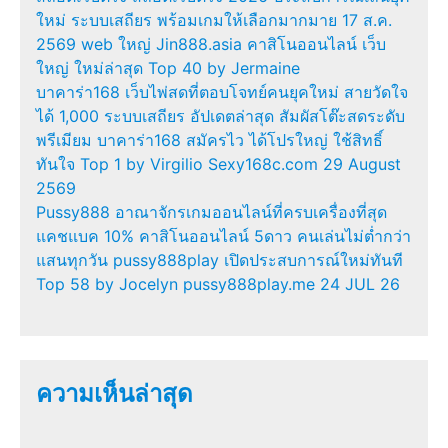
ใหม่ ระบบเสถียร พร้อมเกมให้เลือกมากมาย 17 ส.ค.
2569 web ใหญ่ Jin888.asia คาสิโนออนไลน์ เว็บ
ใหญ่ ใหม่ล่าสุด Top 40 by Jermaine
บาคาร่า168 เว็บไพ่สดที่ตอบโจทย์คนยุคใหม่ สายวัดใจ
ได้ 1,000 ระบบเสถียร อัปเดตล่าสุด สัมผัสโต๊ะสดระดับ
พรีเมียม บาคาร่า168 สมัครไว ได้โปรใหญ่ ใช้สิทธิ์
ทันใจ Top 1 by Virgilio Sexy168c.com 29 August
2569
Pussy888 อาณาจักรเกมออนไลน์ที่ครบเครื่องที่สุด
แคชแบค 10% คาสิโนออนไลน์ 5ดาว คนเล่นไม่ต่ำกว่า
แสนทุกวัน pussy888play เปิดประสบการณ์ใหม่ทันที
Top 58 by Jocelyn pussy888play.me 24 JUL 26
ความเห็นล่าสุด