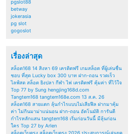
pgslot88
betway
jokerasia
pg slot
gogoslot
เรื่องล่าสุด
สล็อต168 14 สิงหา 69 เครดิตฟรี เกมสล็อต ที่ผู้เล่นชื่น
ชอบ ที่สุด Lucky box 300 บาท ฝาก-ถอน รวดเร็ว
ไลฟ์สด สล็อต ยิงปลา กีฬา ไพ่ เครดิตฟรี คุ้มค่า ที่ไว้ใจ
Top 77 by Sung hengjing168d.com
Tangtem168 tangtem168e.com 13 ส.ค. 26
สล็อต168 สายแตก ลุ้นกำไรแบบไม่เสียฟีล ฝากมาคุ้ม
ค่า ไม่กินมาม่าแน่นอน ฝาก-ถอน อัตโนมัติ การันตี
กำไรหลักแสน tangtem168 เริ่มก่อนวันนี้ มีลุ้นก่อน
ใคร Top 27 by Arlen
สล็อตเว็บตรง สล็อตเว็บตรง 2026 ประสบการณ์เล่นยุค