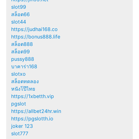
slot99
สล็อต66
slot44
https://judhai168.co
https://bonus888.life
สล็อต888
สล็อต99
pussy888
บาคาร่า168
slotxo
สล็อตทดลอง
หนังโป๊ไทย
https://1xbetth.vip
pgslot
https://allbet24hr.win
https://pgslotth.io
joker 123
slot777