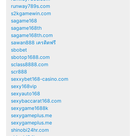
runway789s.com
s2kgamewin.com
sagame168
sagame168th
sagame168th.com
sawan888 เครดิตฟรี
sbobet
sbotop1688.com
sclass8888.com
scr888
sexxybet168-casino.com
sexy168vip
sexyauto168
sexybaccarat168.com
sexygame1688k
sexygameplus.me
sexygameplus.me
shinobi24hr.com