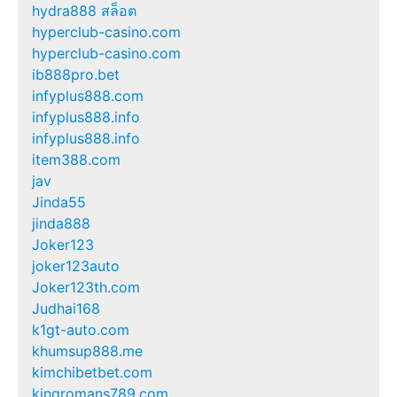
hydra888 สล็อต
hyperclub-casino.com
hyperclub-casino.com
ib888pro.bet
infyplus888.com
infyplus888.info
infyplus888.info
item388.com
jav
Jinda55
jinda888
Joker123
joker123auto
Joker123th.com
Judhai168
k1gt-auto.com
khumsup888.me
kimchibetbet.com
kingromans789.com