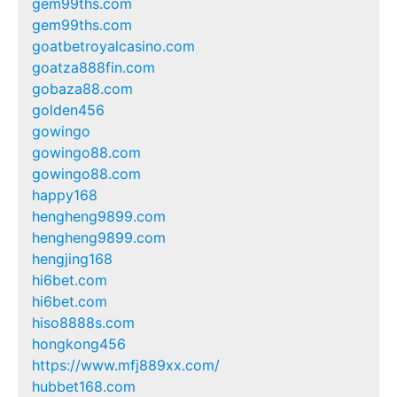
gem99ths.com
gem99ths.com
goatbetroyalcasino.com
goatza888fin.com
gobaza88.com
golden456
gowingo
gowingo88.com
gowingo88.com
happy168
hengheng9899.com
hengheng9899.com
hengjing168
hi6bet.com
hi6bet.com
hiso8888s.com
hongkong456
https://www.mfj889xx.com/
hubbet168.com