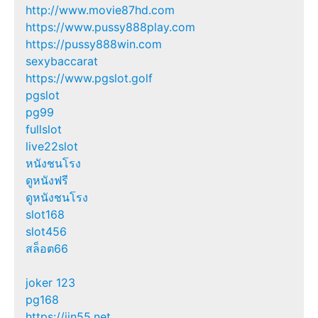
http://www.movie87hd.com
https://www.pussy888play.com
https://pussy888win.com
sexybaccarat
https://www.pgslot.golf
pgslot
pg99
fullslot
live22slot
หนังชนโรง
ดูหนังฟรี
ดูหนังชนโรง
slot168
slot456
สล็อต66
joker 123
pg168
https://jin55.net