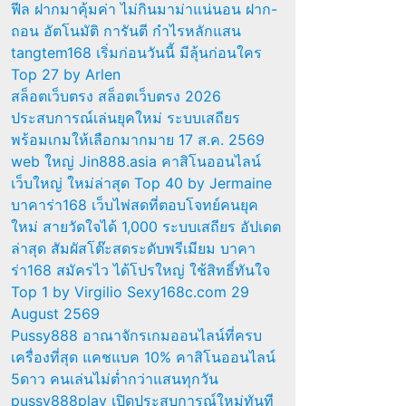
ฟีล ฝากมาคุ้มค่า ไม่กินมาม่าแน่นอน ฝาก-
ถอน อัตโนมัติ การันตี กำไรหลักแสน
tangtem168 เริ่มก่อนวันนี้ มีลุ้นก่อนใคร
Top 27 by Arlen
สล็อตเว็บตรง สล็อตเว็บตรง 2026
ประสบการณ์เล่นยุคใหม่ ระบบเสถียร
พร้อมเกมให้เลือกมากมาย 17 ส.ค. 2569
web ใหญ่ Jin888.asia คาสิโนออนไลน์
เว็บใหญ่ ใหม่ล่าสุด Top 40 by Jermaine
บาคาร่า168 เว็บไพ่สดที่ตอบโจทย์คนยุค
ใหม่ สายวัดใจได้ 1,000 ระบบเสถียร อัปเดต
ล่าสุด สัมผัสโต๊ะสดระดับพรีเมียม บาคา
ร่า168 สมัครไว ได้โปรใหญ่ ใช้สิทธิ์ทันใจ
Top 1 by Virgilio Sexy168c.com 29
August 2569
Pussy888 อาณาจักรเกมออนไลน์ที่ครบ
เครื่องที่สุด แคชแบค 10% คาสิโนออนไลน์
5ดาว คนเล่นไม่ต่ำกว่าแสนทุกวัน
pussy888play เปิดประสบการณ์ใหม่ทันที