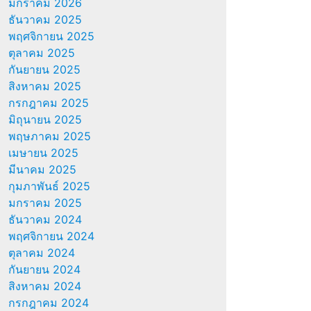
มกราคม 2026
ธันวาคม 2025
พฤศจิกายน 2025
ตุลาคม 2025
กันยายน 2025
สิงหาคม 2025
กรกฎาคม 2025
มิถุนายน 2025
พฤษภาคม 2025
เมษายน 2025
มีนาคม 2025
กุมภาพันธ์ 2025
มกราคม 2025
ธันวาคม 2024
พฤศจิกายน 2024
ตุลาคม 2024
กันยายน 2024
สิงหาคม 2024
กรกฎาคม 2024