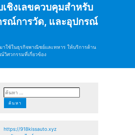
บบเชิงเลขควบคุมสำหรับ
รณ์การวัด, และอุปกรณ์
ำมาใช้ในธุรกิจพาณิชย์และทหาร ให้บริการด้าน
ิศวกรรมที่เกี่ยวข้อง
ค้นหา
สำหรับ:
https://918kissauto.xyz