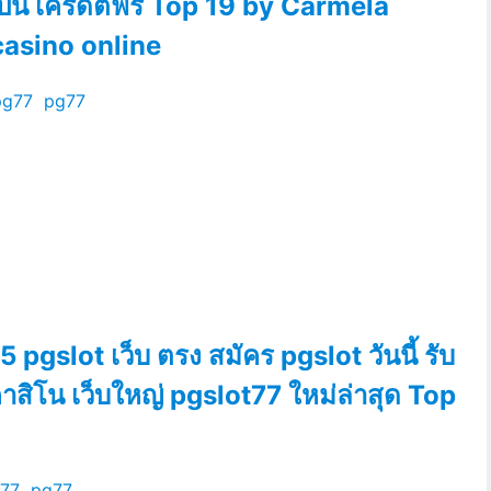
ปั่น เครดิตฟรี Top 19 by Carmela
casino online
pg77
pg77
gslot เว็บ ตรง สมัคร pgslot วันนี้ รับ
คาสิโน เว็บใหญ่ pgslot77 ใหม่ล่าสุด Top
77
pg77