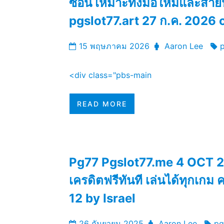
ซ้อน เหมาะทั้งมือใหม่และสาย
pgslot77.art 27 ก.ค. 2026 
15 พฤษภาคม 2026
Aaron Lee
<div class="pbs-main
READ MORE
Pg77 Pgslot77.me 4 OCT 25 p
เครดิตฟรีทันที เล่นได้ทุกเกม 
12 by Israel
26 กันยายน 2025
Aaron Lee
pg