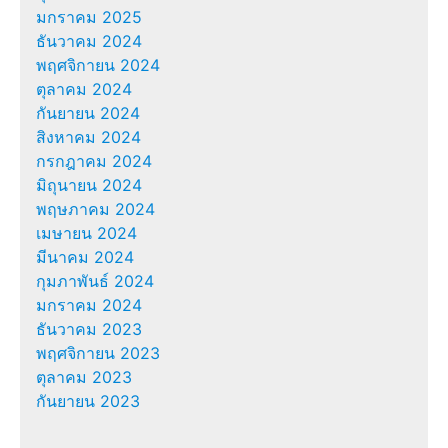
มกราคม 2025
ธันวาคม 2024
พฤศจิกายน 2024
ตุลาคม 2024
กันยายน 2024
สิงหาคม 2024
กรกฎาคม 2024
มิถุนายน 2024
พฤษภาคม 2024
เมษายน 2024
มีนาคม 2024
กุมภาพันธ์ 2024
มกราคม 2024
ธันวาคม 2023
พฤศจิกายน 2023
ตุลาคม 2023
กันยายน 2023