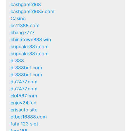
cashgame168
cashgame168x.com
Casino
cc11388.com
chang7777
chinatown888.win
cupcake88x.com
cupcake88x.com
dr888
dr888bet.com
dr888bet.com
du2477.com
du2477.com
ek4567.com
enjoy24.fun
erisauto.site
etbet16888.com
fafa 123 slot
faro168