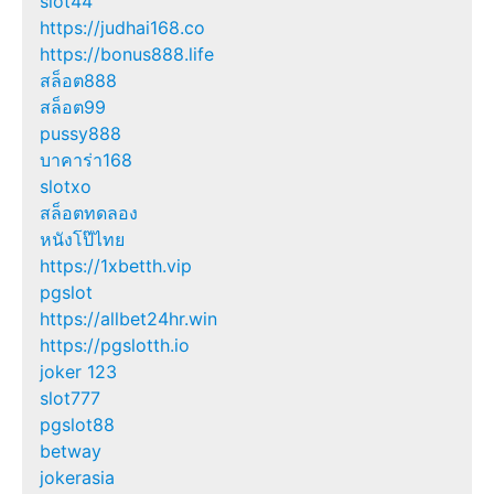
slot44
https://judhai168.co
https://bonus888.life
สล็อต888
สล็อต99
pussy888
บาคาร่า168
slotxo
สล็อตทดลอง
หนังโป๊ไทย
https://1xbetth.vip
pgslot
https://allbet24hr.win
https://pgslotth.io
joker 123
slot777
pgslot88
betway
jokerasia