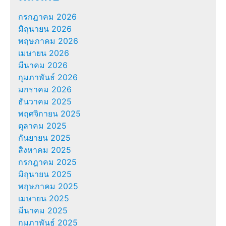
กรกฎาคม 2026
มิถุนายน 2026
พฤษภาคม 2026
เมษายน 2026
มีนาคม 2026
กุมภาพันธ์ 2026
มกราคม 2026
ธันวาคม 2025
พฤศจิกายน 2025
ตุลาคม 2025
กันยายน 2025
สิงหาคม 2025
กรกฎาคม 2025
มิถุนายน 2025
พฤษภาคม 2025
เมษายน 2025
มีนาคม 2025
กุมภาพันธ์ 2025