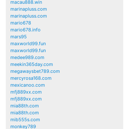
macau888.win
marinapluss.com
marinapluss.com
mario678
mario678.info
mars95
maxworld99.fun
maxworld99.fun
medee989.com
meekin365day.com
megawaysbet789.com
mercyrosa168.com
mexicanoo.com
mfj889xx.com
mfj889xx.com
mia88th.com
mia88th.com
mib555s.com
monkey789