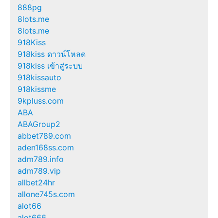
888pg
8lots.me
8lots.me
918Kiss
918kiss ดาวน์โหลด
918kiss เข้าสู่ระบบ
918kissauto
918kissme
9kpluss.com
ABA
ABAGroup2
abbet789.com
aden168ss.com
adm789.info
adm789.vip
allbet24hr
allone745s.com
alot66
alot666