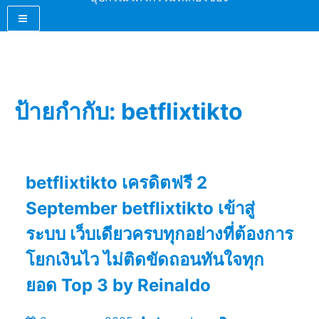
ป้ายกำกับ:
betflixtikto
betflixtikto เครดิตฟรี 2
September betflixtikto เข้าสู่
ระบบ เว็บเดียวครบทุกอย่างที่ต้องการ
โยกเงินไว ไม่ติดขัดถอนทันใจทุก
ยอด Top 3 by Reinaldo