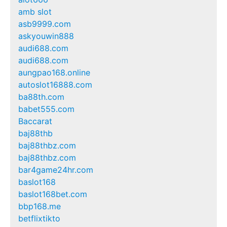
amb slot
asb9999.com
askyouwin888
audi688.com
audi688.com
aungpao168.online
autoslot16888.com
ba88th.com
babet555.com
Baccarat
baj88thb
baj88thbz.com
baj88thbz.com
bar4game24hr.com
baslot168
baslot168bet.com
bbp168.me
betflixtikto