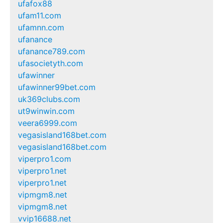
ufafox88
ufam11.com
ufamnn.com
ufanance
ufanance789.com
ufasocietyth.com
ufawinner
ufawinner99bet.com
uk369clubs.com
ut9winwin.com
veera6999.com
vegasisland168bet.com
vegasisland168bet.com
viperpro1.com
viperpro1.net
viperpro1.net
vipmgm8.net
vipmgm8.net
vvip16688.net