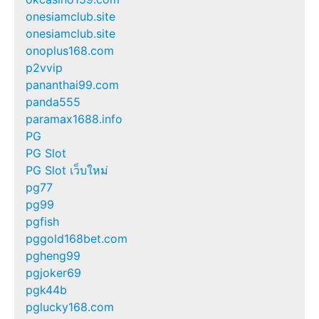
onesiamclub.site
onesiamclub.site
onoplus168.com
p2vvip
pananthai99.com
panda555
paramax1688.info
PG
PG Slot
PG Slot เว็บใหม่
pg77
pg99
pgfish
pggold168bet.com
pgheng99
pgjoker69
pgk44b
pglucky168.com