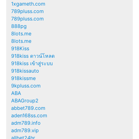
1xgameth.com
789pluss.com
789pluss.com
888pg
8lots.me
8lots.me
918Kiss
918kiss ดาวน์โหลด
918kiss เข้าสู่ระบบ
918kissauto
918kissme
9kpluss.com
ABA
ABAGroup2
abbet789.com
aden168ss.com
adm789.info
adm789.vip
allbet24hr