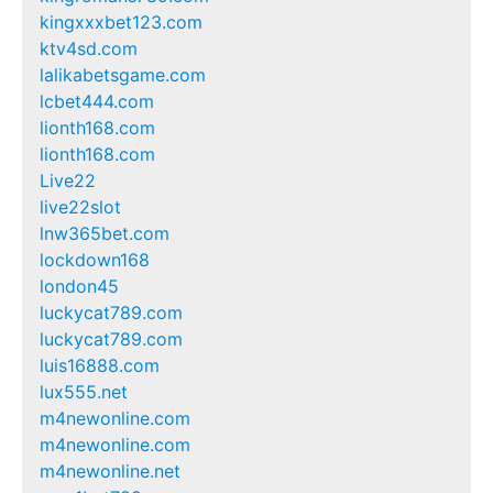
kingxxxbet123.com
ktv4sd.com
lalikabetsgame.com
lcbet444.com
lionth168.com
lionth168.com
Live22
live22slot
lnw365bet.com
lockdown168
london45
luckycat789.com
luckycat789.com
luis16888.com
lux555.net
m4newonline.com
m4newonline.com
m4newonline.net