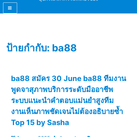
ป้ายกำกับ:
ba88
ba88 สมัคร 30 June ba88 ทีมงาน
พูดจาสุภาพบริการระดับมืออาชีพ
ระบบแนะนำคำตอบแม่นยำสูงทีม
งานเห็นภาพชัดเจนไม่ต้องอธิบายซ้ำ
Top 15 by Sasha