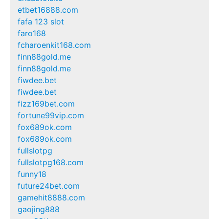
etbet16888.com
fafa 123 slot
faro168
fcharoenkit168.com
finn88gold.me
finn88gold.me
fiwdee.bet
fiwdee.bet
fizz169bet.com
fortune99vip.com
fox689ok.com
fox689ok.com
fullslotpg
fullslotpg168.com
funny18
future24bet.com
gamehit8888.com
gaojing888