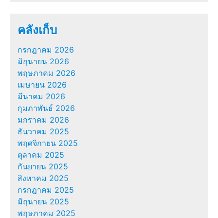
คลังเก็บ
กรกฎาคม 2026
มิถุนายน 2026
พฤษภาคม 2026
เมษายน 2026
มีนาคม 2026
กุมภาพันธ์ 2026
มกราคม 2026
ธันวาคม 2025
พฤศจิกายน 2025
ตุลาคม 2025
กันยายน 2025
สิงหาคม 2025
กรกฎาคม 2025
มิถุนายน 2025
พฤษภาคม 2025