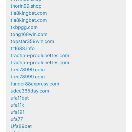
thorin99.shop
tia8kingbet.com
tia8kingbet.com
tkbpgg.com
tong168win.com
topstar359win.com
tr1688.info
traction-prodlunettes.com
traction-prodlunettes.com
tree78999.com
tree78999.com
tunder88express.com
udee365day.com
ufa11bet
ufa11k
ufa191
ufa77
Ufa89bet