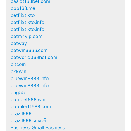
baslot168bet.com
bbp168.me
betflixtikto
betflixtikto.info
betflixtikto.info
betm4vip.com
betway
betwin6666.com
betworld369hot.com
bitcoin
bkkwin
bluewin8888.info
bluewin8888.info
bng55
bombet888.win
boonlert1688.com
brazil999
brazil999 ทางเข้า
Business, Small Business