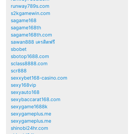
runway789s.com
s2kgamewin.com
sagame168
sagame168th
sagame168th.com
sawan888 เครดิตฟรี
sbobet
sbotop1688.com
sclass8888.com
scr888
sexxybet168-casino.com
sexy168vip
sexyauto168
sexybaccarat168.com
sexygame1688k
sexygameplus.me
sexygameplus.me
shinobi24hr.com