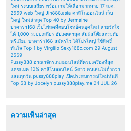
ใหม่ ระบบเสถียร พร้อมเกมให้เลือกมากมาย 17 ส.ค.
2569 web ใหญ่ Jin888.asia คาสิโนออนไลน์ เว็บ
ใหญ่ ใหม่ล่าสุด Top 40 by Jermaine
บาคาร่า168 เว็บไพ่สดที่ตอบโจทย์คนยุคใหม่ สายวัดใจ
ได้ 1,000 ระบบเสถียร อัปเดตล่าสุด สัมผัสโต๊ะสดระดับ
พรีเมียม บาคาร่า168 สมัครไว ได้โปรใหญ่ ใช้สิทธิ์
ทันใจ Top 1 by Virgilio Sexy168c.com 29 August
2569
Pussy888 อาณาจักรเกมออนไลน์ที่ครบเครื่องที่สุด
แคชแบค 10% คาสิโนออนไลน์ 5ดาว คนเล่นไม่ต่ำกว่า
แสนทุกวัน pussy888play เปิดประสบการณ์ใหม่ทันที
Top 58 by Jocelyn pussy888play.me 24 JUL 26
ความเห็นล่าสุด