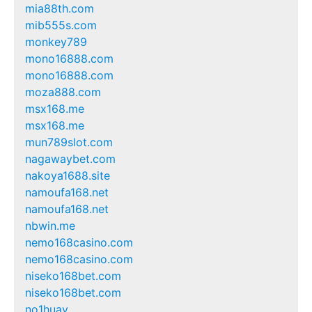
mia88th.com
mib555s.com
monkey789
mono16888.com
mono16888.com
moza888.com
msx168.me
msx168.me
mun789slot.com
nagawaybet.com
nakoya1688.site
namoufa168.net
namoufa168.net
nbwin.me
nemo168casino.com
nemo168casino.com
niseko168bet.com
niseko168bet.com
no1huay