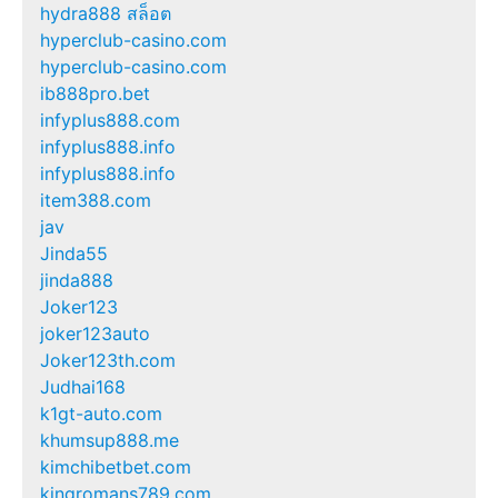
hydra888 สล็อต
hyperclub-casino.com
hyperclub-casino.com
ib888pro.bet
infyplus888.com
infyplus888.info
infyplus888.info
item388.com
jav
Jinda55
jinda888
Joker123
joker123auto
Joker123th.com
Judhai168
k1gt-auto.com
khumsup888.me
kimchibetbet.com
kingromans789.com