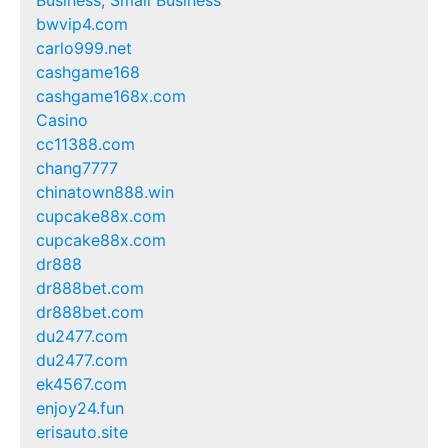
bwvip4.com
carlo999.net
cashgame168
cashgame168x.com
Casino
cc11388.com
chang7777
chinatown888.win
cupcake88x.com
cupcake88x.com
dr888
dr888bet.com
dr888bet.com
du2477.com
du2477.com
ek4567.com
enjoy24.fun
erisauto.site