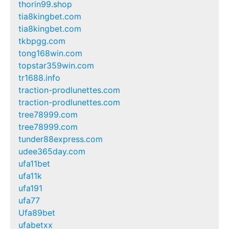
thorin99.shop
tia8kingbet.com
tia8kingbet.com
tkbpgg.com
tong168win.com
topstar359win.com
tr1688.info
traction-prodlunettes.com
traction-prodlunettes.com
tree78999.com
tree78999.com
tunder88express.com
udee365day.com
ufa11bet
ufa11k
ufa191
ufa77
Ufa89bet
ufabetxx