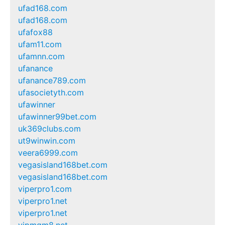
ufad168.com
ufad168.com
ufafox88
ufam11.com
ufamnn.com
ufanance
ufanance789.com
ufasocietyth.com
ufawinner
ufawinner99bet.com
uk369clubs.com
ut9winwin.com
veera6999.com
vegasisland168bet.com
vegasisland168bet.com
viperpro1.com
viperpro1.net
viperpro1.net
vipmgm8.net