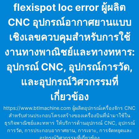
Skip
flexispot loc error ผู้ผลิต
to
content
CNC อุปกรณ์อากาศยานแบบ
เชิงเลขควบคุมสำหรับการใช้
งานทางพาณิชย์และทางทหาร:
อุปกรณ์ CNC, อุปกรณ์การวัด,
และอุปกรณ์วิศวกรรมที่
เกี่ยวข้อง
https://www.btlmachine.com ผู้ผลิตอุปกรณ์เครื่องจักร CNC
สำหรับส่วนประกอบโครงสร้างของเครื่องบินที่นำมาใช้ใน
ธุรกิจพาณิชย์และทหาร ให้บริการด้านอุปกรณ์ CNC, อุปกรณ์
การวัด, การประกอบอากาศยาน, การเจาะ, การจัดหยุดและ
อุปกรณ์วิศวกรรมที่เกี่ยวข้อง