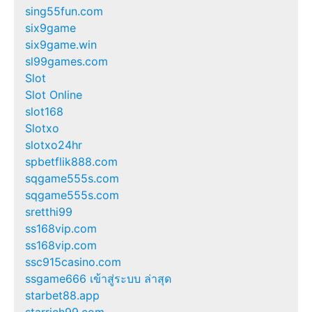
sing55fun.com
six9game
six9game.win
sl99games.com
Slot
Slot Online
slot168
Slotxo
slotxo24hr
spbetflik888.com
sqgame555s.com
sqgame555s.com
sretthi99
ss168vip.com
ss168vip.com
ssc915casino.com
ssgame666 เข้าสู่ระบบ ล่าสุด
starbet88.app
starrich99.com