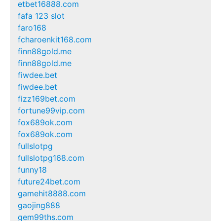
etbet16888.com
fafa 123 slot
faro168
fcharoenkit168.com
finn88gold.me
finn88gold.me
fiwdee.bet
fiwdee.bet
fizz169bet.com
fortune99vip.com
fox689ok.com
fox689ok.com
fullslotpg
fullslotpg168.com
funny18
future24bet.com
gamehit8888.com
gaojing888
gem99ths.com