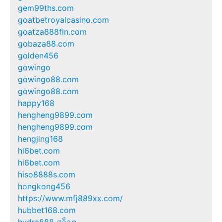
gem99ths.com
goatbetroyalcasino.com
goatza888fin.com
gobaza88.com
golden456
gowingo
gowingo88.com
gowingo88.com
happy168
hengheng9899.com
hengheng9899.com
hengjing168
hi6bet.com
hi6bet.com
hiso8888s.com
hongkong456
https://www.mfj889xx.com/
hubbet168.com
hydra888 สล็อต