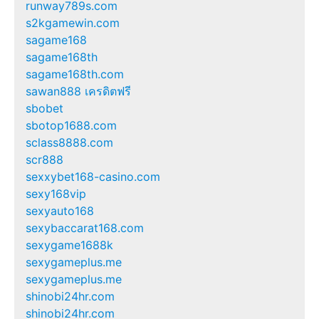
runway789s.com
s2kgamewin.com
sagame168
sagame168th
sagame168th.com
sawan888 เครดิตฟรี
sbobet
sbotop1688.com
sclass8888.com
scr888
sexxybet168-casino.com
sexy168vip
sexyauto168
sexybaccarat168.com
sexygame1688k
sexygameplus.me
sexygameplus.me
shinobi24hr.com
shinobi24hr.com