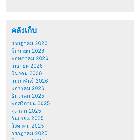
คลังเก็บ
กรกฎาคม 2026
มิถุนายน 2026
พฤษภาคม 2026
เมษายน 2026
มีนาคม 2026
กุมภาพันธ์ 2026
มกราคม 2026
ธันวาคม 2025
พฤศจิกายน 2025
ตุลาคม 2025
กันยายน 2025
สิงหาคม 2025
กรกฎาคม 2025