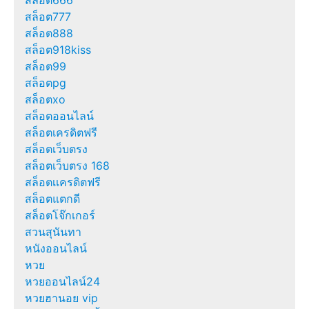
สล็อต777
สล็อต888
สล็อต918kiss
สล็อต99
สล็อตpg
สล็อตxo
สล็อตออนไลน์
สล็อตเครดิตฟรี
สล็อตเว็บตรง
สล็อตเว็บตรง 168
สล็อตเเครดิตฟรี
สล็อตแตกดี
สล็อตโจ๊กเกอร์
สวนสุนันทา
หนังออนไลน์
หวย
หวยออนไลน์24
หวยฮานอย vip