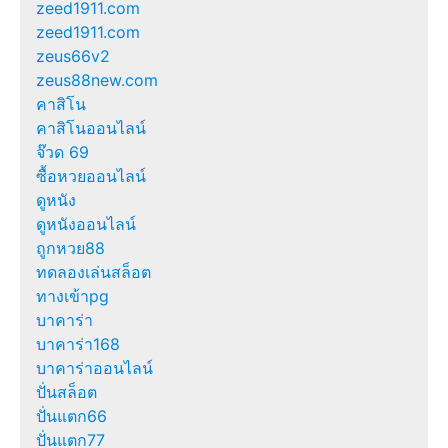
zeed1911.com
zeed1911.com
zeus66v2
zeus88new.com
คาสิโน
คาสิโนออนไลน์
จ๊วด 69
ซื้อหวยออนไลน์
ดูหนัง
ดูหนังออนไลน์
ถูกหวย88
ทดลองเล่นสล็อต
ทางเข้าpg
บาคาร่า
บาคาร่า168
บาคาร่าออนไลน์
ปั่นสล็อต
ปั่นแตก66
ปั่นแตก77