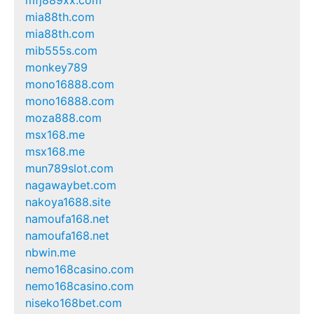
mia88th.com
mia88th.com
mib555s.com
monkey789
mono16888.com
mono16888.com
moza888.com
msx168.me
msx168.me
mun789slot.com
nagawaybet.com
nakoya1688.site
namoufa168.net
namoufa168.net
nbwin.me
nemo168casino.com
nemo168casino.com
niseko168bet.com