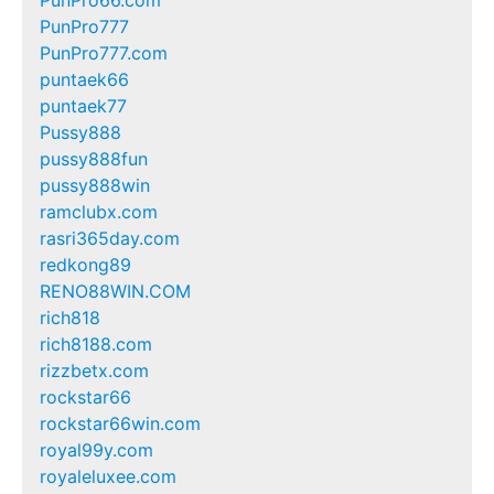
PunPro777
PunPro777.com
puntaek66
puntaek77
Pussy888
pussy888fun
pussy888win
ramclubx.com
rasri365day.com
redkong89
RENO88WIN.COM
rich818
rich8188.com
rizzbetx.com
rockstar66
rockstar66win.com
royal99y.com
royaleluxee.com