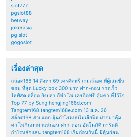
slot777
pgslot88
betway
jokerasia
pg slot
gogoslot
เรื่องล่าสุด
สล็อต168 14 สิงหา 69 เครดิตฟรี เกมสล็อต ที่ผู้เล่นชื่น
ชอบ ที่สุด Lucky box 300 บาท ฝาก-ถอน รวดเร็ว
ไลฟ์สด สล็อต ยิงปลา กีฬา ไพ่ เครดิตฟรี คุ้มค่า ที่ไว้ใจ
Top 77 by Sung hengjing168d.com
Tangtem168 tangtem168e.com 13 ส.ค. 26
สล็อต168 สายแตก ลุ้นกำไรแบบไม่เสียฟีล ฝากมาคุ้ม
ค่า ไม่กินมาม่าแน่นอน ฝาก-ถอน อัตโนมัติ การันตี
กำไรหลักแสน tangtem168 เริ่มก่อนวันนี้ มีลุ้นก่อน