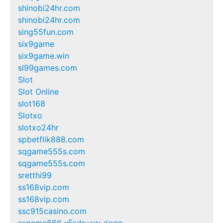
shinobi24hr.com
shinobi24hr.com
sing55fun.com
six9game
six9game.win
sl99games.com
Slot
Slot Online
slot168
Slotxo
slotxo24hr
spbetflik888.com
sqgame555s.com
sqgame555s.com
sretthi99
ss168vip.com
ss168vip.com
ssc915casino.com
ssgame666 เข้าสู่ระบบ ล่าสุด