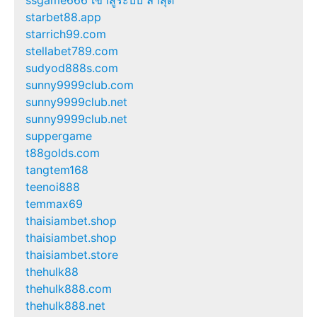
starbet88.app
starrich99.com
stellabet789.com
sudyod888s.com
sunny9999club.com
sunny9999club.net
sunny9999club.net
suppergame
t88golds.com
tangtem168
teenoi888
temmax69
thaisiambet.shop
thaisiambet.shop
thaisiambet.store
thehulk88
thehulk888.com
thehulk888.net