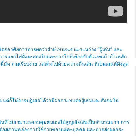
่าย โดยอาศัยการทายผลว่าฝ่ายไหนจะชนะระหว่าง “ผู้เล่น” และ
อ การแจกไพ่ฝั่งละสองใบและการใกล้เคียงกับตัวเลขเก้าเป็นหลัก
้มีความเรียบง่าย แต่เต็มไปด้วยความตื่นเต้น ที่เป็นเสน่ห์ดึงดูด
่ก็ไม่อาจปฏิเสธได้ว่ามีผลกระทบต่อผู้เล่นและสังคมใน
้เล่นที่ไม่สามารถควบคุมตนเองได้สูญเสียเงินเป็นจำนวนมาก การ
กระทบต่อสภาพคล่องการใช้จ่ายของแต่ละบุคคล และอาจส่งผลกระ