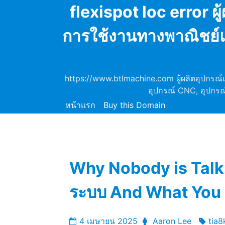
Skip
flexispot loc error 
to
content
การใช้งานทางพาณิชย์แ
https://www.btlmachine.com ผู้ผลิตอุปกรณ์
อุปกรณ์ CNC, อุปกรณ
หน้าแรก
Buy this Domain
Why Nobody is Talki
ระบบ And What You
4 เมษายน 2025
Aaron Lee
tia8