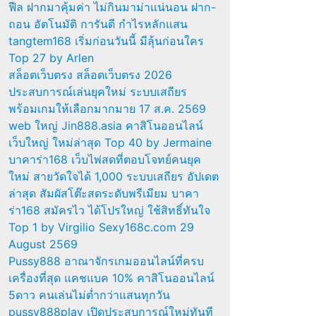
ฟีล ฝากมาคุ้มค่า ไม่กินมาม่าแน่นอน ฝาก-
ถอน อัตโนมัติ การันตี กำไรหลักแสน
tangtem168 เริ่มก่อนวันนี้ มีลุ้นก่อนใคร
Top 27 by Arlen
สล็อตเว็บตรง สล็อตเว็บตรง 2026
ประสบการณ์เล่นยุคใหม่ ระบบเสถียร
พร้อมเกมให้เลือกมากมาย 17 ส.ค. 2569
web ใหญ่ Jin888.asia คาสิโนออนไลน์
เว็บใหญ่ ใหม่ล่าสุด Top 40 by Jermaine
บาคาร่า168 เว็บไพ่สดที่ตอบโจทย์คนยุค
ใหม่ สายวัดใจได้ 1,000 ระบบเสถียร อัปเดต
ล่าสุด สัมผัสโต๊ะสดระดับพรีเมียม บาคา
ร่า168 สมัครไว ได้โปรใหญ่ ใช้สิทธิ์ทันใจ
Top 1 by Virgilio Sexy168c.com 29
August 2569
Pussy888 อาณาจักรเกมออนไลน์ที่ครบ
เครื่องที่สุด แคชแบค 10% คาสิโนออนไลน์
5ดาว คนเล่นไม่ต่ำกว่าแสนทุกวัน
pussy888play เปิดประสบการณ์ใหม่ทันที