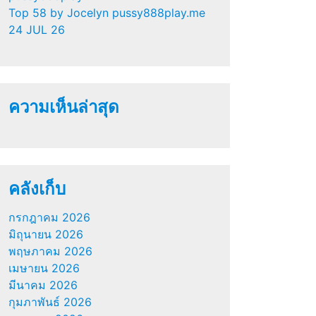
Top 58 by Jocelyn pussy888play.me
24 JUL 26
ความเห็นล่าสุด
คลังเก็บ
กรกฎาคม 2026
มิถุนายน 2026
พฤษภาคม 2026
เมษายน 2026
มีนาคม 2026
กุมภาพันธ์ 2026