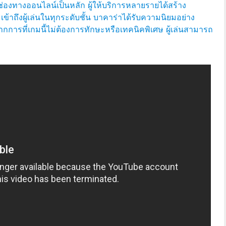
่องทางออนไลน์เป็นหลัก ผู้ให้บริการหลายรายได้สร้าง
้าถึงผู้เล่นในทุกระดับชั้น บาคาร่าได้รับความนิยมอย่าง
จากการที่เกมนี้ไม่ต้องการทักษะหรือเทคนิคพิเศษ ผู้เล่นสามารถ