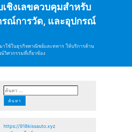
บบเชิงเลขควบคุมสำหรับ
รณ์การวัด, และอุปกรณ์
ำมาใช้ในธุรกิจพาณิชย์และทหาร ให้บริการด้าน
ิศวกรรมที่เกี่ยวข้อง
ค้นหา
สำหรับ:
https://918kissauto.xyz