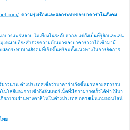
bet.com/
.
ความรุ่งเรืองและผลกระทบของบาคาร่าในสังคม
อย่างแพร่หลาย ไม่เพียงในระดับสากล แต่ยังเป็นที่รู้จักและเล่น
ดมุ่งหมายที่จะสำรวจความเป็นมาของบาคาร่าว่าได้เข้ามามี
บผลกระทบทางสังคมที่เกิดขึ้นพร้อมทั้งแนวทางในการจัดการ
สตร์ยาวนาน ต่างประเทศเชื่อว่าบาคาร่าเกิดขึ้นมาหลายศตวรรษ
โลยีและการเข้าถึงอินเทอร์เน็ตที่มีความรวดเร็วได้ทำให้บา
ป็นกิจกรรมผ่านทางคาสิโนในต่างประเทศ กลายเป็นเกมออนไลน์
ศไทย