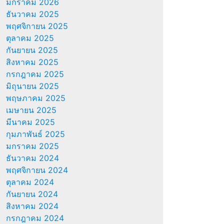
มกราคม 2026
ธันวาคม 2025
พฤศจิกายน 2025
ตุลาคม 2025
กันยายน 2025
สิงหาคม 2025
กรกฎาคม 2025
มิถุนายน 2025
พฤษภาคม 2025
เมษายน 2025
มีนาคม 2025
กุมภาพันธ์ 2025
มกราคม 2025
ธันวาคม 2024
พฤศจิกายน 2024
ตุลาคม 2024
กันยายน 2024
สิงหาคม 2024
กรกฎาคม 2024