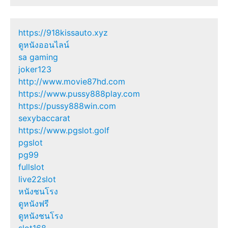
https://918kissauto.xyz
ดูหนังออนไลน์
sa gaming
joker123
http://www.movie87hd.com
https://www.pussy888play.com
https://pussy888win.com
sexybaccarat
https://www.pgslot.golf
pgslot
pg99
fullslot
live22slot
หนังชนโรง
ดูหนังฟรี
ดูหนังชนโรง
slot168