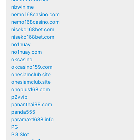
nbwin.me
nemo168casino.com
nemo168casino.com
niseko168bet.com
niseko168bet.com
no1huay
no1huay.com
okcasino
okcasino159.com
onesiamclub.site
onesiamclub.site
onoplus168.com
p2vvip
pananthai99.com
panda555
paramax1688.info
PG
PG Slot