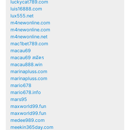
luckycat789.com
luis16888.com
lux555.net
m4newonline.com
m4newonline.com
m4newonline.net
mac1bet789.com
macau69
macau69 สมัคร
macau888.win
marinapluss.com
marinapluss.com
mario678
mario678.info
mars95
maxworld99.fun
maxworld99.fun
medee989.com
meekin365day.com