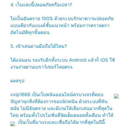
4. เว็บแห่งนี้ปลอดภัยหรือเปล่า?
ไม่เป็นอันตราย 100% ด้วยระบบรักษาความปลอดภัย
แบบเดียวกับแบงค์ชั้นแนวหน้า พร้อมการตรวจตรา
อัตโนมัติทุกขั้นตอน.
5. เข้าเล่นผ่านมือถือได้ไหม?
ได้แน่นอน รองรับอีกทั้งระบบ Android แล้วก็ iOS ใช้
งานง่ายผ่านเบราว์เซอร์โดยตรง.
ผลสรุป
vvip1668 เป็นเว็บพนันออนไลน์ครบวงจรที่ตอบ
ปัญหาทุกสิ่งที่ต้องการของนักพนัน ด้วยระบบที่ทัน
สมัย ไม่มีอันตราย และมีเกมให้เลือกเล่นมากที่สุดใน
ไทย พร้อมทั้งโปรโมชั่นที่จัดเต็มตลอดทั้งเดือน ทำให้
เป็นเว็บที่มาแรงและเชื่อถือได้มากที่สุดในปีนี้