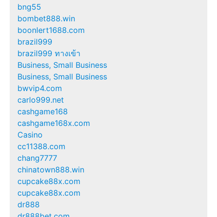
bng55
bombet888.win
boonlert1688.com
brazil999
brazil999 ทางเข้า
Business, Small Business
Business, Small Business
bwvip4.com
carlo999.net
cashgame168
cashgame168x.com
Casino
cc11388.com
chang7777
chinatown888.win
cupcake88x.com
cupcake88x.com
dr888
dr888bet.com