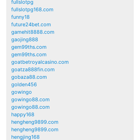
fullslotpg
fullslotpg168.com
funny18
future24bet.com
gamehit8888.com
gaojing888
gem99ths.com
gem99ths.com
goatbetroyalcasino.com
goatza888fin.com
gobaza88.com
golden456
gowingo
gowingo88.com
gowingo88.com
happy168
hengheng9899.com
hengheng9899.com
hengjing168