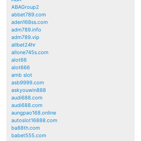
ABAGroup2
abbet789.com
aden168ss.com
adm789.info
adm789.vip
allbet24hr
allone745s.com
alot66
alot666
amb slot
asb9999.com
askyouwin888
audi688.com
audi688.com
aungpao168.online
autoslot16888.com
ba88th.com
babet555.com