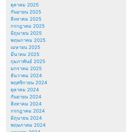
ตุลาคม 2025
กันยายน 2025
สิงหาคม 2025
กรกฎาคม 2025
มิถุนายน 2025
พฤษภาคม 2025
เมษายน 2025
มีนาคม 2025
กุมภาพันธ์ 2025
มกราคม 2025
ธันวาคม 2024
พฤศจิกายน 2024
ตุลาคม 2024
กันยายน 2024
สิงหาคม 2024
กรกฎาคม 2024
มิถุนายน 2024
พฤษภาคม 2024
เมษายน 2024