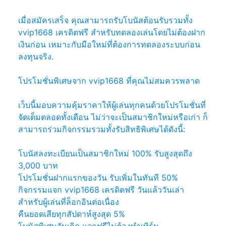
เมื่อสมัครเสร็จ คุณสามารถรับโบนัสต้อนรับรวมทั้ง
vvip1668 เครดิตฟรี สำหรับทดลองเล่นโดยไม่ต้องฝาก
เงินก่อน เหมาะกับมือใหม่ที่ต้องการทดลองระบบก่อน
ลงทุนจริง.
โปรโมชั่นพิเศษจาก vvip1668 ที่คุณไม่สมควรพลาด
เว็บนี้มอบความคุ้มราคาให้ผู้เล่นทุกคนด้วยโปรโมชั่นที่
จัดเต็มตลอดทั้งเดือน ไม่ว่าจะเป็นสมาชิกใหม่หรือเก่า ก็
สามารถร่วมกิจกรรมรวมทั้งรับสิทธิพิเศษได้ดังนี้:
โบนัสลงทะเบียนเป็นสมาชิกใหม่ 100% รับสูงสุดถึง
3,000 บาท
โปรโมชั่นฝากแรกของวัน รับเพิ่มในทันที 50%
กิจกรรมแจก vvip1668 เครดิตฟรี วันแล้ววันเล่า
สำหรับผู้เล่นที่ล็อกอินต่อเนื่อง
คืนยอดเสียทุกสัปดาห์สูงสุด 5%
โบนัสพิเศษวันเกิด แจกฟรีไม่ต้องทำเทิร์น