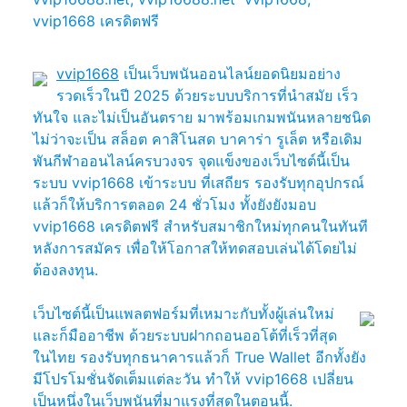
vvip1668 เครดิตฟรี
vvip1668
เป็นเว็บพนันออนไลน์ยอดนิยมอย่าง
รวดเร็วในปี 2025 ด้วยระบบบริการที่นำสมัย เร็ว
ทันใจ และไม่เป็นอันตราย มาพร้อมเกมพนันหลายชนิด
ไม่ว่าจะเป็น สล็อต คาสิโนสด บาคาร่า รูเล็ต หรือเดิม
พันกีฬาออนไลน์ครบวงจร จุดแข็งของเว็บไซต์นี้เป็น
ระบบ vvip1668 เข้าระบบ ที่เสถียร รองรับทุกอุปกรณ์
แล้วก็ให้บริการตลอด 24 ชั่วโมง ทั้งยังยังมอบ
vvip1668 เครดิตฟรี สำหรับสมาชิกใหม่ทุกคนในทันที
หลังการสมัคร เพื่อให้โอกาสให้ทดสอบเล่นได้โดยไม่
ต้องลงทุน.
เว็บไซต์นี้เป็นแพลตฟอร์มที่เหมาะกับทั้งผู้เล่นใหม่
และก็มืออาชีพ ด้วยระบบฝากถอนออโต้ที่เร็วที่สุด
ในไทย รองรับทุกธนาคารแล้วก็ True Wallet อีกทั้งยัง
มีโปรโมชั่นจัดเต็มแต่ละวัน ทำให้ vvip1668 เปลี่ยน
เป็นหนึ่งในเว็บพนันที่มาแรงที่สุดในตอนนี้.