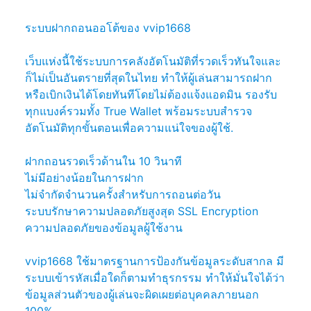
ระบบฝากถอนออโต้ของ vvip1668
เว็บแห่งนี้ใช้ระบบการคลังอัตโนมัติที่รวดเร็วทันใจและ
ก็ไม่เป็นอันตรายที่สุดในไทย ทำให้ผู้เล่นสามารถฝาก
หรือเบิกเงินได้โดยทันทีโดยไม่ต้องแจ้งแอดมิน รองรับ
ทุกแบงค์รวมทั้ง True Wallet พร้อมระบบสำรวจ
อัตโนมัติทุกขั้นตอนเพื่อความแน่ใจของผู้ใช้.
ฝากถอนรวดเร็วด้านใน 10 วินาที
ไม่มีอย่างน้อยในการฝาก
ไม่จำกัดจำนวนครั้งสำหรับการถอนต่อวัน
ระบบรักษาความปลอดภัยสูงสุด SSL Encryption
ความปลอดภัยของข้อมูลผู้ใช้งาน
vvip1668 ใช้มาตรฐานการป้องกันข้อมูลระดับสากล มี
ระบบเข้ารหัสเมื่อใดก็ตามทำธุรกรรม ทำให้มั่นใจได้ว่า
ข้อมูลส่วนตัวของผู้เล่นจะผิดเผยต่อบุคคลภายนอก
100%.