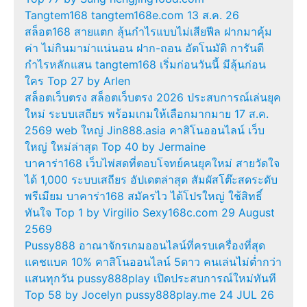
Tangtem168 tangtem168e.com 13 ส.ค. 26
สล็อต168 สายแตก ลุ้นกำไรแบบไม่เสียฟีล ฝากมาคุ้ม
ค่า ไม่กินมาม่าแน่นอน ฝาก-ถอน อัตโนมัติ การันตี
กำไรหลักแสน tangtem168 เริ่มก่อนวันนี้ มีลุ้นก่อน
ใคร Top 27 by Arlen
สล็อตเว็บตรง สล็อตเว็บตรง 2026 ประสบการณ์เล่นยุค
ใหม่ ระบบเสถียร พร้อมเกมให้เลือกมากมาย 17 ส.ค.
2569 web ใหญ่ Jin888.asia คาสิโนออนไลน์ เว็บ
ใหญ่ ใหม่ล่าสุด Top 40 by Jermaine
บาคาร่า168 เว็บไพ่สดที่ตอบโจทย์คนยุคใหม่ สายวัดใจ
ได้ 1,000 ระบบเสถียร อัปเดตล่าสุด สัมผัสโต๊ะสดระดับ
พรีเมียม บาคาร่า168 สมัครไว ได้โปรใหญ่ ใช้สิทธิ์
ทันใจ Top 1 by Virgilio Sexy168c.com 29 August
2569
Pussy888 อาณาจักรเกมออนไลน์ที่ครบเครื่องที่สุด
แคชแบค 10% คาสิโนออนไลน์ 5ดาว คนเล่นไม่ต่ำกว่า
แสนทุกวัน pussy888play เปิดประสบการณ์ใหม่ทันที
Top 58 by Jocelyn pussy888play.me 24 JUL 26