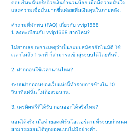
ค่อยเริ่มพนันจริงด้วยเงินจำนวนน้อย เมื่อมีความมั่นใจ
และความเชื่อมั่นมากขึ้นค่อยเพิ่มเงินทุนในภายหลัง.
คำถามที่มักพบ (FAQ) เกี่ยวกับ vvip1668
1. ลงทะเบียนกับ vvip1668 ยากไหม?
ไม่ยากเลย เพราะเหตุว่าเป็นระบบสมัครอัตโนมัติ ใช้
เวลาไม่ถึง 1 นาที ก็สามารถเข้าสู่ระบบได้โดยทันที.
2. ฝากถอนใช้เวลานานไหม?
ระบบฝากถอนของเว็บแห่งนี้ทำรายการข้างใน 10
วินาทีแค่นั้น ไม่ต้องรอนาน.
3. เครดิตฟรีที่ได้รับ ถอนออกได้จริงไหม?
ถอนได้จริง เมื่อทำยอดเทิร์นโอเวอร์ตามที่ระบบกำหนด
สามารถถอนได้ทุกยอดแบบไม่มีอย่างต่ำ.