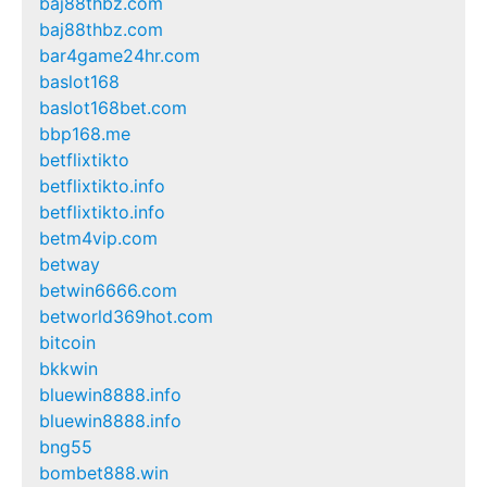
baj88thbz.com
baj88thbz.com
bar4game24hr.com
baslot168
baslot168bet.com
bbp168.me
betflixtikto
betflixtikto.info
betflixtikto.info
betm4vip.com
betway
betwin6666.com
betworld369hot.com
bitcoin
bkkwin
bluewin8888.info
bluewin8888.info
bng55
bombet888.win