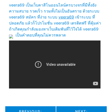
veera69 เป็นเว็บคาสิโนออนไลน์ครบวงจรที่มีทั้งยัง
ความสบาย รวดเร็ว รวมทั้งไม่เป็นอันตราย ด้วยระบบ
veera69 สมัคร ที่ง่าย ระบบ
veera69
เข้าระบบ ที่
ปลอดภัย แล้วก็โปรโมชั่น veera69 เดรดิตฟรี ที่คุ้มค่า
ถ้าเกิดคุณกำลังมองหาเว็บเดิมพันที่ไว้ใจได้ veera69
เป็นคำตอบที่คุณไม่ควรพลาด
แนะแนว
PREVIOUS:
NEXT: