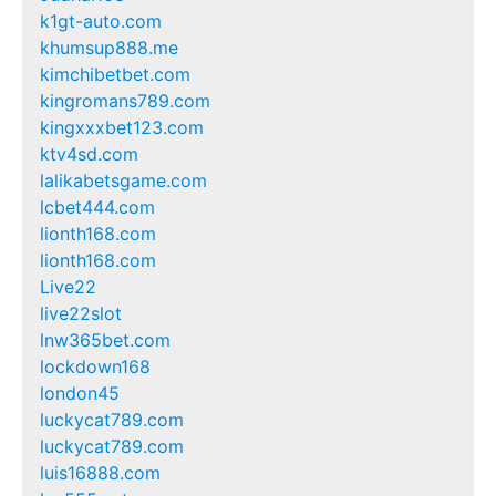
k1gt-auto.com
khumsup888.me
kimchibetbet.com
kingromans789.com
kingxxxbet123.com
ktv4sd.com
lalikabetsgame.com
lcbet444.com
lionth168.com
lionth168.com
Live22
live22slot
lnw365bet.com
lockdown168
london45
luckycat789.com
luckycat789.com
luis16888.com