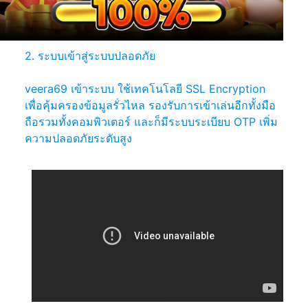
2. ระบบเข้าสู่ระบบปลอดภัย
veera69 เข้าระบบ ใช้เทคโนโลยี SSL Encryption
เพื่อคุ้มครองข้อมูลรั่วไหล รองรับการเข้าเล่นอีกทั้งมือ
ถือรวมทั้งคอมพิวเตอร์ และก็มีระบบระเบียบ OTP เพิ่ม
ความปลอดภัยระดับสูง