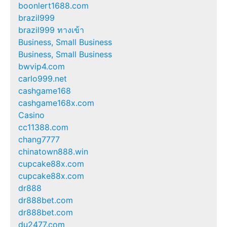
boonlert1688.com
brazil999
brazil999 ทางเข้า
Business, Small Business
Business, Small Business
bwvip4.com
carlo999.net
cashgame168
cashgame168x.com
Casino
cc11388.com
chang7777
chinatown888.win
cupcake88x.com
cupcake88x.com
dr888
dr888bet.com
dr888bet.com
du2477.com