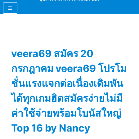
veera69 สมัคร 20
กรกฎาคม veera69 โปรโม
ชั่นแรงแจกต่อเนื่องเดิมพัน
ได้ทุกเกมฮิตสมัครง่ายไม่มี
ค่าใช้จ่ายพร้อมโบนัสใหญ่
Top 16 by Nancy