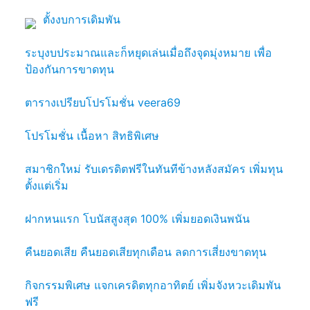
ตั้งงบการเดิมพัน
ระบุงบประมาณและก็หยุดเล่นเมื่อถึงจุดมุ่งหมาย เพื่อ
ป้องกันการขาดทุน
ตารางเปรียบโปรโมชั่น veera69
โปรโมชั่น เนื้อหา สิทธิพิเศษ
สมาชิกใหม่ รับเดรดิตฟรีในทันทีข้างหลังสมัคร เพิ่มทุน
ตั้งแต่เริ่ม
ฝากหนแรก โบนัสสูงสุด 100% เพิ่มยอดเงินพนัน
คืนยอดเสีย คืนยอดเสียทุกเดือน ลดการเสี่ยงขาดทุน
กิจกรรมพิเศษ แจกเครดิตทุกอาทิตย์ เพิ่มจังหวะเดิมพัน
ฟรี