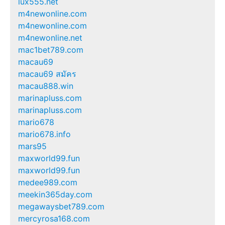
lux555.net
m4newonline.com
m4newonline.com
m4newonline.net
mac1bet789.com
macau69
macau69 สมัคร
macau888.win
marinapluss.com
marinapluss.com
mario678
mario678.info
mars95
maxworld99.fun
maxworld99.fun
medee989.com
meekin365day.com
megawaysbet789.com
mercyrosa168.com