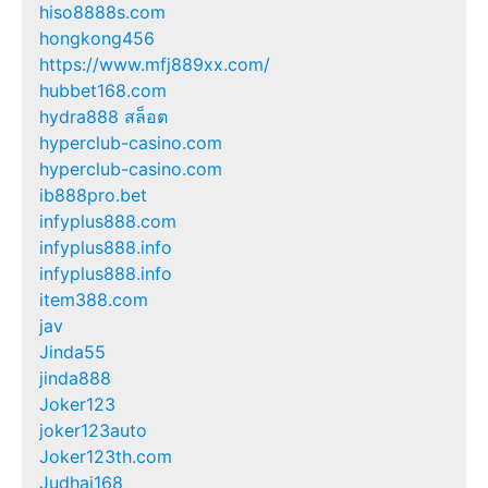
hiso8888s.com
hongkong456
https://www.mfj889xx.com/
hubbet168.com
hydra888 สล็อต
hyperclub-casino.com
hyperclub-casino.com
ib888pro.bet
infyplus888.com
infyplus888.info
infyplus888.info
item388.com
jav
Jinda55
jinda888
Joker123
joker123auto
Joker123th.com
Judhai168