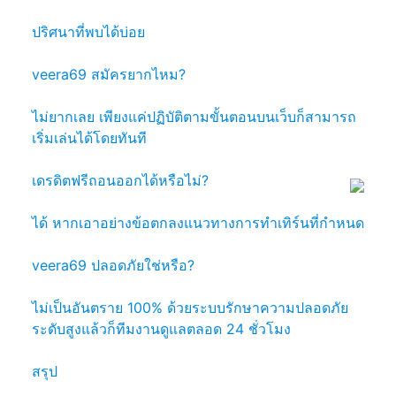
ปริศนาที่พบได้บ่อย
veera69 สมัครยากไหม?
ไม่ยากเลย เพียงแค่ปฏิบัติตามขั้นตอนบนเว็บก็สามารถ
เริ่มเล่นได้โดยทันที
เดรดิตฟรีถอนออกได้หรือไม่?
ได้ หากเอาอย่างข้อตกลงแนวทางการทำเทิร์นที่กำหนด
veera69 ปลอดภัยใช่หรือ?
ไม่เป็นอันตราย 100% ด้วยระบบรักษาความปลอดภัย
ระดับสูงแล้วก็ทีมงานดูแลตลอด 24 ชั่วโมง
สรุป