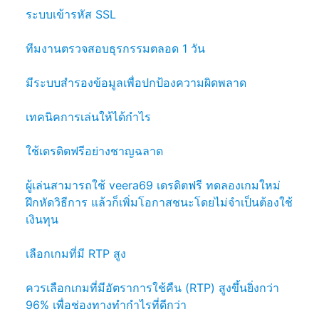
ระบบเข้ารหัส SSL
ทีมงานตรวจสอบธุรกรรมตลอด 1 วัน
มีระบบสำรองข้อมูลเพื่อปกป้องความผิดพลาด
เทคนิคการเล่นให้ได้กำไร
ใช้เดรดิตฟรีอย่างชาญฉลาด
ผู้เล่นสามารถใช้ veera69 เดรดิตฟรี ทดลองเกมใหม่
ฝึกหัดวิธีการ แล้วก็เพิ่มโอกาสชนะโดยไม่จำเป็นต้องใช้
เงินทุน
เลือกเกมที่มี RTP สูง
ควรเลือกเกมที่มีอัตราการใช้คืน (RTP) สูงขึ้นยิ่งกว่า
96% เพื่อช่องทางทำกำไรที่ดีกว่า