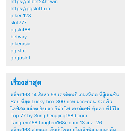
https://allbet24hr.win
https://pgslotth.io
joker 123
slot777
pgslot88
betway
jokerasia
pg slot
gogoslot
เรื่องล่าสุด
สล็อต168 14 สิงหา 69 เครดิตฟรี เกมสล็อต ที่ผู้เล่นชื่น
ชอบ ที่สุด Lucky box 300 บาท ฝาก-ถอน รวดเร็ว
ไลฟ์สด สล็อต ยิงปลา กีฬา ไพ่ เครดิตฟรี คุ้มค่า ที่ไว้ใจ
Top 77 by Sung hengjing168d.com
Tangtem168 tangtem168e.com 13 ส.ค. 26
สล็อต168 สายแตก ลุ้นกำไรแบบไม่เสียฟีล ฝากมาคุ้ม