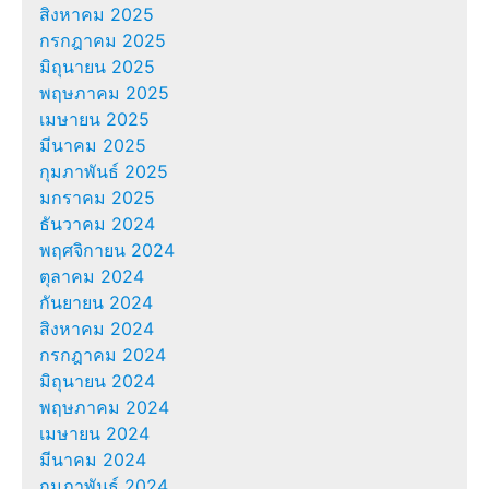
สิงหาคม 2025
กรกฎาคม 2025
มิถุนายน 2025
พฤษภาคม 2025
เมษายน 2025
มีนาคม 2025
กุมภาพันธ์ 2025
มกราคม 2025
ธันวาคม 2024
พฤศจิกายน 2024
ตุลาคม 2024
กันยายน 2024
สิงหาคม 2024
กรกฎาคม 2024
มิถุนายน 2024
พฤษภาคม 2024
เมษายน 2024
มีนาคม 2024
กุมภาพันธ์ 2024