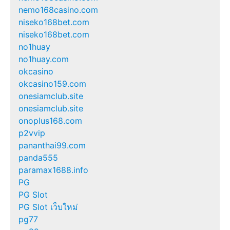
nemo168casino.com
niseko168bet.com
niseko168bet.com
no1huay
no1huay.com
okcasino
okcasino159.com
onesiamclub.site
onesiamclub.site
onoplus168.com
p2vvip
pananthai99.com
panda555
paramax1688.info
PG
PG Slot
PG Slot เว็บใหม่
pg77