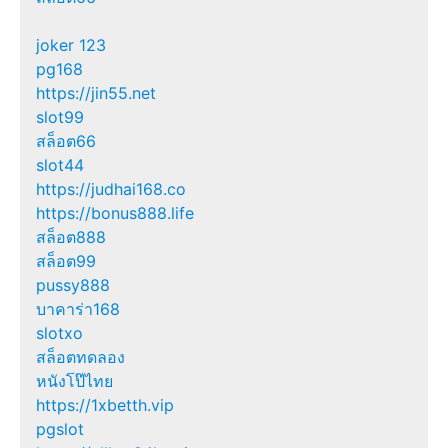
joker 123
pg168
https://jin55.net
slot99
สล็อต66
slot44
https://judhai168.co
https://bonus888.life
สล็อต888
สล็อต99
pussy888
บาคาร่า168
slotxo
สล็อตทดลอง
หนังโป๊ไทย
https://1xbetth.vip
pgslot