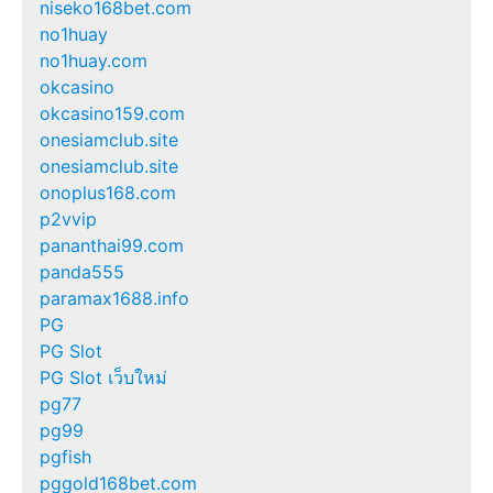
niseko168bet.com
no1huay
no1huay.com
okcasino
okcasino159.com
onesiamclub.site
onesiamclub.site
onoplus168.com
p2vvip
pananthai99.com
panda555
paramax1688.info
PG
PG Slot
PG Slot เว็บใหม่
pg77
pg99
pgfish
pggold168bet.com