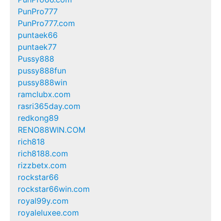
PunPro777
PunPro777.com
puntaek66
puntaek77
Pussy888
pussy888fun
pussy888win
ramclubx.com
rasri365day.com
redkong89
RENO88WIN.COM
rich818
rich8188.com
rizzbetx.com
rockstar66
rockstar66win.com
royal99y.com
royaleluxee.com