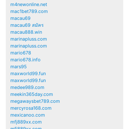
m4newonline.net
mac1bet789.com
macau69
macau69 สมัคร
macau888.win
marinapluss.com
marinapluss.com
mario678
mario678.info
mars95
maxworld99.fun
maxworld99.fun
medee989.com
meekin365day.com
megawaysbet789.com
mercyrosa168.com
mexicanoo.com
mfj889xx.com
mfj889xx.com