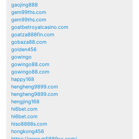
gaojing888
gem99ths.com
gem99ths.com
goatbetroyalcasino.com
goatza888fin.com
gobaza88.com
golden456
gowingo
gowingo88.com
gowingo88.com
happy168
hengheng9899.com
hengheng9899.com
hengjing168
hi6bet.com
hi6bet.com
hiso8888s.com
hongkong456
https://www.mfj889xx.com/