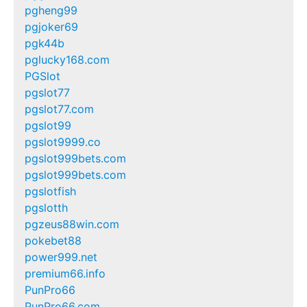
pgheng99
pgjoker69
pgk44b
pglucky168.com
PGSlot
pgslot77
pgslot77.com
pgslot99
pgslot9999.co
pgslot999bets.com
pgslot999bets.com
pgslotfish
pgslotth
pgzeus88win.com
pokebet88
power999.net
premium66.info
PunPro66
PunPro66.com