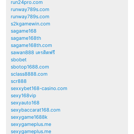
run24pro.com
runway789s.com
runway789s.com
s2kgamewin.com
sagame168
sagame168th
sagame168th.com
sawan888 เครดิตฟรี
sbobet
sbotop1688.com
sclass8888.com
scr888
sexxybet168-casino.com
sexy168vip
sexyauto168
sexybaccarat168.com
sexygame1688k
sexygameplus.me
sexygameplus.me