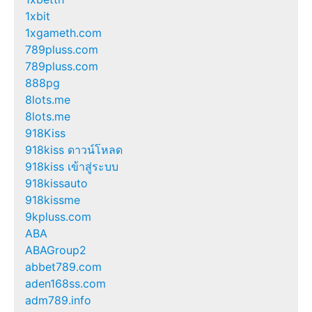
1xbit
1xgameth.com
789pluss.com
789pluss.com
888pg
8lots.me
8lots.me
918Kiss
918kiss ดาวน์โหลด
918kiss เข้าสู่ระบบ
918kissauto
918kissme
9kpluss.com
ABA
ABAGroup2
abbet789.com
aden168ss.com
adm789.info