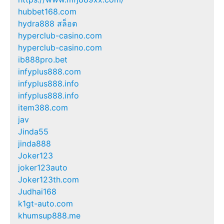
hubbet168.com
hydra888 สล็อต
hyperclub-casino.com
hyperclub-casino.com
ib888pro.bet
infyplus888.com
infyplus888.info
infyplus888.info
item388.com
jav
Jinda55
jinda888
Joker123
joker123auto
Joker123th.com
Judhai168
k1gt-auto.com
khumsup888.me