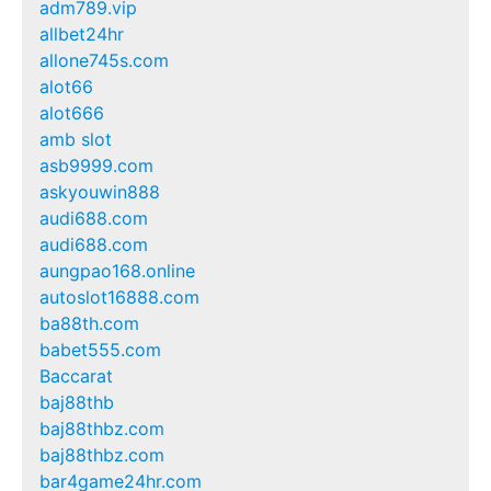
adm789.vip
allbet24hr
allone745s.com
alot66
alot666
amb slot
asb9999.com
askyouwin888
audi688.com
audi688.com
aungpao168.online
autoslot16888.com
ba88th.com
babet555.com
Baccarat
baj88thb
baj88thbz.com
baj88thbz.com
bar4game24hr.com