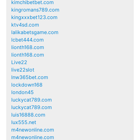
kimchibetbet.com
kingromans789.com
kingxxxbet123.com
ktv4sd.com
lalikabetsgame.com
lcbet444.com
lionth168.com
lionth168.com
Live22
live22slot
lnw365bet.com
lockdown168
london45
luckycat789.com
luckycat789.com
luis16888.com
lux555.net
m4newonline.com
m4newonline.com