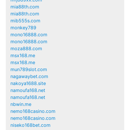
mia88th.com
mia88th.com
mib555s.com
monkey789
mono16888.com
mono16888.com
moza888.com
msx168.me
msx168.me
mun789slot.com
nagawaybet.com
nakoya1688.site
namoufa168.net
namoufa168.net
nbwin.me
nemo168casino.com
nemo168casino.com
niseko168bet.com