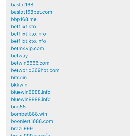
baslot168
baslot168bet.com
bbp168.me
betflixtikto
betflixtikto.info
betflixtikto.info
betm4vip.com
betway
betwin6666.com
betworld369hot.com
bitcoin
bkkwin
bluewin8888.info
bluewin8888.info
bng55
bombet888.win
boonlert1688.com
brazil999
brazil999 ทางเข้า