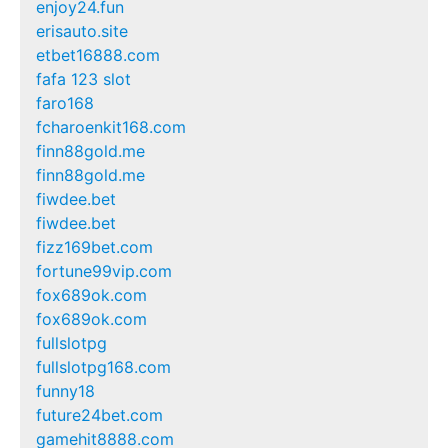
enjoy24.fun
erisauto.site
etbet16888.com
fafa 123 slot
faro168
fcharoenkit168.com
finn88gold.me
finn88gold.me
fiwdee.bet
fiwdee.bet
fizz169bet.com
fortune99vip.com
fox689ok.com
fox689ok.com
fullslotpg
fullslotpg168.com
funny18
future24bet.com
gamehit8888.com