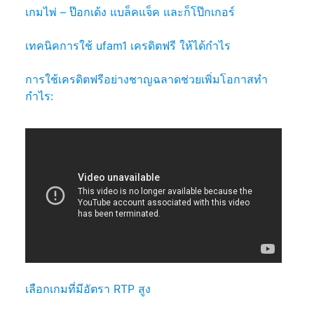
เกมไพ่ – ป๊อกเด้ง แบล็คแจ็ค และก็โป๊กเกอร์
เทคนิคการใช้ ufam1 เครดิตฟรี ให้ได้กำไร
การใช้เครดิตฟรีอย่างชาญฉลาดช่วยเพิ่มโอกาสทำ
กำไร:
เลือกเกมที่มีอัตรา RTP สูง