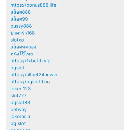
https://bonus888.life
สล็อต888
สล็อต99
pussy888
บาคาร่า168
slotxo
สล็อตทดลอง
หนังโป๊ไทย
https://1xbetth.vip
pgslot
https://allbet24hr.win
https://pgslotth.io
joker 123
slot777
pgslot88
betway
jokerasia
pg slot