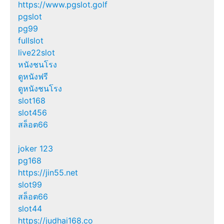
https://www.pgslot.golf
pgslot
pg99
fullslot
live22slot
หนังชนโรง
ดูหนังฟรี
ดูหนังชนโรง
slot168
slot456
สล็อต66
joker 123
pg168
https://jin55.net
slot99
สล็อต66
slot44
https://judhai168.co