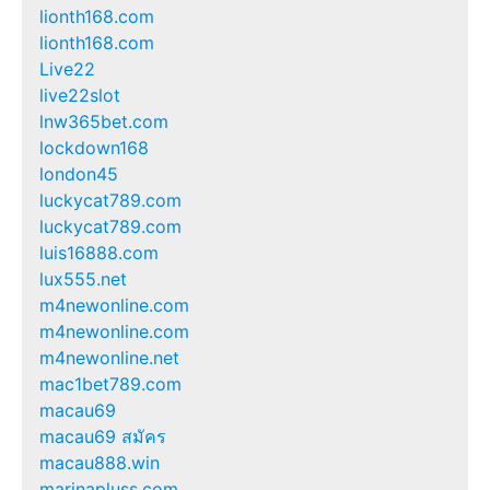
lionth168.com
lionth168.com
Live22
live22slot
lnw365bet.com
lockdown168
london45
luckycat789.com
luckycat789.com
luis16888.com
lux555.net
m4newonline.com
m4newonline.com
m4newonline.net
mac1bet789.com
macau69
macau69 สมัคร
macau888.win
marinapluss.com