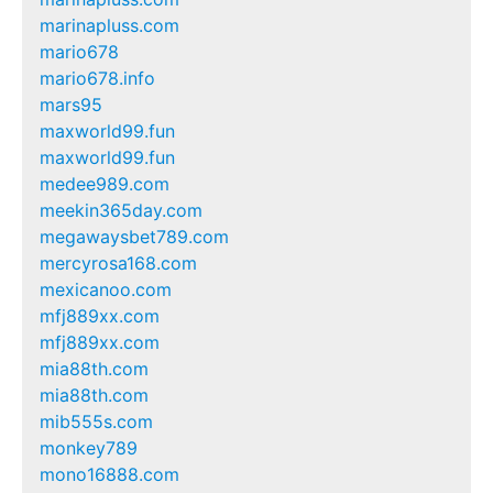
marinapluss.com
mario678
mario678.info
mars95
maxworld99.fun
maxworld99.fun
medee989.com
meekin365day.com
megawaysbet789.com
mercyrosa168.com
mexicanoo.com
mfj889xx.com
mfj889xx.com
mia88th.com
mia88th.com
mib555s.com
monkey789
mono16888.com