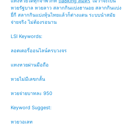
แทงหวยได้ทุกจำพวกที่
tia8king สมัคร
ไม่ว่าจะเป็น
หวยรัฐบาล หวยลาว สลากกินแบ่งฮานอย สลากกินแบ่ง
ยี่กี สลากกินแบ่งหุ้นไทยแล้วก็ต่างแดน ระบบนำสมัย
จ่ายจริง ไม่ต้องรอนาน
LSI Keywords:
ลอตเตอรี่ออนไลน์ครบวงจร
แทงหวยผ่านมือถือ
หวยไม่มีเลขกลั้น
หวยจ่ายบาทละ 950
Keyword Suggest:
หวยวอเลท