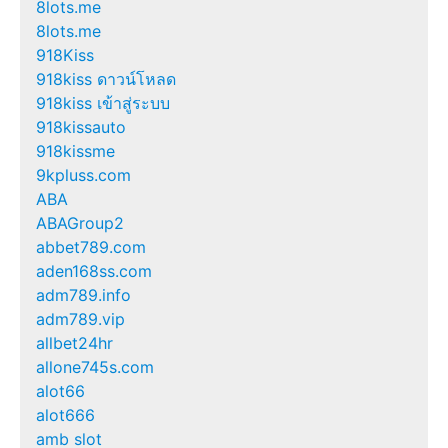
8lots.me
8lots.me
918Kiss
918kiss ดาวน์โหลด
918kiss เข้าสู่ระบบ
918kissauto
918kissme
9kpluss.com
ABA
ABAGroup2
abbet789.com
aden168ss.com
adm789.info
adm789.vip
allbet24hr
allone745s.com
alot66
alot666
amb slot