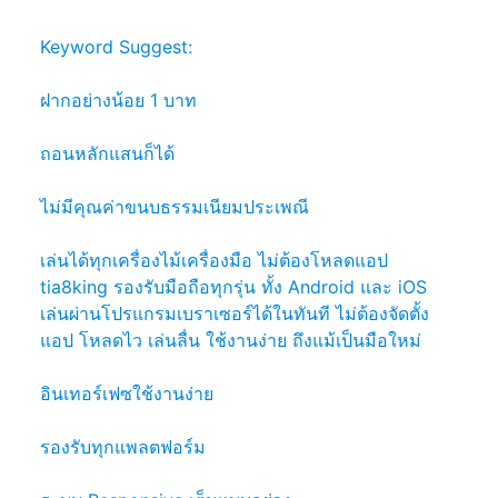
Keyword Suggest:
ฝากอย่างน้อย 1 บาท
ถอนหลักแสนก็ได้
ไม่มีคุณค่าขนบธรรมเนียมประเพณี
เล่นได้ทุกเครื่องไม้เครื่องมือ ไม่ต้องโหลดแอป
tia8king รองรับมือถือทุกรุ่น ทั้ง Android และ iOS
เล่นผ่านโปรแกรมเบราเซอร์ได้ในทันที ไม่ต้องจัดตั้ง
แอป โหลดไว เล่นลื่น ใช้งานง่าย ถึงแม้เป็นมือใหม่
อินเทอร์เฟซใช้งานง่าย
รองรับทุกแพลตฟอร์ม