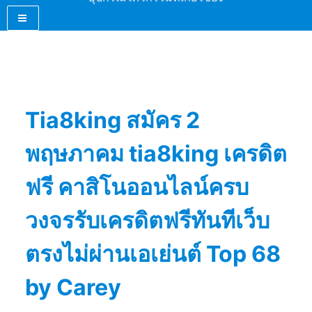
Tia8king สมัคร 2
พฤษภาคม tia8king เครดิต
ฟรี คาสิโนออนไลน์ครบ
วงจรรับเครดิตฟรีทันทีเว็บ
ตรงไม่ผ่านเอเย่นต์ Top 68
by Carey