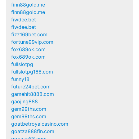
finn88gold.me
finn88gold.me
fiwdee.bet
fiwdee.bet
fizz169bet.com
fortune99vip.com
fox689ok.com
fox689ok.com
fullslotpg
fullslotpg168.com
funny18
future24bet.com
gamehit8888.com
gaojing888
gem99ths.com
gem99ths.com
goatbetroyalcasino.com
goatza888fin.com
gobaza88.com