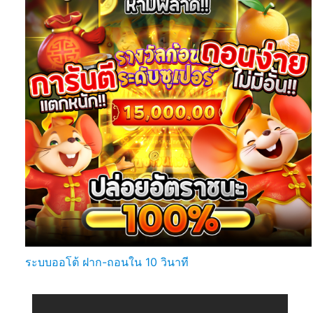
ระบบออโต้ ฝาก-ถอนใน 10 วินาที