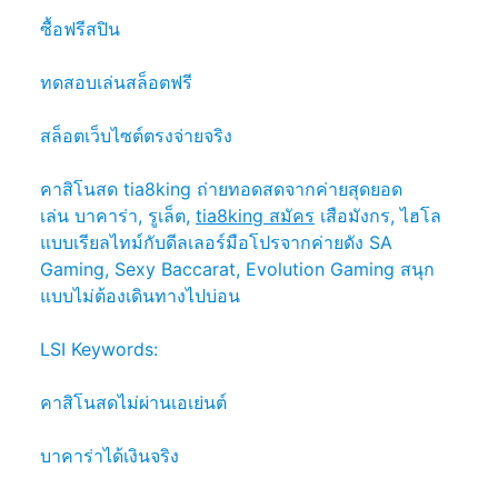
ซื้อฟรีสปิน
ทดสอบเล่นสล็อตฟรี
สล็อตเว็บไซต์ตรงจ่ายจริง
คาสิโนสด tia8king ถ่ายทอดสดจากค่ายสุดยอด
เล่น บาคาร่า, รูเล็ต,
tia8king สมัคร
เสือมังกร, ไฮโล
แบบเรียลไทม์กับดีลเลอร์มือโปรจากค่ายดัง SA
Gaming, Sexy Baccarat, Evolution Gaming สนุก
แบบไม่ต้องเดินทางไปบ่อน
LSI Keywords:
คาสิโนสดไม่ผ่านเอเย่นต์
บาคาร่าได้เงินจริง