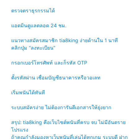
ตรวจตราธุรกรรมได้
แอดมินดูแลตลอด 24 ชม.
แนวทางสมัครสมาชิก tia8king ง่ายด้านใน 1 นาที
คลิกปุ่ม “ลงทะเบียน”
กรอกเบอร์โทรศัพท์ และก็รหัส OTP
ตั้งรหัสผ่าน เชื่อมบัญชีธนาคารหรือวอเลท
เริ่มพนันได้ทันที
ระบบสมัครง่าย ไม่ต้องการันตีเอกสารให้ยุ่งยาก
สรุป: tia8king คือเว็บไซต์พนันที่ครบ จบ ไม่มีอันตราย
โปรแรง
ถ้าคุณกำลังมองหาเว็บพนันที่เล่นได้ทุกเกม ระบบดี ฝาก