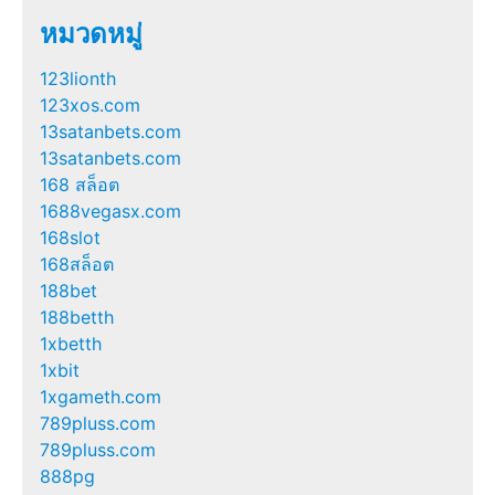
หมวดหมู่
123lionth
123xos.com
13satanbets.com
13satanbets.com
168 สล็อต
1688vegasx.com
168slot
168สล็อต
188bet
188betth
1xbetth
1xbit
1xgameth.com
789pluss.com
789pluss.com
888pg