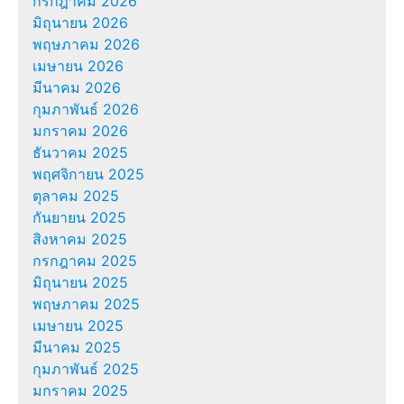
กรกฎาคม 2026
มิถุนายน 2026
พฤษภาคม 2026
เมษายน 2026
มีนาคม 2026
กุมภาพันธ์ 2026
มกราคม 2026
ธันวาคม 2025
พฤศจิกายน 2025
ตุลาคม 2025
กันยายน 2025
สิงหาคม 2025
กรกฎาคม 2025
มิถุนายน 2025
พฤษภาคม 2025
เมษายน 2025
มีนาคม 2025
กุมภาพันธ์ 2025
มกราคม 2025