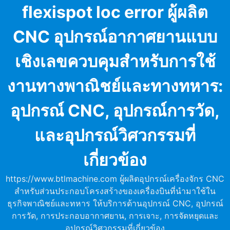
Skip
flexispot loc error ผู้ผลิต
to
content
CNC อุปกรณ์อากาศยานแบบ
เชิงเลขควบคุมสำหรับการใช้
งานทางพาณิชย์และทางทหาร:
อุปกรณ์ CNC, อุปกรณ์การวัด,
และอุปกรณ์วิศวกรรมที่
เกี่ยวข้อง
https://www.btlmachine.com ผู้ผลิตอุปกรณ์เครื่องจักร CNC
สำหรับส่วนประกอบโครงสร้างของเครื่องบินที่นำมาใช้ใน
ธุรกิจพาณิชย์และทหาร ให้บริการด้านอุปกรณ์ CNC, อุปกรณ์
การวัด, การประกอบอากาศยาน, การเจาะ, การจัดหยุดและ
อุปกรณ์วิศวกรรมที่เกี่ยวข้อง