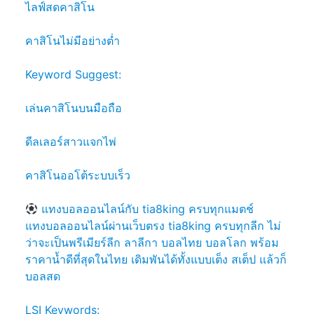
ไลฟ์สดคาสิโน
คาสิโนไม่มีอย่างต่ำ
Keyword Suggest:
เล่นคาสิโนบนมือถือ
ดีลเลอร์สาวแจกไพ่
คาสิโนออโต้ระบบเร็ว
แทงบอลออนไลน์กับ tia8king ครบทุกแมตช์
แทงบอลออนไลน์ผ่านเว็บตรง tia8king ครบทุกลีก ไม่
ว่าจะเป็นพรีเมียร์ลีก ลาลีกา บอลไทย บอลโลก พร้อม
ราคาน้ำดีที่สุดในไทย เดิมพันได้ทั้งแบบเต็ง สเต็ป แล้วก็
บอลสด
LSI Keywords: