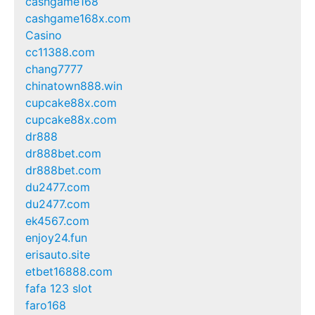
cashgame168
cashgame168x.com
Casino
cc11388.com
chang7777
chinatown888.win
cupcake88x.com
cupcake88x.com
dr888
dr888bet.com
dr888bet.com
du2477.com
du2477.com
ek4567.com
enjoy24.fun
erisauto.site
etbet16888.com
fafa 123 slot
faro168