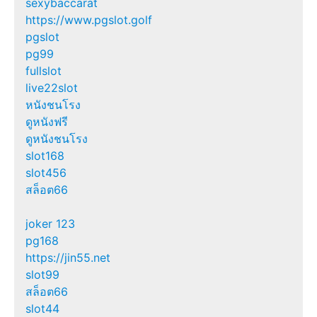
sexybaccarat
https://www.pgslot.golf
pgslot
pg99
fullslot
live22slot
หนังชนโรง
ดูหนังฟรี
ดูหนังชนโรง
slot168
slot456
สล็อต66
joker 123
pg168
https://jin55.net
slot99
สล็อต66
slot44