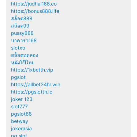
https://judhai168.co
https://bonus888.life
สล็อต888
สล็อต99
pussy888
บาคาร่า168
slotxo
สล็อตทดลอง
หนังโป๊ไทย
https://1xbetth.vip
pgslot
https://allbet24hr.win
https://pgslotth.io
joker 123
slot777
pgslot88
betway
jokerasia
pg slot