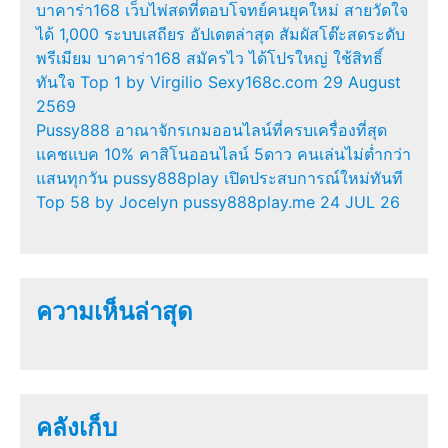
บาคาร่า168 เว็บไพ่สดที่ตอบโจทย์คนยุคใหม่ สายวัดใจ
ได้ 1,000 ระบบเสถียร อัปเดตล่าสุด สัมผัสโต๊ะสดระดับ
พรีเมียม บาคาร่า168 สมัครไว ได้โปรใหญ่ ใช้สิทธิ์
ทันใจ Top 1 by Virgilio Sexy168c.com 29 August
2569
Pussy888 อาณาจักรเกมออนไลน์ที่ครบเครื่องที่สุด
แคชแบค 10% คาสิโนออนไลน์ 5ดาว คนเล่นไม่ต่ำกว่า
แสนทุกวัน pussy888play เปิดประสบการณ์ใหม่ทันที
Top 58 by Jocelyn pussy888play.me 24 JUL 26
ความเห็นล่าสุด
คลังเก็บ