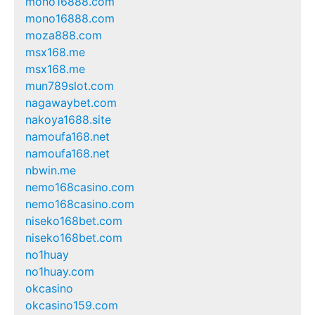
mono16888.com
mono16888.com
moza888.com
msx168.me
msx168.me
mun789slot.com
nagawaybet.com
nakoya1688.site
namoufa168.net
namoufa168.net
nbwin.me
nemo168casino.com
nemo168casino.com
niseko168bet.com
niseko168bet.com
no1huay
no1huay.com
okcasino
okcasino159.com