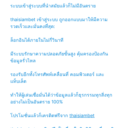
ระบบเข้าสู่ระบบที่นำสมัยแล้วก็ไม่มีอันตราย
thaisiambet เข้าสู่ระบบ ถูกออกแบบมาให้มีความ
รวดเร็วและมั่นคงที่สุด:
ล็อกอินได้ภายในไม่กี่วินาที
มีระบบรักษาความปลอดภัยขั้นสูง คุ้มครองป้องกัน
ข้อมูลรั่วไหล
รองรับอีกทั้งโทรศัพท์เคลื่อนที่ คอมพิวเตอร์ และ
แท็บเล็ต
ทำให้ผู้เล่นเชื่อมั่นได้ว่าข้อมูลแล้วก็ธุรกรรมทุกสิ่งทุก
อย่างไม่เป็นอันตราย 100%
โปรโมชั่นแล้วก็เครดิตฟรีจาก
thaisiambet