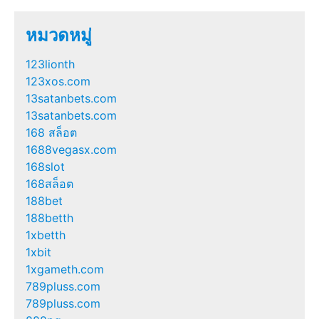
หมวดหมู่
123lionth
123xos.com
13satanbets.com
13satanbets.com
168 สล็อต
1688vegasx.com
168slot
168สล็อต
188bet
188betth
1xbetth
1xbit
1xgameth.com
789pluss.com
789pluss.com