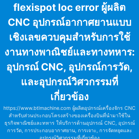
Skip
flexispot loc error ผู้ผลิต
to
content
CNC อุปกรณ์อากาศยานแบบ
เชิงเลขควบคุมสำหรับการใช้
งานทางพาณิชย์และทางทหาร:
อุปกรณ์ CNC, อุปกรณ์การวัด,
และอุปกรณ์วิศวกรรมที่
เกี่ยวข้อง
https://www.btlmachine.com ผู้ผลิตอุปกรณ์เครื่องจักร CNC
สำหรับส่วนประกอบโครงสร้างของเครื่องบินที่นำมาใช้ใน
ธุรกิจพาณิชย์และทหาร ให้บริการด้านอุปกรณ์ CNC, อุปกรณ์
การวัด, การประกอบอากาศยาน, การเจาะ, การจัดหยุดและ
อุปกรณ์วิศวกรรมที่เกี่ยวข้อง