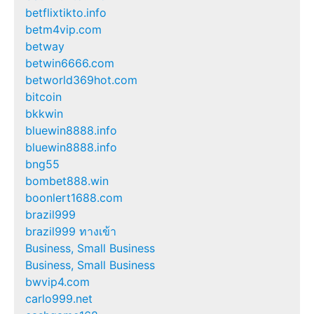
betflixtikto.info
betm4vip.com
betway
betwin6666.com
betworld369hot.com
bitcoin
bkkwin
bluewin8888.info
bluewin8888.info
bng55
bombet888.win
boonlert1688.com
brazil999
brazil999 ทางเข้า
Business, Small Business
Business, Small Business
bwvip4.com
carlo999.net