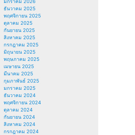
มกราคม 2026
ธันวาคม 2025
พฤศจิกายน 2025
ตุลาคม 2025
กันยายน 2025
สิงหาคม 2025
กรกฎาคม 2025
มิถุนายน 2025
พฤษภาคม 2025
เมษายน 2025
มีนาคม 2025
กุมภาพันธ์ 2025
มกราคม 2025
ธันวาคม 2024
พฤศจิกายน 2024
ตุลาคม 2024
กันยายน 2024
สิงหาคม 2024
กรกฎาคม 2024