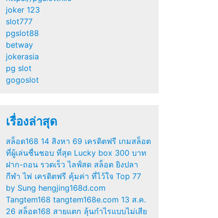
joker 123
slot777
pgslot88
betway
jokerasia
pg slot
gogoslot
เรื่องล่าสุด
สล็อต168 14 สิงหา 69 เครดิตฟรี เกมสล็อต
ที่ผู้เล่นชื่นชอบ ที่สุด Lucky box 300 บาท
ฝาก-ถอน รวดเร็ว ไลฟ์สด สล็อต ยิงปลา
กีฬา ไพ่ เครดิตฟรี คุ้มค่า ที่ไว้ใจ Top 77
by Sung hengjing168d.com
Tangtem168 tangtem168e.com 13 ส.ค.
26 สล็อต168 สายแตก ลุ้นกำไรแบบไม่เสีย