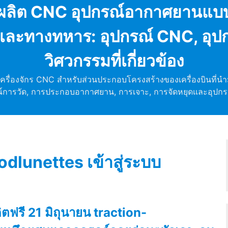
ผู้ผลิต CNC อุปกรณ์อากาศยานแ
ละทางทหาร: อุปกรณ์ CNC, อุปก
วิศวกรรมที่เกี่ยวข้อง
เครื่องจักร CNC สำหรับส่วนประกอบโครงสร้างของเครื่องบินที่น
์การวัด, การประกอบอากาศยาน, การเจาะ, การจัดหยุดและอุปกรณ์ว
odlunettes เข้าสู่ระบบ
ตฟรี 21 มิถุนายน traction-