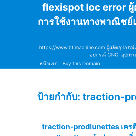
Skip
flexispot loc error 
to
content
การใช้งานทางพาณิชย์แ
https://www.btlmachine.com ผู้ผลิตอุปกรณ์
อุปกรณ์ CNC, อุปกรณ
หน้าแรก
Buy this Domain
ป้ายกำกับ:
traction-pr
traction-prodlunettes เครดิ