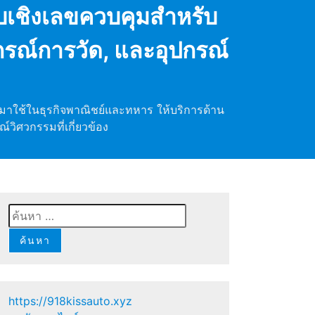
บบเชิงเลขควบคุมสำหรับ
รณ์การวัด, และอุปกรณ์
ำมาใช้ในธุรกิจพาณิชย์และทหาร ให้บริการด้าน
ิศวกรรมที่เกี่ยวข้อง
ค้นหา
สำหรับ:
https://918kissauto.xyz