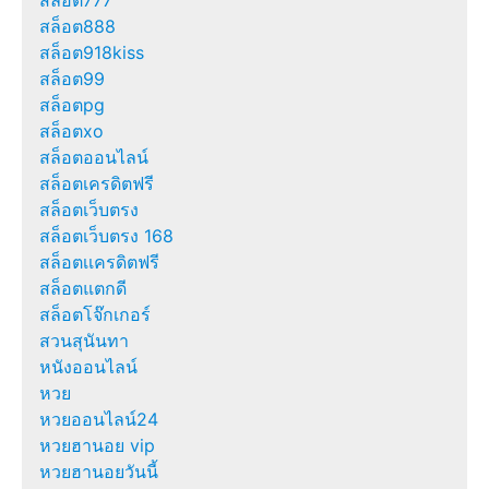
สล็อต888
สล็อต918kiss
สล็อต99
สล็อตpg
สล็อตxo
สล็อตออนไลน์
สล็อตเครดิตฟรี
สล็อตเว็บตรง
สล็อตเว็บตรง 168
สล็อตเเครดิตฟรี
สล็อตแตกดี
สล็อตโจ๊กเกอร์
สวนสุนันทา
หนังออนไลน์
หวย
หวยออนไลน์24
หวยฮานอย vip
หวยฮานอยวันนี้