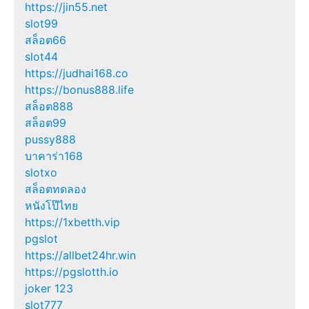
https://jin55.net
slot99
สล็อต66
slot44
https://judhai168.co
https://bonus888.life
สล็อต888
สล็อต99
pussy888
บาคาร่า168
slotxo
สล็อตทดลอง
หนังโป๊ไทย
https://1xbetth.vip
pgslot
https://allbet24hr.win
https://pgslotth.io
joker 123
slot777