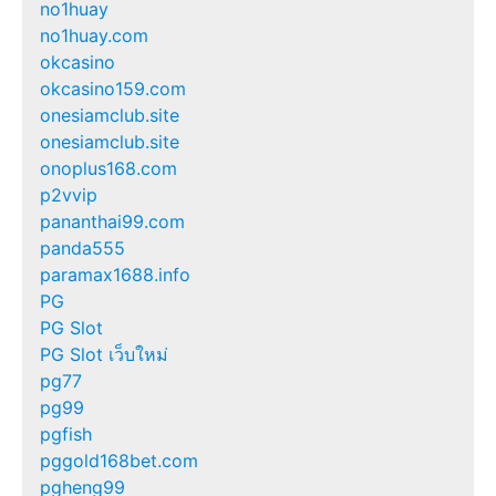
no1huay
no1huay.com
okcasino
okcasino159.com
onesiamclub.site
onesiamclub.site
onoplus168.com
p2vvip
pananthai99.com
panda555
paramax1688.info
PG
PG Slot
PG Slot เว็บใหม่
pg77
pg99
pgfish
pggold168bet.com
pgheng99