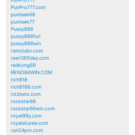
PunPro777.com
puntaek66
puntaek77
Pussy888
pussy888fun
pussy888win
ramclubx.com
rasri365day.com
redkong89
RENO88WIN.COM
rich818
rich8188.com
rizzbetx.com
rockstar66
rockstar66win.com
royal99y.com
royaleluxee.com
run24pro.com