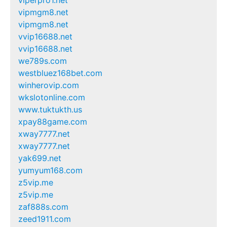
vipmgm8.net
vipmgm8.net
vvip16688.net
vvip16688.net
we789s.com
westbluez168bet.com
winherovip.com
wkslotonline.com
www.tuktukth.us
xpay88game.com
xway7777.net
xway7777.net
yak699.net
yumyum168.com
z5vip.me
z5vip.me
zaf888s.com
zeed1911.com