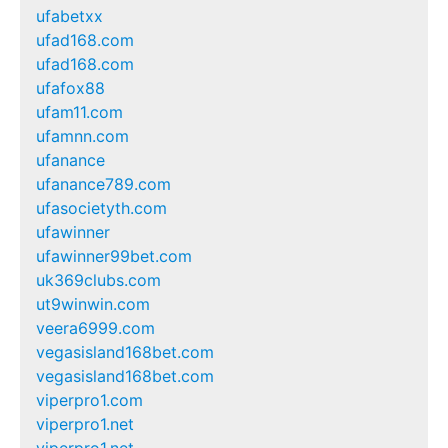
ufabetxx
ufad168.com
ufad168.com
ufafox88
ufam11.com
ufamnn.com
ufanance
ufanance789.com
ufasocietyth.com
ufawinner
ufawinner99bet.com
uk369clubs.com
ut9winwin.com
veera6999.com
vegasisland168bet.com
vegasisland168bet.com
viperpro1.com
viperpro1.net
viperpro1.net