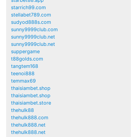
starrich99.com
stellabet789.com
sudyod888s.com
sunny9999club.com
sunny9999club.net
sunny9999club.net
suppergame
t88golds.com
tangtem168
teenoi888
temmax69
thaisiambet.shop
thaisiambet.shop
thaisiambet.store
thehulk88
thehulk888.com
thehulk888.net
thehulk888.net