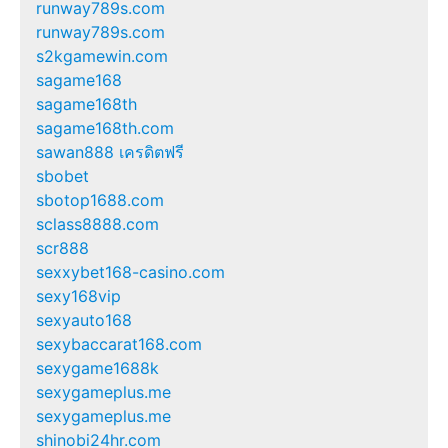
runway789s.com
runway789s.com
s2kgamewin.com
sagame168
sagame168th
sagame168th.com
sawan888 เครดิตฟรี
sbobet
sbotop1688.com
sclass8888.com
scr888
sexxybet168-casino.com
sexy168vip
sexyauto168
sexybaccarat168.com
sexygame1688k
sexygameplus.me
sexygameplus.me
shinobi24hr.com