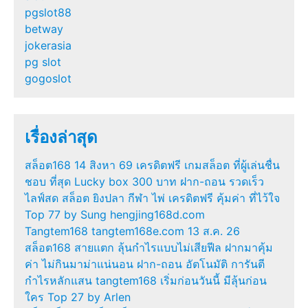
pgslot88
betway
jokerasia
pg slot
gogoslot
เรื่องล่าสุด
สล็อต168 14 สิงหา 69 เครดิตฟรี เกมสล็อต ที่ผู้เล่นชื่น
ชอบ ที่สุด Lucky box 300 บาท ฝาก-ถอน รวดเร็ว
ไลฟ์สด สล็อต ยิงปลา กีฬา ไพ่ เครดิตฟรี คุ้มค่า ที่ไว้ใจ
Top 77 by Sung hengjing168d.com
Tangtem168 tangtem168e.com 13 ส.ค. 26
สล็อต168 สายแตก ลุ้นกำไรแบบไม่เสียฟีล ฝากมาคุ้ม
ค่า ไม่กินมาม่าแน่นอน ฝาก-ถอน อัตโนมัติ การันตี
กำไรหลักแสน tangtem168 เริ่มก่อนวันนี้ มีลุ้นก่อน
ใคร Top 27 by Arlen