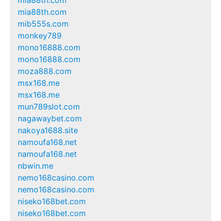
mia88th.com
mib555s.com
monkey789
mono16888.com
mono16888.com
moza888.com
msx168.me
msx168.me
mun789slot.com
nagawaybet.com
nakoya1688.site
namoufa168.net
namoufa168.net
nbwin.me
nemo168casino.com
nemo168casino.com
niseko168bet.com
niseko168bet.com