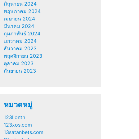
มิถุนายน 2024
พฤษภาคม 2024
เมษายน 2024
มีนาคม 2024
กุมภาพันธ์ 2024
มกราคม 2024
ธันวาคม 2023
พฤศจิกายน 2023
ตุลาคม 2023
กันยายน 2023
หมวดหมู่
123lionth
123xos.com
13satanbets.com