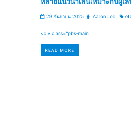
หลายแนวน่าเล่นเหมาะกับผู้เล
29 กันยายน 2025
Aaron Lee
et
<div class="pbs-main
READ MORE