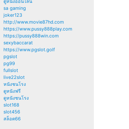
ดูหนังออนไลน์
sa gaming
joker123
http://www.movie87hd.com
https://www.pussy888play.com
https://pussy888win.com
sexybaccarat
https://www.pgslot.golf
pgslot
pg99
fullslot
live22slot
หนังชนโรง
ดูหนังฟรี
ดูหนังชนโรง
slot168
slot456
สล็อต66