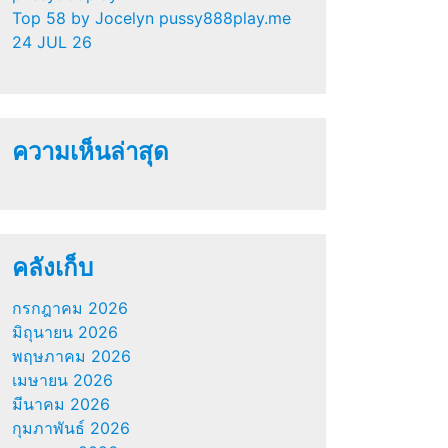
Top 58 by Jocelyn pussy888play.me
24 JUL 26
ความเห็นล่าสุด
คลังเก็บ
กรกฎาคม 2026
มิถุนายน 2026
พฤษภาคม 2026
เมษายน 2026
มีนาคม 2026
กุมภาพันธ์ 2026