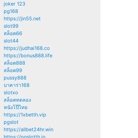
joker 123
pg168
https://jin55.net
slot99
สล็อต66
slot44
https://judhai168.co
https://bonus888.life
สล็อต888
สล็อต99
pussy888
บาคาร่า168
slotxo
สล็อตทดลอง
หนังโป๊ไทย
https://1xbetth.vip
pgslot
https://allbet24hr.win
https://pgslotth.io