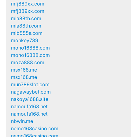
mfj889xx.com
mfj889xx.com
mia88th.com
mia88th.com
mib555s.com
monkey789
mono16888.com
mono16888.com
moza888.com
msx168.me
msx168.me
mun789slot.com
nagawaybet.com
nakoya1688.site
namoufa168.net
namoufa168.net
nbwin.me
nemo168casino.com
nemo168casino.com