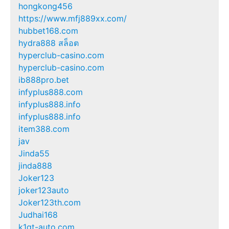
hongkong456
https://www.mfj889xx.com/
hubbet168.com
hydra888 สล็อต
hyperclub-casino.com
hyperclub-casino.com
ib888pro.bet
infyplus888.com
infyplus888.info
infyplus888.info
item388.com
jav
Jinda55
jinda888
Joker123
joker123auto
Joker123th.com
Judhai168
k1gt-auto.com