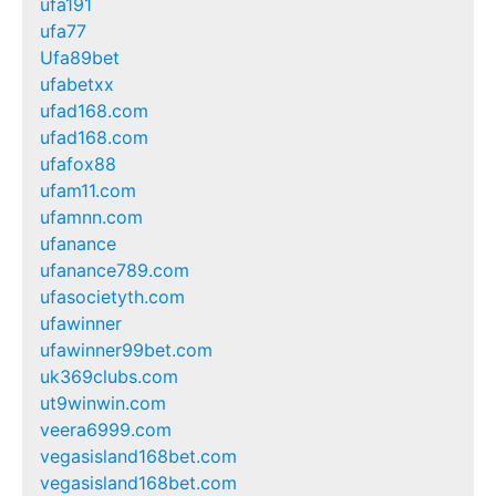
ufa191
ufa77
Ufa89bet
ufabetxx
ufad168.com
ufad168.com
ufafox88
ufam11.com
ufamnn.com
ufanance
ufanance789.com
ufasocietyth.com
ufawinner
ufawinner99bet.com
uk369clubs.com
ut9winwin.com
veera6999.com
vegasisland168bet.com
vegasisland168bet.com