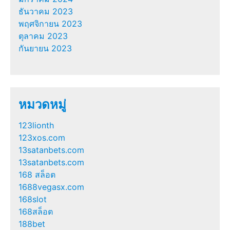
ธันวาคม 2023
พฤศจิกายน 2023
ตุลาคม 2023
กันยายน 2023
หมวดหมู่
123lionth
123xos.com
13satanbets.com
13satanbets.com
168 สล็อต
1688vegasx.com
168slot
168สล็อต
188bet