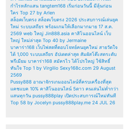
กำไรหลักแสน tangtem168 เริ่มก่อนวันนี้ มีลุ้นก่อน
ใคร Top 27 by Arlen
สล็อตเว็บตรง สล็อตเว็บตรง 2026 ประสบการณ์เล่นยุค
ใหม่ ระบบเสถียร พร้อมเกมให้เลือกมากมาย 17 ส.ค.
2569 web ใหญ่ Jin888.asia คาสิโนออนไลน์ เว็บ
ใหญ่ ใหม่ล่าสุด Top 40 by Jermaine
บาคาร่า168 เว็บไพ่สดที่ตอบโจทย์คนยุคใหม่ สายวัดใจ
ได้ 1,000 ระบบเสถียร อัปเดตล่าสุด สัมผัสโต๊ะสดระดับ
พรีเมียม บาคาร่า168 สมัครไว ได้โปรใหญ่ ใช้สิทธิ์
ทันใจ Top 1 by Virgilio Sexy168c.com 29 August
2569
Pussy888 อาณาจักรเกมออนไลน์ที่ครบเครื่องที่สุด
แคชแบค 10% คาสิโนออนไลน์ 5ดาว คนเล่นไม่ต่ำกว่า
แสนทุกวัน pussy888play เปิดประสบการณ์ใหม่ทันที
Top 58 by Jocelyn pussy888play.me 24 JUL 26