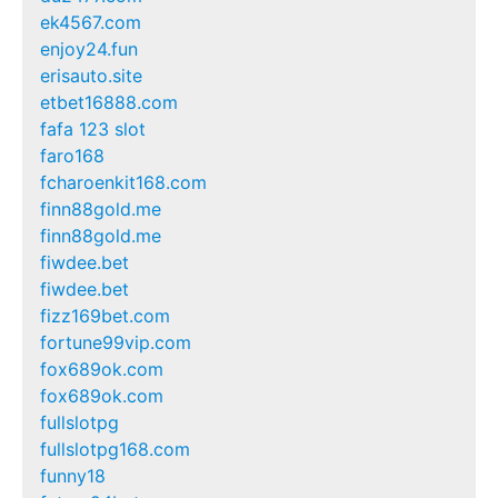
ek4567.com
enjoy24.fun
erisauto.site
etbet16888.com
fafa 123 slot
faro168
fcharoenkit168.com
finn88gold.me
finn88gold.me
fiwdee.bet
fiwdee.bet
fizz169bet.com
fortune99vip.com
fox689ok.com
fox689ok.com
fullslotpg
fullslotpg168.com
funny18