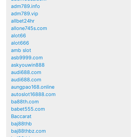
adm789.info
adm789.vip
allbet24hr
allone745s.com
alot66
alot666
amb slot
asb9999.com
askyouwin888
audi688.com
audi688.com
aungpao168.online
autoslot16888.com
ba88th.com
babet555.com
Baccarat
baj88thb
baj88thbz.com