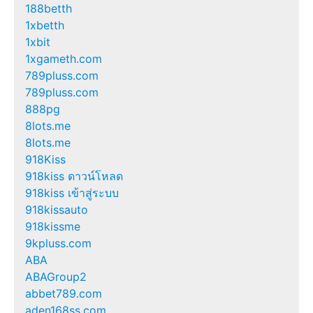
188betth
1xbetth
1xbit
1xgameth.com
789pluss.com
789pluss.com
888pg
8lots.me
8lots.me
918Kiss
918kiss ดาวน์โหลด
918kiss เข้าสู่ระบบ
918kissauto
918kissme
9kpluss.com
ABA
ABAGroup2
abbet789.com
aden168ss.com