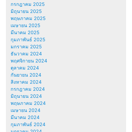
กรกฎาคม 2025
มิถุนายน 2025
พฤษภาคม 2025
เมษายน 2025
มีนาคม 2025
กุมภาพันธ์ 2025
มกราคม 2025
ธันวาคม 2024
พฤศจิกายน 2024
ตุลาคม 2024
กันยายน 2024
สิงหาคม 2024
กรกฎาคม 2024
มิถุนายน 2024
พฤษภาคม 2024
เมษายน 2024
มีนาคม 2024
กุมภาพันธ์ 2024
มกราคม 2024