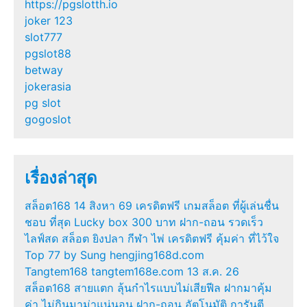
https://pgslotth.io
joker 123
slot777
pgslot88
betway
jokerasia
pg slot
gogoslot
เรื่องล่าสุด
สล็อต168 14 สิงหา 69 เครดิตฟรี เกมสล็อต ที่ผู้เล่นชื่น
ชอบ ที่สุด Lucky box 300 บาท ฝาก-ถอน รวดเร็ว
ไลฟ์สด สล็อต ยิงปลา กีฬา ไพ่ เครดิตฟรี คุ้มค่า ที่ไว้ใจ
Top 77 by Sung hengjing168d.com
Tangtem168 tangtem168e.com 13 ส.ค. 26
สล็อต168 สายแตก ลุ้นกำไรแบบไม่เสียฟีล ฝากมาคุ้ม
ค่า ไม่กินมาม่าแน่นอน ฝาก-ถอน อัตโนมัติ การันตี