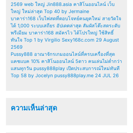
2569 web ใหญ่ Jin888.asia คาสิโนออนไลน์ เว็บ
ใหญ่ ใหม่ล่าสุด Top 40 by Jermaine
บาคาร่า168 เว็บไพ่สดที่ตอบโจทย์คนยุคใหม่ สายวัดใจ
ได้ 1,000 ระบบเสถียร อัปเดตล่าสุด สัมผัสโต๊ะสดระดับ
พรีเมียม บาคาร่า168 สมัครไว ได้โปรใหญ่ ใช้สิทธิ์
ทันใจ Top 1 by Virgilio Sexy168c.com 29 August
2569
Pussy888 อาณาจักรเกมออนไลน์ที่ครบเครื่องที่สุด
แคชแบค 10% คาสิโนออนไลน์ 5ดาว คนเล่นไม่ต่ำกว่า
แสนทุกวัน pussy888play เปิดประสบการณ์ใหม่ทันที
Top 58 by Jocelyn pussy888play.me 24 JUL 26
ความเห็นล่าสุด