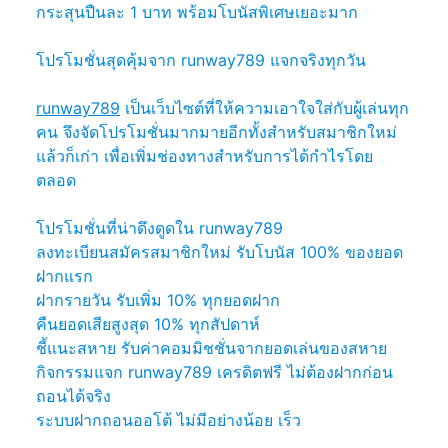
กระสุนปืนละ 1 บาท พร้อมโบนัสพิเศษเยอะมาก
โปรโมชั่นสุดคุ้มจาก runway789 แจกจริงทุกวัน
runway789
เป็นเว็บไซต์ที่ให้ความเอาใจใส่กับผู้เล่นทุก
คน จึงจัดโปรโมชั่นมากมายอีกทั้งสำหรับสมาชิกใหม่
แล้วก็เก่า เพื่อเพิ่มช่องทางสำหรับการได้กำไรโดย
ตลอด
โปรโมชั่นที่น่าดึงดูดใน runway789
ลงทะเบียนสมัครสมาชิกใหม่ รับโบนัส 100% ของยอด
ฝากแรก
ฝากรายวัน รับเพิ่ม 10% ทุกยอดฝาก
คืนยอดเสียสูงสุด 10% ทุกสัปดาห์
ชี้แนะสหาย รับค่าคอมมิชชั่นจากยอดเล่นของสหาย
กิจกรรมแจก runway789 เครดิตฟรี ไม่ต้องฝากก่อน
ถอนได้จริง
ระบบฝากถอนออโต้ ไม่มีอย่างน้อย เร็ว