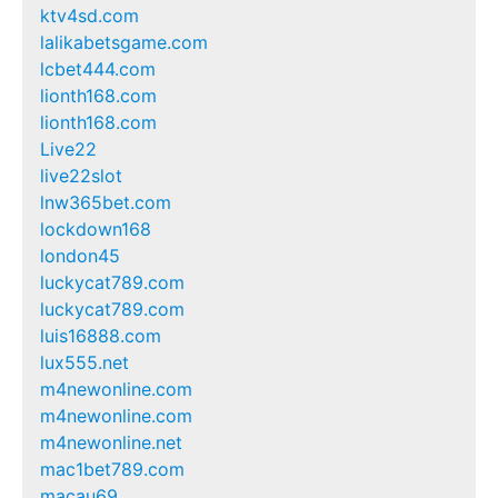
ktv4sd.com
lalikabetsgame.com
lcbet444.com
lionth168.com
lionth168.com
Live22
live22slot
lnw365bet.com
lockdown168
london45
luckycat789.com
luckycat789.com
luis16888.com
lux555.net
m4newonline.com
m4newonline.com
m4newonline.net
mac1bet789.com
macau69