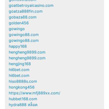
goatbetroyalcasino.com
goatza888fin.com
gobaza88.com
golden456
gowingo
gowingo88.com
gowingo88.com
happy168
hengheng9899.com
hengheng9899.com
hengjing168
hi6bet.com
hi6bet.com
hiso8888s.com
hongkong456
https://www.mfj889xx.com/
hubbet168.com
hydra888 สล็อต