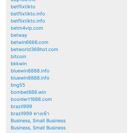
betflixtikto
betflixtikto.info
betflixtikto.info
betm4vip.com
betway
betwin6666.com
betworld369hot.com
bitcoin
bkkwin
bluewin8888.info
bluewin8888.info
bng55
bombet888.win
boonlert1688.com
brazil999
brazil999 ทางเข้า
Business, Small Business
Business, Small Business