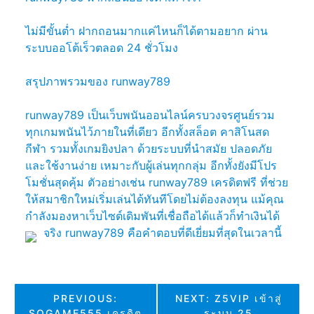
ไม่มีขั้นต่ำ ฝากถอนมากแค่ไหนก็ได้ตามอยาก ผ่าน
ระบบออโต้เร็วตลอด 24 ชั่วโมง
สรุปภาพรวมของ runway789
runway789 เป็นเว็บพนันออนไลน์ครบวงจรศูนย์รวม
ทุกเกมพนันไว้ภายในที่เดียว อีกทั้งสล็อต คาสิโนสด
กีฬา รวมทั้งเกมยิงปลา ด้วยระบบที่นำสมัย ปลอดภัย
และใช้งานง่าย เหมาะกับผู้เล่นทุกกลุ่ม อีกทั้งยังมีโปร
โมชั่นสุดคุ้ม ตัวอย่างเช่น runway789 เครดิตฟรี ที่ช่วย
ให้สมาชิกใหม่เริ่มเล่นได้ทันทีโดยไม่ต้องลงทุน แม้คุณ
กำลังมองหาเว็บไซต์เดิมพันที่เชื่อถือได้แล้วก็ทำเงินได้
จริง runway789 คือคำตอบที่ดีเยี่ยมที่สุดในเวลานี้
แนะแนว
PREVIOUS:
NEXT:
Z5VIP เข้าสู่
SQGAME555 เครดิต
ระบบ 25