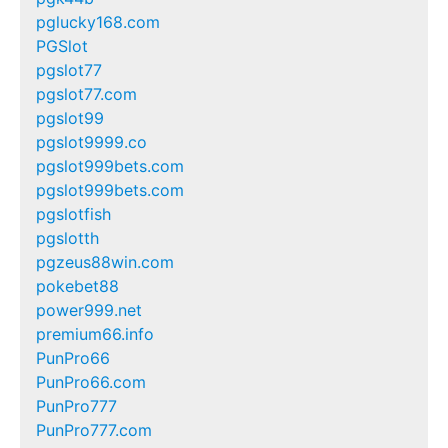
pglucky168.com
PGSlot
pgslot77
pgslot77.com
pgslot99
pgslot9999.co
pgslot999bets.com
pgslot999bets.com
pgslotfish
pgslotth
pgzeus88win.com
pokebet88
power999.net
premium66.info
PunPro66
PunPro66.com
PunPro777
PunPro777.com