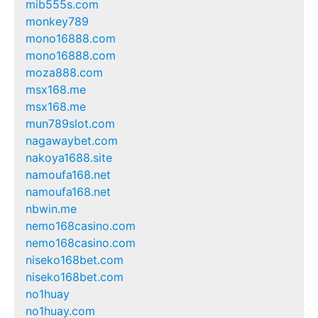
mib555s.com
monkey789
mono16888.com
mono16888.com
moza888.com
msx168.me
msx168.me
mun789slot.com
nagawaybet.com
nakoya1688.site
namoufa168.net
namoufa168.net
nbwin.me
nemo168casino.com
nemo168casino.com
niseko168bet.com
niseko168bet.com
no1huay
no1huay.com