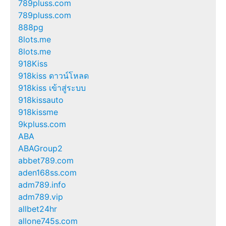
789pluss.com
789pluss.com
888pg
8lots.me
8lots.me
918Kiss
918kiss ดาวน์โหลด
918kiss เข้าสู่ระบบ
918kissauto
918kissme
9kpluss.com
ABA
ABAGroup2
abbet789.com
aden168ss.com
adm789.info
adm789.vip
allbet24hr
allone745s.com