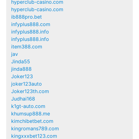
hyperclub-casino.com
hyperclub-casino.com
ib888pro.bet
infyplus888.com
infyplus888.info
infyplus888.info
item388.com
jav
Jinda55
jinda888
Joker123
joker123auto
Joker123th.com
Judhai168
k1gt-auto.com
khumsup888.me
kimchibetbet.com
kingromans789.com
kingxxxbet123.com