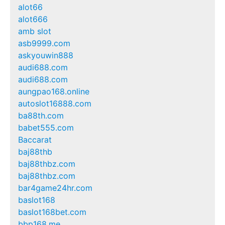
alot66
alot666
amb slot
asb9999.com
askyouwin888
audi688.com
audi688.com
aungpao168.online
autoslot16888.com
ba88th.com
babet555.com
Baccarat
baj88thb
baj88thbz.com
baj88thbz.com
bar4game24hr.com
baslot168
baslot168bet.com
bbp168.me