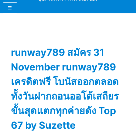
runway789 สมัคร 31
November runway789
เครดิตฟรี โบนัสออกตลอด
ทั้งวันฝากถอนออโต้เสถียร
ขั้นสุดแตกทุกค่ายดัง Top
67 by Suzette