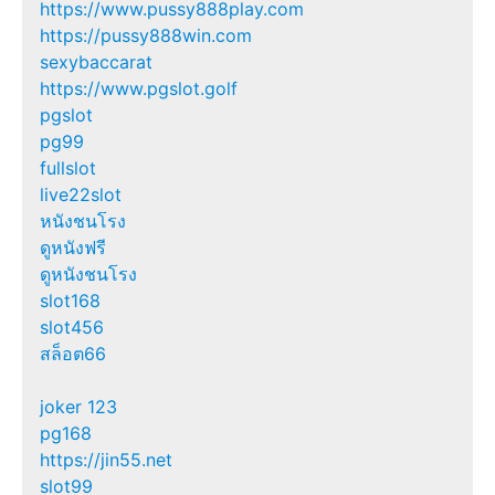
https://www.pussy888play.com
https://pussy888win.com
sexybaccarat
https://www.pgslot.golf
pgslot
pg99
fullslot
live22slot
หนังชนโรง
ดูหนังฟรี
ดูหนังชนโรง
slot168
slot456
สล็อต66
joker 123
pg168
https://jin55.net
slot99