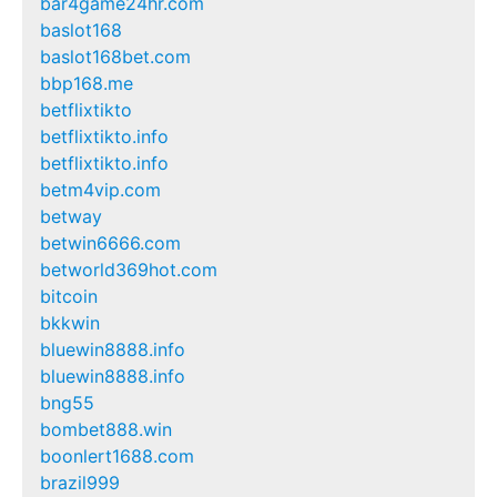
bar4game24hr.com
baslot168
baslot168bet.com
bbp168.me
betflixtikto
betflixtikto.info
betflixtikto.info
betm4vip.com
betway
betwin6666.com
betworld369hot.com
bitcoin
bkkwin
bluewin8888.info
bluewin8888.info
bng55
bombet888.win
boonlert1688.com
brazil999