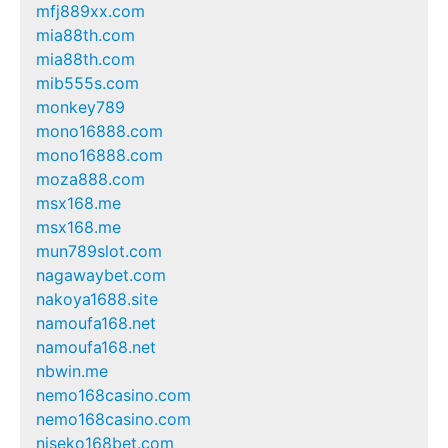
mfj889xx.com
mia88th.com
mia88th.com
mib555s.com
monkey789
mono16888.com
mono16888.com
moza888.com
msx168.me
msx168.me
mun789slot.com
nagawaybet.com
nakoya1688.site
namoufa168.net
namoufa168.net
nbwin.me
nemo168casino.com
nemo168casino.com
niseko168bet.com