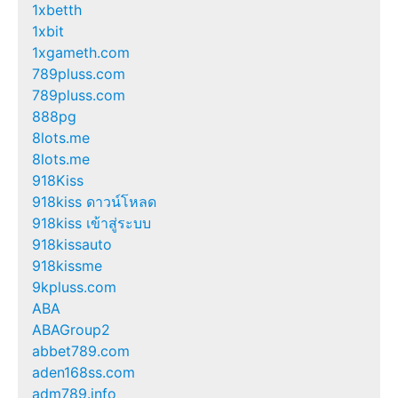
1xbetth
1xbit
1xgameth.com
789pluss.com
789pluss.com
888pg
8lots.me
8lots.me
918Kiss
918kiss ดาวน์โหลด
918kiss เข้าสู่ระบบ
918kissauto
918kissme
9kpluss.com
ABA
ABAGroup2
abbet789.com
aden168ss.com
adm789.info