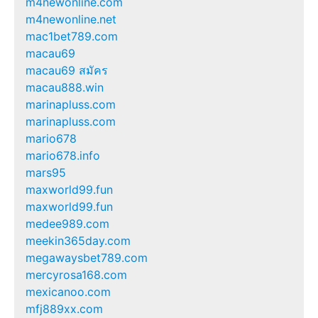
m4newonline.com
m4newonline.net
mac1bet789.com
macau69
macau69 สมัคร
macau888.win
marinapluss.com
marinapluss.com
mario678
mario678.info
mars95
maxworld99.fun
maxworld99.fun
medee989.com
meekin365day.com
megawaysbet789.com
mercyrosa168.com
mexicanoo.com
mfj889xx.com