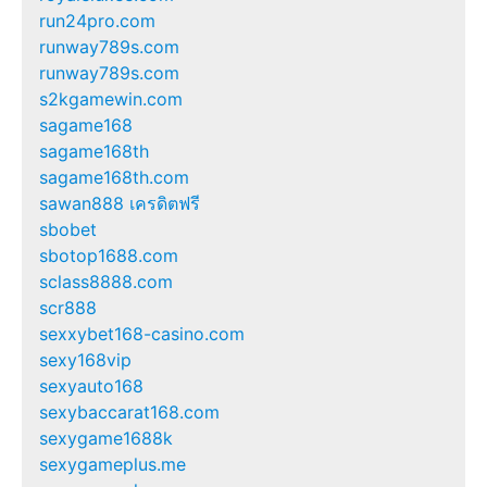
run24pro.com
runway789s.com
runway789s.com
s2kgamewin.com
sagame168
sagame168th
sagame168th.com
sawan888 เครดิตฟรี
sbobet
sbotop1688.com
sclass8888.com
scr888
sexxybet168-casino.com
sexy168vip
sexyauto168
sexybaccarat168.com
sexygame1688k
sexygameplus.me