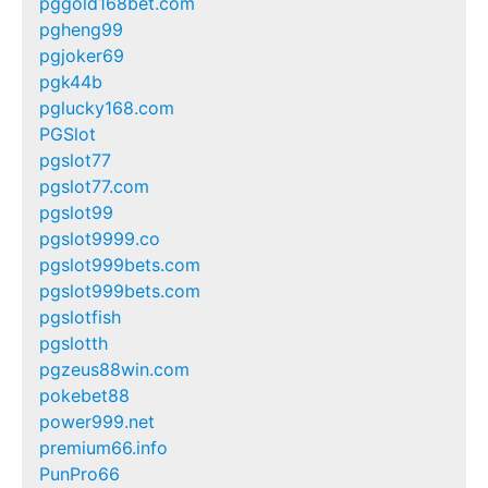
pggold168bet.com
pgheng99
pgjoker69
pgk44b
pglucky168.com
PGSlot
pgslot77
pgslot77.com
pgslot99
pgslot9999.co
pgslot999bets.com
pgslot999bets.com
pgslotfish
pgslotth
pgzeus88win.com
pokebet88
power999.net
premium66.info
PunPro66