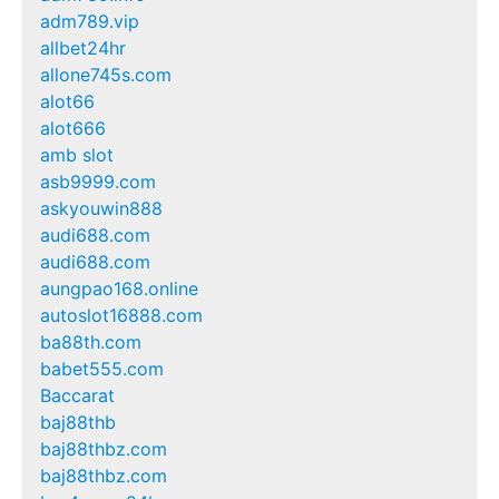
adm789.vip
allbet24hr
allone745s.com
alot66
alot666
amb slot
asb9999.com
askyouwin888
audi688.com
audi688.com
aungpao168.online
autoslot16888.com
ba88th.com
babet555.com
Baccarat
baj88thb
baj88thbz.com
baj88thbz.com