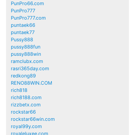
PunPro66.com
PunPro777
PunPro777.com
puntaek66
puntaek77
Pussy888
pussy888fun
pussy888win
ramclubx.com
rasri365day.com
redkong89
RENO88WIN.COM
rich818
rich8188.com
rizzbetx.com
rockstar66
rockstar66win.com
royal99y.com
royaleluxee.com