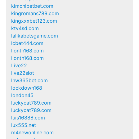
kimchibetbet.com
kingromans789.com
kingxxxbet123.com
ktv4sd.com
lalikabetsgame.com
lcbet444.com
lionth168.com
lionth168.com
Live22
live22slot
lnw365bet.com
lockdown168
london45
luckycat789.com
luckycat789.com
luis16888.com
lux555.net
m4newonline.com