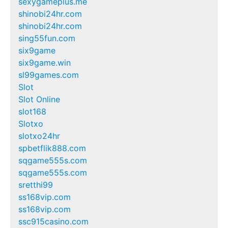
sexygameplus.me
shinobi24hr.com
shinobi24hr.com
sing55fun.com
six9game
six9game.win
sl99games.com
Slot
Slot Online
slot168
Slotxo
slotxo24hr
spbetflik888.com
sqgame555s.com
sqgame555s.com
sretthi99
ss168vip.com
ss168vip.com
ssc915casino.com