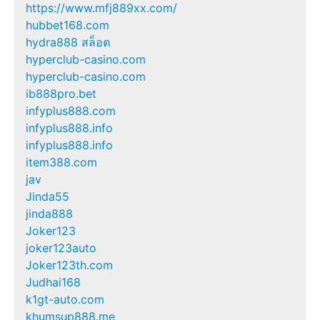
https://www.mfj889xx.com/
hubbet168.com
hydra888 สล็อต
hyperclub-casino.com
hyperclub-casino.com
ib888pro.bet
infyplus888.com
infyplus888.info
infyplus888.info
item388.com
jav
Jinda55
jinda888
Joker123
joker123auto
Joker123th.com
Judhai168
k1gt-auto.com
khumsup888.me