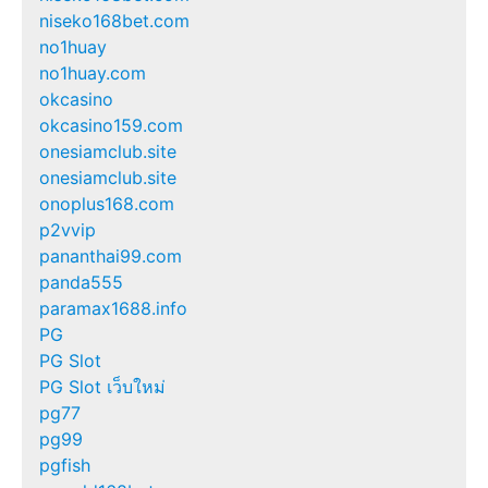
niseko168bet.com
no1huay
no1huay.com
okcasino
okcasino159.com
onesiamclub.site
onesiamclub.site
onoplus168.com
p2vvip
pananthai99.com
panda555
paramax1688.info
PG
PG Slot
PG Slot เว็บใหม่
pg77
pg99
pgfish