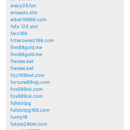
enjoy24.fun
erisauto.site
etbet16888.com
fafa 123 slot
faro168
fcharoenkit168.com
finn88gold.me
finn88gold.me
fiwdee.bet
fiwdee.bet
fizz169bet.com
fortune99vip.com
fox689ok.com
fox689ok.com
fullslotpg
fullslotpg168.com
funny18
future24bet.com