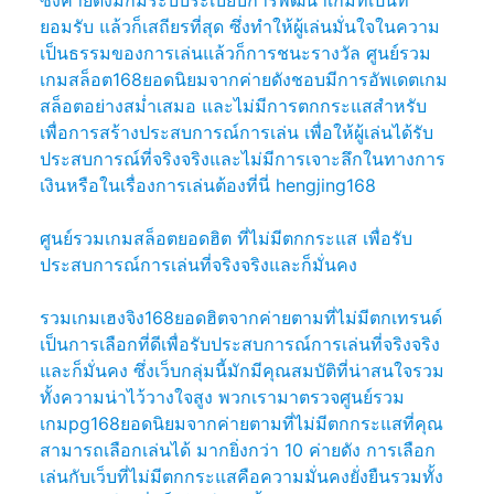
ยอมรับ แล้วก็เสถียรที่สุด ซึ่งทำให้ผู้เล่นมั่นใจในความ
เป็นธรรมของการเล่นแล้วก็การชนะรางวัล ศูนย์รวม
เกมสล็อต168ยอดนิยมจากค่ายดังชอบมีการอัพเดตเกม
สล็อตอย่างสม่ำเสมอ และไม่มีการตกกระแสสำหรับ
เพื่อการสร้างประสบการณ์การเล่น เพื่อให้ผู้เล่นได้รับ
ประสบการณ์ที่จริงจริงและไม่มีการเจาะลึกในทางการ
เงินหรือในเรื่องการเล่นต้องที่นี่ hengjing168
ศูนย์รวมเกมสล็อตยอดฮิต ที่ไม่มีตกกระแส เพื่อรับ
ประสบการณ์การเล่นที่จริงจริงและก็มั่นคง
รวมเกมเฮงจิง168ยอดฮิตจากค่ายตามที่ไม่มีตกเทรนด์
เป็นการเลือกที่ดีเพื่อรับประสบการณ์การเล่นที่จริงจริง
และก็มั่นคง ซึ่งเว็บกลุ่มนี้มักมีคุณสมบัติที่น่าสนใจรวม
ทั้งความน่าไว้วางใจสูง พวกเรามาตรวจศูนย์รวม
เกมpg168ยอดนิยมจากค่ายตามที่ไม่มีตกกระแสที่คุณ
สามารถเลือกเล่นได้ มากยิ่งกว่า 10 ค่ายดัง การเลือก
เล่นกับเว็บที่ไม่มีตกกระแสคือความมั่นคงยั่งยืนรวมทั้ง