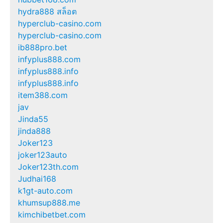
hydra888 สล็อต
hyperclub-casino.com
hyperclub-casino.com
ib888pro.bet
infyplus888.com
infyplus888.info
infyplus888.info
item388.com
jav
Jinda55
jinda888
Joker123
joker123auto
Joker123th.com
Judhai168
k1gt-auto.com
khumsup888.me
kimchibetbet.com