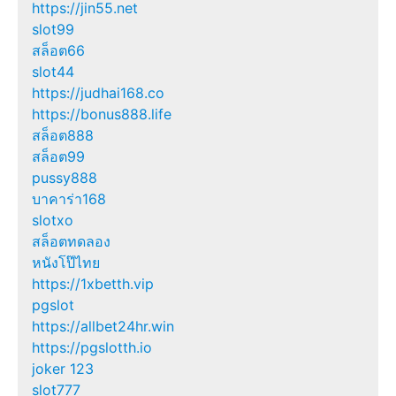
https://jin55.net
slot99
สล็อต66
slot44
https://judhai168.co
https://bonus888.life
สล็อต888
สล็อต99
pussy888
บาคาร่า168
slotxo
สล็อตทดลอง
หนังโป๊ไทย
https://1xbetth.vip
pgslot
https://allbet24hr.win
https://pgslotth.io
joker 123
slot777