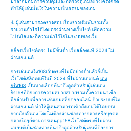
มาจากมักมีการควบคุมและก็ตรวจดูเกมอย่างเคร่งครัด
ทำให้ผู้เล่นมั่นใจในความเป็นธรรมของเกม
4. ผู้เล่นสามารถตรวจสอบเรื่องราวเดิมพันรวมทั้ง
รายงานกำไรได้โดยตรงผ่านทางเว็บไซต์ เพื่อความ
โปร่งใสและก็ความน่าไว้ใจในระบบของเว็บ
สล็อตเว็บไซต์ตรง ไม่มีขั้นต่ำ เว็บสล็อตแท้ 2024 ไม่
ผ่านเอเย่นต์
การเล่นเฮงจิง168เว็บตรงที่ไม่มีอย่างต่ำแล้วก็เป็น
เว็บไซต์สล็อตแท้ในปี 2024 ที่ไม่ผ่านเอเย่นต์
เฮง
จริง168
เป็นทางเลือกที่น่าดึงดูดสำหรับผู้เล่นเฮง
จิง168ที่ต้องการความสบายสบายรวมทั้งความน่าเชื่อ
ถือสำหรับเพื่อการเล่นเกมสล็อตออนไลน์ ด้วยระบบที่ไม่
ผ่านเอเย่นต์ ทำให้ผู้เล่นสามารถเข้าถึงเกมได้โดยตรง
จากเว็บตัวเอง โดยไม่ต้องผ่านช่องทางกลางหรือบุคคล
กลางใดๆก็ตามการเล่นpg168เว็บไซต์ตรงที่ไม่ผ่าน
เอเย่นต์เป็นช่องทางที่น่าดึงดูดสำหรับผู้เล่นที่ต้องการ