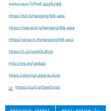
ขอขอบคุณเว็ปไซต์
เฮงจริง168
https://bit.ly/hengjing168-asia
https://rebrand.ly/hengjing168-asia
https://wow.in.th/hengjing168-asia
https://t.co/nuI4OiJKUn
http://gg.gg/1ar8ad
https://shorturl.asia/wJxUd
https://cutt.ly/Oeefzvsd
แนะแนว
PREVIOUS:
188BET
NEXT:
PGFISH เว็บ