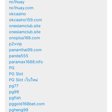
no1huay
no1huay.com
okcasino
okcasino159.com
onesiamclub.site
onesiamclub.site
onoplus168.com
p2vvip
pananthai99.com
panda555
paramax1688.info
PG
PG Slot
PG Slot เว็บใหม่
pg77
pg99
pgfish
pggold168bet.com
pgheng99