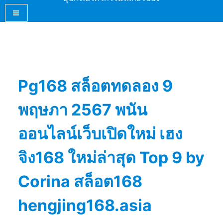
Pg168 สล็อตทดลอง 9
พฤษภา 2567 พนัน
ออนไลน์เว็บเปิดใหม่ เฮง
จิง168 ใหม่ล่าสุด Top 9 by
Corina สล็อต168
hengjing168.asia