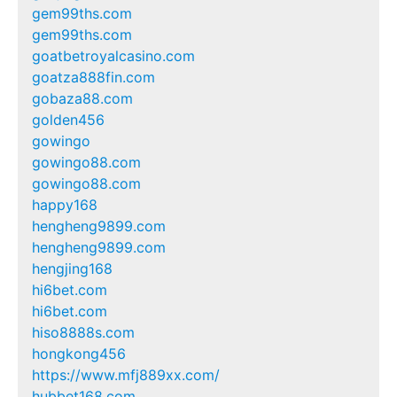
gem99ths.com
gem99ths.com
goatbetroyalcasino.com
goatza888fin.com
gobaza88.com
golden456
gowingo
gowingo88.com
gowingo88.com
happy168
hengheng9899.com
hengheng9899.com
hengjing168
hi6bet.com
hi6bet.com
hiso8888s.com
hongkong456
https://www.mfj889xx.com/
hubbet168.com