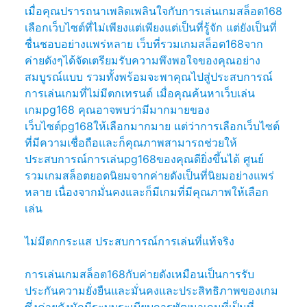
เมื่อคุณปรารถนาเพลิดเพลินใจกับการเล่นเกมสล็อต168
เลือกเว็บไซต์ที่ไม่เพียงแต่เพียงแต่เป็นที่รู้จัก แต่ยังเป็นที่
ชื่นชอบอย่างแพร่หลาย เว็บที่รวมเกมสล็อต168จาก
ค่ายดังๆได้จัดเตรียมรับความพึงพอใจของคุณอย่าง
สมบูรณ์แบบ รวมทั้งพร้อมจะพาคุณไปสู่ประสบการณ์
การเล่นเกมที่ไม่มีตกเทรนด์ เมื่อคุณค้นหาเว็บเล่น
เกมpg168 คุณอาจพบว่ามีมากมายของ
เว็บไซต์pg168ให้เลือกมากมาย แต่ว่าการเลือกเว็บไซต์
ที่มีความเชื่อถือและก็คุณภาพสามารถช่วยให้
ประสบการณ์การเล่นpg168ของคุณดียิ่งขึ้นได้ ศูนย์
รวมเกมสล็อตยอดนิยมจากค่ายดังเป็นที่นิยมอย่างแพร่
หลาย เนื่องจากมั่นคงและก็มีเกมที่มีคุณภาพให้เลือก
เล่น
ไม่มีตกกระแส ประสบการณ์การเล่นที่แท้จริง
การเล่นเกมสล็อต168กับค่ายดังเหมือนเป็นการรับ
ประกันความยั่งยืนและมั่นคงและประสิทธิภาพของเกม
ซึ่งค่ายดังมักมีระบบระเบียบการพัฒนาเกมที่เป็นที่