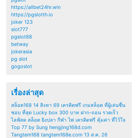
https://allbet24hr.win
https://pgslotth.io
joker 123
slot777
pgslot88
betway
jokerasia
pg slot
gogoslot
เรื่องล่าสุด
สล็อต168 14 สิงหา 69 เครดิตฟรี เกมสล็อต ที่ผู้เล่นชื่น
ชอบ ที่สุด Lucky box 300 บาท ฝาก-ถอน รวดเร็ว
ไลฟ์สด สล็อต ยิงปลา กีฬา ไพ่ เครดิตฟรี คุ้มค่า ที่ไว้ใจ
Top 77 by Sung hengjing168d.com
Tangtem168 tangtem168e.com 13 ส.ค. 26