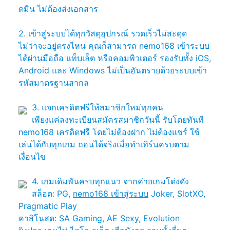
ดมิน ไม่ต้องส่งเอกสาร
2. เข้าสู่ระบบได้ทุกวัสดุอุปกรณ์ รวดเร็วไม่สะดุด
ไม่ว่าจะอยู่ตรงไหน คุณก็สามารถ nemo168 เข้าระบบ
ได้ผ่านมือถือ แท็บเล็ต หรือคอมพิวเตอร์ รองรับทั้ง iOS,
Android และ Windows ไม่เป็นอันตรายด้วยระบบเข้า
รหัสมาตรฐานสากล
3. แจกเครดิตฟรีให้สมาชิกใหม่ทุกคน
เพียงแค่ลงทะเบียนสมัครสมาชิกวันนี้ รับโดยทันที
nemo168 เครดิตฟรี โดยไม่ต้องฝาก ไม่ต้องแชร์ ใช้
เล่นได้กับทุกเกม ถอนได้จริงเมื่อทำเทิร์นครบตาม
เงื่อนไข
4. เกมเดิมพันครบทุกแนว จากค่ายเกมโด่งดัง
สล็อต: PG,
nemo168 เข้าสู่ระบบ
Joker, SlotXO,
Pragmatic Play
คาสิโนสด: SA Gaming, AE Sexy, Evolution