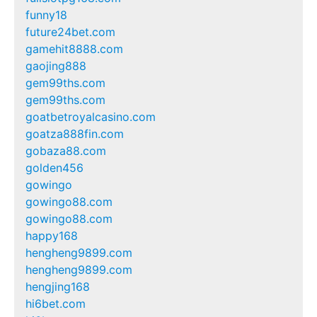
funny18
future24bet.com
gamehit8888.com
gaojing888
gem99ths.com
gem99ths.com
goatbetroyalcasino.com
goatza888fin.com
gobaza88.com
golden456
gowingo
gowingo88.com
gowingo88.com
happy168
hengheng9899.com
hengheng9899.com
hengjing168
hi6bet.com