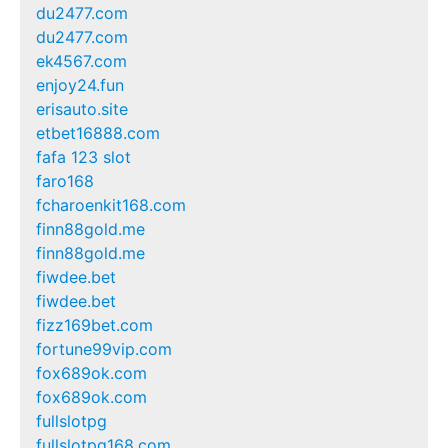
du2477.com
du2477.com
ek4567.com
enjoy24.fun
erisauto.site
etbet16888.com
fafa 123 slot
faro168
fcharoenkit168.com
finn88gold.me
finn88gold.me
fiwdee.bet
fiwdee.bet
fizz169bet.com
fortune99vip.com
fox689ok.com
fox689ok.com
fullslotpg
fullslotpg168.com