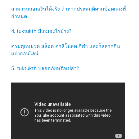
สามารถถอนเงินได้จริง ถ้าหากประพฤติตามข้อตกลงที่
กำหนด
4. tuktukth มีเกมอะไรบ้าง?
ครบทุกหมวด สล็อต คาสิโนสด กีฬา และก็สลากกิน
แบ่งออนไลน์
5. tuktukth ปลอดภัยหรือเปล่า?