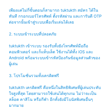
เพียงแค่ไม่กี่ขั้นตอนก็สามารถ tuktukth สมัคร ได้ใน
ทันที กรอกเบอร์โทรศัพท์ ตั้งรหัสผ่าน และการันตี OTP
ต่อจากนั้นเข้าสู่ระบบเพื่อเริ่มเล่นได้เลย
2. ระบบเข้าระบบที่ปลอดภัย
tuktukth เข้าระบบ รองรับทั้งยังโทรศัพท์มือถือ
คอมพิวเตอร์ และก็แท็บเล็ต ใช้งานได้ทั้ง iOS และ
Android พร้อมระบบเข้ารหัสป้องกันข้อมูลส่วนตัวของ
ผู้เล่น
3. โปรโมชั่นรวมทั้งเครดิตฟรี
tuktukth เครดิตฟรี คือหนึ่งในสิทธิพิเศษที่ผู้เล่นประทับ
ใจสูงที่สุด โดยสามารถใช้เล่นได้ทุกเกม ไม่ว่าจะเป็น
สล็อต คาสิโน หรือกีฬา อีกทั้งยังมีโบนัสพิเศษอื่นๆ
มากมาย