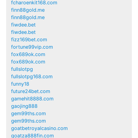
fcharoenkit168.com
finn88gold.me
finn88gold.me
fiwdee.bet
fiwdee.bet
fizz169bet.com
fortune99vip.com
fox689ok.com
fox689ok.com
fullslotpg
fullslotpg168.com
funny18
future24bet.com
gamehit8888.com
gaojing888
gem99ths.com
gem99ths.com
goatbetroyalcasino.com
goatza888fin.com