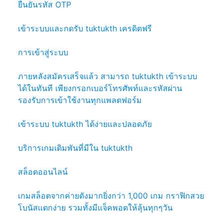
ยืนยันรหัส OTP
เข้าระบบและกดรับ tuktukth เครดิตฟรี
การเข้าสู่ระบบ
ภายหลังสมัครเสร็จแล้ว สามารถ tuktukth เข้าระบบ
ได้ในทันที เพียงกรอกเบอร์โทรศัพท์และรหัสผ่าน
รองรับการเข้าใช้งานทุกแพลตฟอร์ม
เข้าระบบ tuktukth ได้ง่ายและปลอดภัย
บริการเกมเดิมพันที่มีใน tuktukth
สล็อตออนไลน์
เกมสล็อตจากค่ายดังมากยิ่งกว่า 1,000 เกม กราฟิกสวย
โบนัสแตกง่าย รวมทั้งมีแจ็คพอตให้ลุ้นทุกๆวัน