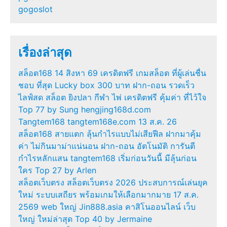
gogoslot
เรื่องล่าสุด
สล็อต168 14 สิงหา 69 เครดิตฟรี เกมสล็อต ที่ผู้เล่นชื่น
ชอบ ที่สุด Lucky box 300 บาท ฝาก-ถอน รวดเร็ว
ไลฟ์สด สล็อต ยิงปลา กีฬา ไพ่ เครดิตฟรี คุ้มค่า ที่ไว้ใจ
Top 77 by Sung hengjing168d.com
Tangtem168 tangtem168e.com 13 ส.ค. 26
สล็อต168 สายแตก ลุ้นกำไรแบบไม่เสียฟีล ฝากมาคุ้ม
ค่า ไม่กินมาม่าแน่นอน ฝาก-ถอน อัตโนมัติ การันตี
กำไรหลักแสน tangtem168 เริ่มก่อนวันนี้ มีลุ้นก่อน
ใคร Top 27 by Arlen
สล็อตเว็บตรง สล็อตเว็บตรง 2026 ประสบการณ์เล่นยุค
ใหม่ ระบบเสถียร พร้อมเกมให้เลือกมากมาย 17 ส.ค.
2569 web ใหญ่ Jin888.asia คาสิโนออนไลน์ เว็บ
ใหญ่ ใหม่ล่าสุด Top 40 by Jermaine