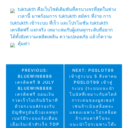
tuktukth คือเว็บไซต์เดิมพันที่ครบวงจรที่สุดในช่วง
เวลานี้ มาพร้อมการ tuktukth สมัคร ที่ง่าย การ
tuktukth เข้าระบบ ที่เร็ว และโปรโมชั่น tuktukth
เครดิตฟรี แจกจริง เหมาะสมกับผู้เล่นทุกระดับที่อยาก
ได้ทั้งยังความเพลิดเพลิน ความปลอดภัย แล้วก็ความ
คุ้มค่า
แนะแนว
PREVIOUS:
NEXT:
PGSLOT99
BLUEWIN8888
เข้าสู่ระบบ 5 สิงหาคม
เรื่อง
เครดิตฟรี 9 JULY
PGSLOT99 เข้าสู่
BLUEWIN8888
ระบบ {ระบบแนะนำ
เครดิตฟรี ถอนเงิน
โบนัสที่เหมาะกับสไตล์
รวดเร็วไม่เกิน5วินาที
การเล่นของยูสเซอร์
ด้วยระบบAIรองรับ
เช่นถ้าเน้นสล็อตจะ
บัญชีทรูมันนี่วอเลททุก
แสดงเฉพาะโปรสล็อต
เบอร์มีระบบแจ้งเตือน
ถ้าเล่นคาสิโนจะ
เมื่อเงินเข้าสำเร็จ TOP
แนะนำโปรเฉพาะโต๊ะ