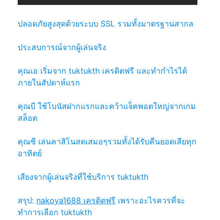
ปลอดภัยสูงสุดด้วยระบบ SSL รวมทั้งมาตรฐานสากล
ประสบการณ์จากผู้เล่นจริง
คุณเอ เริ่มจาก tuktukth เครดิตฟรี และทำกำไรได้
ภายในสัปดาห์แรก
คุณบี ใช้โบนัสฝากแรกและคว้าแจ็คพอตใหญ่จากเกม
สล็อต
คุณซี เล่นคาสิโนสดเสมอๆรวมทั้งได้รับคืนยอดเสียทุก
อาทิตย์
เสียงจากผู้เล่นจริงที่ใช้บริการ tuktukth
สรุป:
nakoya1688 เครดิตฟรี
เพราะอะไรควรที่จะ
ทำการเลือก tuktukth