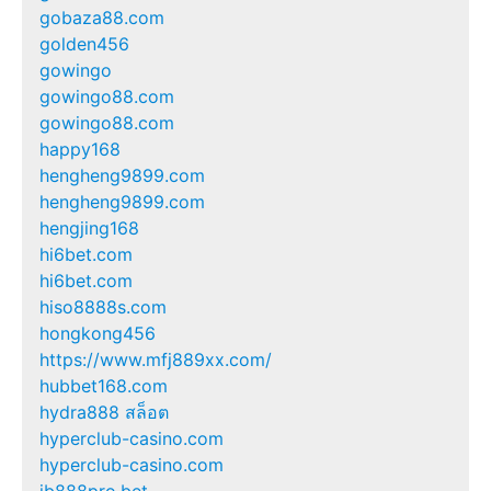
gobaza88.com
golden456
gowingo
gowingo88.com
gowingo88.com
happy168
hengheng9899.com
hengheng9899.com
hengjing168
hi6bet.com
hi6bet.com
hiso8888s.com
hongkong456
https://www.mfj889xx.com/
hubbet168.com
hydra888 สล็อต
hyperclub-casino.com
hyperclub-casino.com
ib888pro.bet