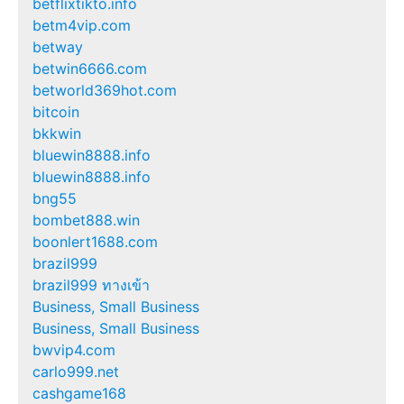
betflixtikto.info
betm4vip.com
betway
betwin6666.com
betworld369hot.com
bitcoin
bkkwin
bluewin8888.info
bluewin8888.info
bng55
bombet888.win
boonlert1688.com
brazil999
brazil999 ทางเข้า
Business, Small Business
Business, Small Business
bwvip4.com
carlo999.net
cashgame168