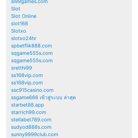
sl99games.com
Slot
Slot Online
slot168
Slotxo
slotxo24hr
spbetflik888.com
sqgame555s.com
sqgame555s.com
sretthi99
ss168vip.com
ss168vip.com
ssc915casino.com
ssgame666 เข้าสู่ระบบ ล่าสุด
starbet88.app
starrich99.com
stellabet789.com
sudyod888s.com
sunny9999club.com