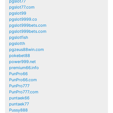
pgslot77
pgslot77.com
pgslot99
pgslot9999.co
pgslot999bets.com
pgslot999bets.com
pgslotfish
pgslotth
pgzeus88win.com
pokebet88
power999.net
premium66.info
PunPro66
PunPro66.com
PunPro777
PunPro777.com
puntaek66
puntaek77
Pussy888