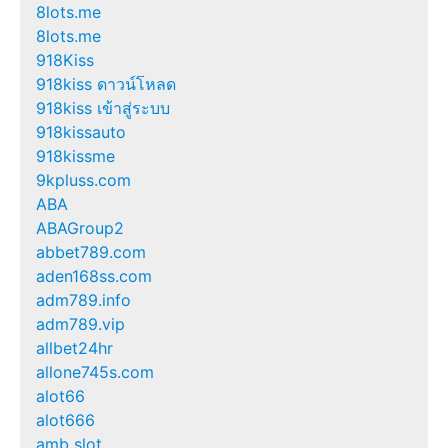
8lots.me
8lots.me
918Kiss
918kiss ดาวน์โหลด
918kiss เข้าสู่ระบบ
918kissauto
918kissme
9kpluss.com
ABA
ABAGroup2
abbet789.com
aden168ss.com
adm789.info
adm789.vip
allbet24hr
allone745s.com
alot66
alot666
amb slot