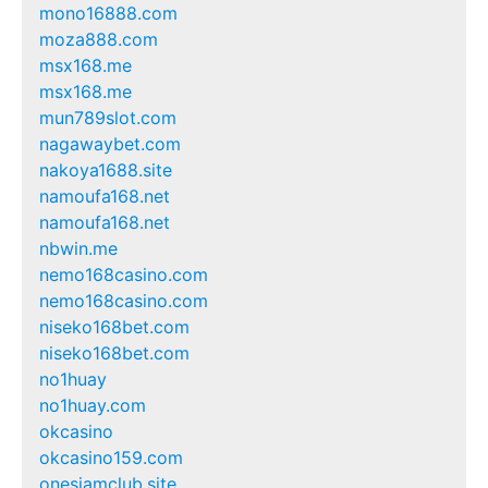
mono16888.com
moza888.com
msx168.me
msx168.me
mun789slot.com
nagawaybet.com
nakoya1688.site
namoufa168.net
namoufa168.net
nbwin.me
nemo168casino.com
nemo168casino.com
niseko168bet.com
niseko168bet.com
no1huay
no1huay.com
okcasino
okcasino159.com
onesiamclub.site