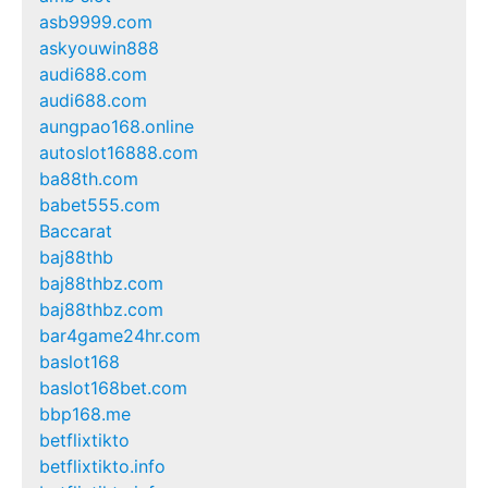
asb9999.com
askyouwin888
audi688.com
audi688.com
aungpao168.online
autoslot16888.com
ba88th.com
babet555.com
Baccarat
baj88thb
baj88thbz.com
baj88thbz.com
bar4game24hr.com
baslot168
baslot168bet.com
bbp168.me
betflixtikto
betflixtikto.info