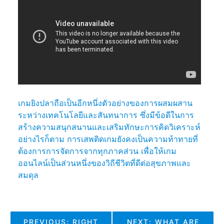
เกมยิงปลาถือเป็นอีกหนึ่งตัวอย่างของการผสมผสาน
ระหว่างเทคโนโลยีและสันทนาการ ซึ่งมีข้อดีในการ
สร้างความสนุกสนานและเสริมทักษะการคิดวิเคราะห์
อย่างไรก็ตาม การเสพติดเกมยังคงเป็นความท้าทายที่
ต้องการการจัดการจากทุกภาคส่วน เพื่อให้เกม
ออนไลน์เป็นส่วนหนึ่งของวิถีชีวิตที่ดีต่อสุขภาพและ
สมดุล
แนะแนว
PREVIOUS:
RIGHT
NEXT:
WHAT ARE