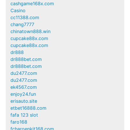
cashgame168x.com
Casino
cc11388.com
chang7777
chinatown888.win
cupcake88x.com
cupcake88x.com
dr888
dr888bet.com
dr888bet.com
du2477.com
du2477.com
ek4567.com
enjoy24.fun
erisauto.site
etbet16888.com
fafa 123 slot
faro168
fcharoenkit168.com