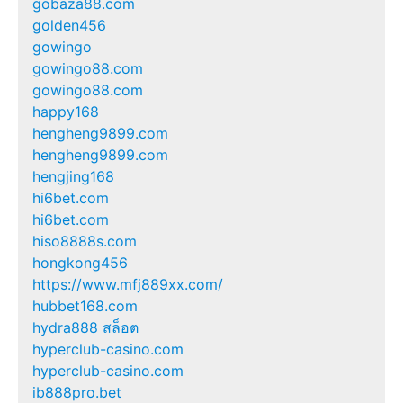
gobaza88.com
golden456
gowingo
gowingo88.com
gowingo88.com
happy168
hengheng9899.com
hengheng9899.com
hengjing168
hi6bet.com
hi6bet.com
hiso8888s.com
hongkong456
https://www.mfj889xx.com/
hubbet168.com
hydra888 สล็อต
hyperclub-casino.com
hyperclub-casino.com
ib888pro.bet