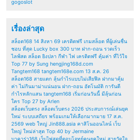
gogoslot
เรื่องล่าสุด
สล็อต168 14 สิงหา 69 เครดิตฟรี เกมสล็อต ที่ผู้เล่นชื่น
ชอบ ที่สุด Lucky box 300 บาท ฝาก-ถอน รวดเร็ว
ไลฟ์สด สล็อต ยิงปลา กีฬา ไพ่ เครดิตฟรี คุ้มค่า ที่ไว้ใจ
Top 77 by Sung hengjing168d.com
Tangtem168 tangtem168e.com 13 ส.ค. 26
สล็อต168 สายแตก ลุ้นกำไรแบบไม่เสียฟีล ฝากมาคุ้ม
ค่า ไม่กินมาม่าแน่นอน ฝาก-ถอน อัตโนมัติ การันตี
กำไรหลักแสน tangtem168 เริ่มก่อนวันนี้ มีลุ้นก่อน
ใคร Top 27 by Arlen
สล็อตเว็บตรง สล็อตเว็บตรง 2026 ประสบการณ์เล่นยุค
ใหม่ ระบบเสถียร พร้อมเกมให้เลือกมากมาย 17 ส.ค.
2569 web ใหญ่ Jin888.asia คาสิโนออนไลน์ เว็บ
ใหญ่ ใหม่ล่าสุด Top 40 by Jermaine
บาคาร่า168 เว็บไพ่สดที่ตอบโจทย์คนยุคใหม่ สายวัดใจ