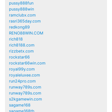
pussy888fun
pussy888win
ramclubx.com
rasri365day.com
redkong89
RENO88WIN.COM
rich818
rich8188.com
rizzbetx.com
rockstar66
rockstar66win.com
royal99y.com
royaleluxee.com
run24pro.com
runway789s.com
runway789s.com
s2kgamewin.com
sagame168
sagame168th