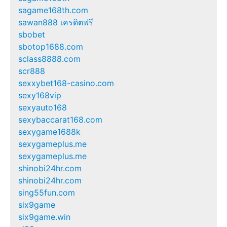
sagame168th.com
sawan888 เครดิตฟรี
sbobet
sbotop1688.com
sclass8888.com
scr888
sexxybet168-casino.com
sexy168vip
sexyauto168
sexybaccarat168.com
sexygame1688k
sexygameplus.me
sexygameplus.me
shinobi24hr.com
shinobi24hr.com
sing55fun.com
six9game
six9game.win