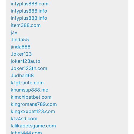
infyplus888.com
infyplus888.info
infyplus888.info
item388.com
jav
Jinda55
jinda888
Joker123
joker123auto
Joker123th.com
Judhai168
k1gt-auto.com
khumsup888.me
kimchibetbet.com
kingromans789.com
kingxxxbet123.com
ktv4sd.com
lalikabetsgame.com
lcbet444.com