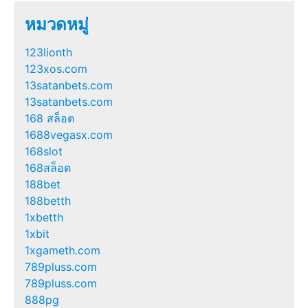
หมวดหมู่
123lionth
123xos.com
13satanbets.com
13satanbets.com
168 สล็อต
1688vegasx.com
168slot
168สล็อต
188bet
188betth
1xbetth
1xbit
1xgameth.com
789pluss.com
789pluss.com
888pg