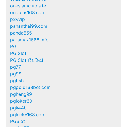
onesiamclub.site
onoplus168.com
p2vvip
pananthai99.com
panda555
paramax1688.info
PG
PG Slot
PG Slot เว็บใหม่
pg77
pg99
pgfish
pggold168bet.com
pgheng99
pgjoker69
pgk44b
pglucky168.com
PGSlot