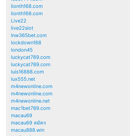
lionth168.com
lionth168.com
Live22
live22slot
lnw365bet.com
lockdown168
london45
luckycat789.com
luckycat789.com
luis16888.com
lux555.net
m4newonline.com
m4newonline.com
m4newonline.net
mac1bet789.com
macau69
macau69 สมัคร
macau888.win