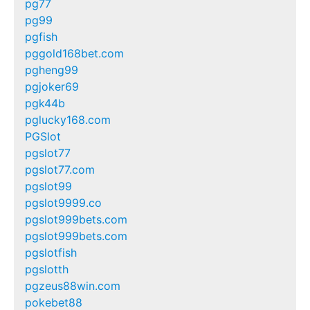
pg77
pg99
pgfish
pggold168bet.com
pgheng99
pgjoker69
pgk44b
pglucky168.com
PGSlot
pgslot77
pgslot77.com
pgslot99
pgslot9999.co
pgslot999bets.com
pgslot999bets.com
pgslotfish
pgslotth
pgzeus88win.com
pokebet88