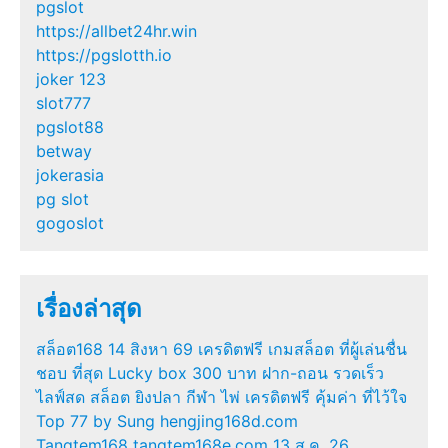
pgslot
https://allbet24hr.win
https://pgslotth.io
joker 123
slot777
pgslot88
betway
jokerasia
pg slot
gogoslot
เรื่องล่าสุด
สล็อต168 14 สิงหา 69 เครดิตฟรี เกมสล็อต ที่ผู้เล่นชื่น
ชอบ ที่สุด Lucky box 300 บาท ฝาก-ถอน รวดเร็ว
ไลฟ์สด สล็อต ยิงปลา กีฬา ไพ่ เครดิตฟรี คุ้มค่า ที่ไว้ใจ
Top 77 by Sung hengjing168d.com
Tangtem168 tangtem168e.com 13 ส.ค. 26