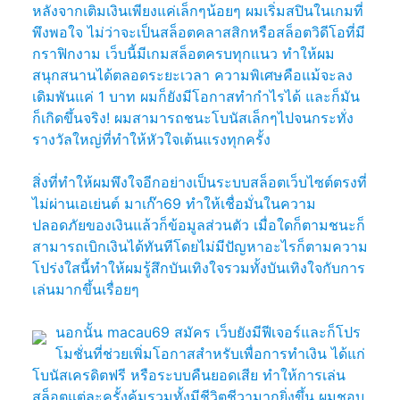
หลังจากเติมเงินเพียงแค่เล็กๆน้อยๆ ผมเริ่มสปินในเกมที่
พึงพอใจ ไม่ว่าจะเป็นสล็อตคลาสสิกหรือสล็อตวิดีโอที่มี
กราฟิกงาม เว็บนี้มีเกมสล็อตครบทุกแนว ทำให้ผม
สนุกสนานได้ตลอดระยะเวลา ความพิเศษคือแม้จะลง
เดิมพันแค่ 1 บาท ผมก็ยังมีโอกาสทำกำไรได้ และก็มัน
ก็เกิดขึ้นจริง! ผมสามารถชนะโบนัสเล็กๆไปจนกระทั่ง
รางวัลใหญ่ที่ทำให้หัวใจเต้นแรงทุกครั้ง
สิ่งที่ทำให้ผมพึงใจอีกอย่างเป็นระบบสล็อตเว็บไซต์ตรงที่
ไม่ผ่านเอเย่นต์ มาเก๊า69 ทำให้เชื่อมั่นในความ
ปลอดภัยของเงินแล้วก็ข้อมูลส่วนตัว เมื่อใดก็ตามชนะก็
สามารถเบิกเงินได้ทันทีโดยไม่มีปัญหาอะไรก็ตามความ
โปร่งใสนี้ทำให้ผมรู้สึกบันเทิงใจรวมทั้งบันเทิงใจกับการ
เล่นมากขึ้นเรื่อยๆ
นอกนั้น macau69 สมัคร เว็บยังมีฟีเจอร์และก็โปร
โมชั่นที่ช่วยเพิ่มโอกาสสำหรับเพื่อการทำเงิน ได้แก่
โบนัสเครดิตฟรี หรือระบบคืนยอดเสีย ทำให้การเล่น
สล็อตแต่ละครั้งคุ้มรวมทั้งมีชีวิตชีวามากยิ่งขึ้น ผมชอบ