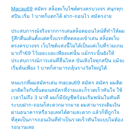
Macau69
สมัคร สล็อตเว็บไซต์ตรงครบวงจร สนุกทุก
สปิน เริ่ม 1 บาทก็แตกได้ ฝาก-ถอนไว สมัครง่าย
ประสบการณ์จริงจากการเล่นสล็อตออนไลน์ที่ทำให้ผม
รู้สึกตื่นเต้นตั้งแต่ครั้งแรกที่ทดลองเข้าเล่น สล็อตเว็บ
ตรงครบวงจร เว็บไซต์แห่งนี้ไม่ได้เป็นแค่เว็บที่รวมเกม
มาเก๊า69 ไว้เยอะแยะเพียงแค่นั้น แม้กระนั้นยังให้
ประสบการณ์การเล่นที่ลื่นไหล บันเทิงใจทุกสปิน แม้จะ
เริ่มต้นเพียง 1 บาทก็สามารถลุ้นรางวัลใหญ่ได้
หนแรกที่ผมสมัครเล่น macau69 สมัคร สมัคร ผมติด
อกติดใจกับขั้นตอนสมัครที่ง่ายและก็รวดเร็วทันใจ ใช้
เวลาไม่ถึง 3 นาที ผมก็มีบัญชีพร้อมเริ่มพนันในทันที
ระบบฝาก-ถอนก็สะดวกมากมาย ผมสามารถเติมเงิน
ผ่านธนาคารหรือวอเลทได้ตามสะดวก แล้วก็ที่ถูกใจ
ที่สุดเป็นการถอนเงินที่ทำเป็นรวดเร็วทันใจแบบไม่ต้อง
รอนานเลย