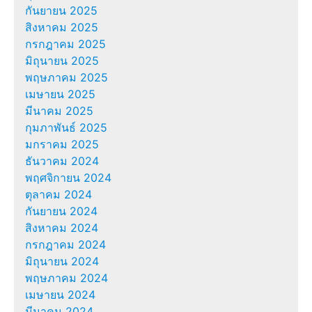
กันยายน 2025
สิงหาคม 2025
กรกฎาคม 2025
มิถุนายน 2025
พฤษภาคม 2025
เมษายน 2025
มีนาคม 2025
กุมภาพันธ์ 2025
มกราคม 2025
ธันวาคม 2024
พฤศจิกายน 2024
ตุลาคม 2024
กันยายน 2024
สิงหาคม 2024
กรกฎาคม 2024
มิถุนายน 2024
พฤษภาคม 2024
เมษายน 2024
มีนาคม 2024