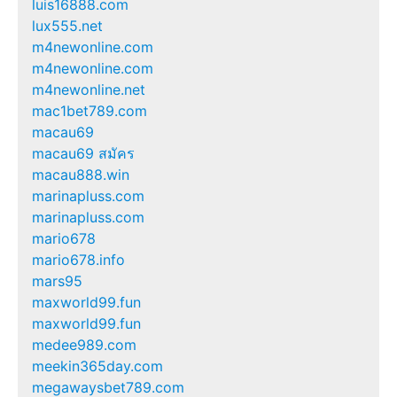
luis16888.com
lux555.net
m4newonline.com
m4newonline.com
m4newonline.net
mac1bet789.com
macau69
macau69 สมัคร
macau888.win
marinapluss.com
marinapluss.com
mario678
mario678.info
mars95
maxworld99.fun
maxworld99.fun
medee989.com
meekin365day.com
megawaysbet789.com