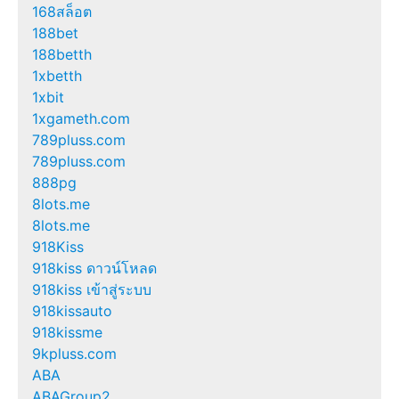
168สล็อต
188bet
188betth
1xbetth
1xbit
1xgameth.com
789pluss.com
789pluss.com
888pg
8lots.me
8lots.me
918Kiss
918kiss ดาวน์โหลด
918kiss เข้าสู่ระบบ
918kissauto
918kissme
9kpluss.com
ABA
ABAGroup2