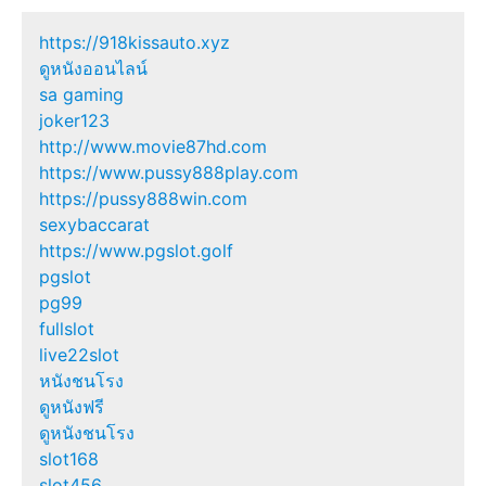
https://918kissauto.xyz
ดูหนังออนไลน์
sa gaming
joker123
http://www.movie87hd.com
https://www.pussy888play.com
https://pussy888win.com
sexybaccarat
https://www.pgslot.golf
pgslot
pg99
fullslot
live22slot
หนังชนโรง
ดูหนังฟรี
ดูหนังชนโรง
slot168
slot456