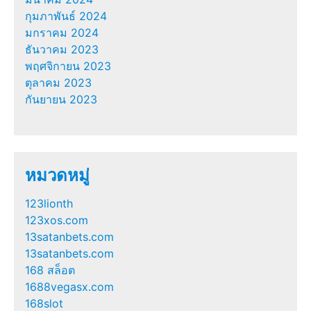
กุมภาพันธ์ 2024
มกราคม 2024
ธันวาคม 2023
พฤศจิกายน 2023
ตุลาคม 2023
กันยายน 2023
หมวดหมู่
123lionth
123xos.com
13satanbets.com
13satanbets.com
168 สล็อต
1688vegasx.com
168slot