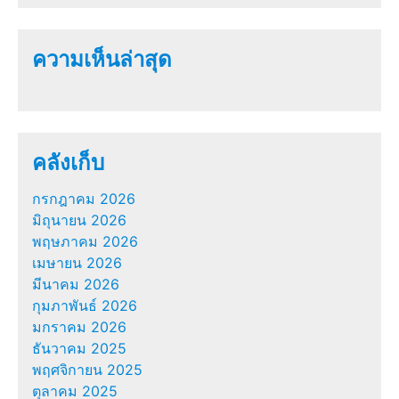
ความเห็นล่าสุด
คลังเก็บ
กรกฎาคม 2026
มิถุนายน 2026
พฤษภาคม 2026
เมษายน 2026
มีนาคม 2026
กุมภาพันธ์ 2026
มกราคม 2026
ธันวาคม 2025
พฤศจิกายน 2025
ตุลาคม 2025