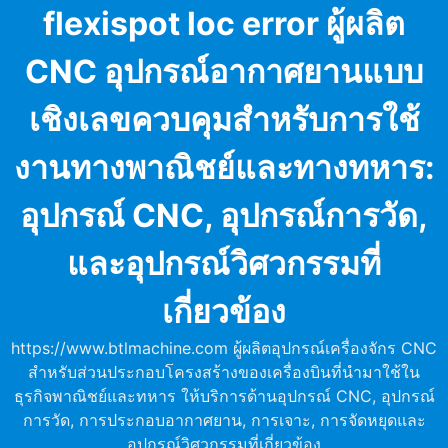
Skip
flexispot loc error ผู้ผลิต
to
content
CNC อุปกรณ์อากาศยานแบบ
เชิงเลขควบคุมสำหรับการใช้
งานทางพาณิชย์และทางทหาร:
อุปกรณ์ CNC, อุปกรณ์การวัด,
และอุปกรณ์วิศวกรรมที่
เกี่ยวข้อง
https://www.btlmachine.com ผู้ผลิตอุปกรณ์เครื่องจักร CNC
สำหรับส่วนประกอบโครงสร้างของเครื่องบินที่นำมาใช้ใน
ธุรกิจพาณิชย์และทหาร ให้บริการด้านอุปกรณ์ CNC, อุปกรณ์
การวัด, การประกอบอากาศยาน, การเจาะ, การจัดหยุดและ
อุปกรณ์วิศวกรรมที่เกี่ยวข้อง