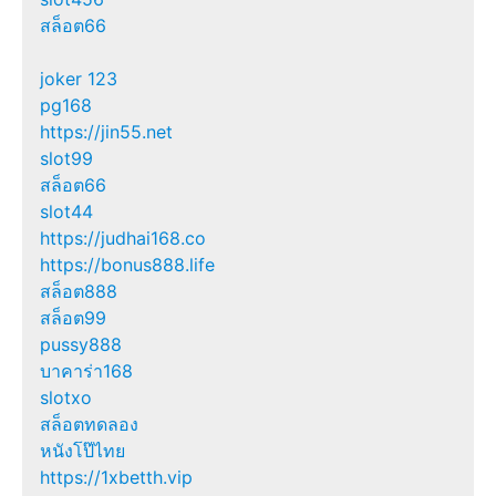
สล็อต66
joker 123
pg168
https://jin55.net
slot99
สล็อต66
slot44
https://judhai168.co
https://bonus888.life
สล็อต888
สล็อต99
pussy888
บาคาร่า168
slotxo
สล็อตทดลอง
หนังโป๊ไทย
https://1xbetth.vip