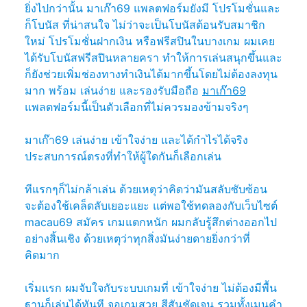
ยิ่งไปกว่านั้น มาเก๊า69 แพลตฟอร์มยังมี โปรโมชั่นและ
ก็โบนัส ที่น่าสนใจ ไม่ว่าจะเป็นโบนัสต้อนรับสมาชิก
ใหม่ โปรโมชั่นฝากเงิน หรือฟรีสปินในบางเกม ผมเคย
ได้รับโบนัสฟรีสปินหลายครา ทำให้การเล่นสนุกขึ้นและ
ก็ยังช่วยเพิ่มช่องทางทำเงินได้มากขึ้นโดยไม่ต้องลงทุน
มาก พร้อม เล่นง่าย และรองรับมือถือ
มาเก๊า69
แพลตฟอร์มนี้เป็นตัวเลือกที่ไม่ควรมองข้ามจริงๆ
มาเก๊า69 เล่นง่าย เข้าใจง่าย และได้กำไรได้จริง
ประสบการณ์ตรงที่ทำให้ผู้ใดกันก็เลือกเล่น
ทีแรกๆก็ไม่กล้าเล่น ด้วยเหตุว่าคิดว่ามันสลับซับซ้อน
จะต้องใช้เคล็ดลับเยอะแยะ แต่พอใช้ทดลองกับเว็บไซต์
macau69 สมัคร เกมแตกหนัก ผมกลับรู้สึกต่างออกไป
อย่างสิ้นเชิง ด้วยเหตุว่าทุกสิ่งมันง่ายดายยิ่งกว่าที่
คิดมาก
เริ่มแรก ผมจับใจกับระบบเกมที่ เข้าใจง่าย ไม่ต้องมีพื้น
ฐานก็เล่นได้ทันที จอเกมสวย สีสันชัดเจน รวมทั้งเมนูคำ