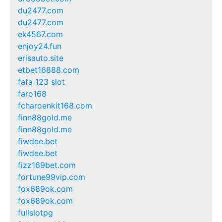
du2477.com
du2477.com
ek4567.com
enjoy24.fun
erisauto.site
etbet16888.com
fafa 123 slot
faro168
fcharoenkit168.com
finn88gold.me
finn88gold.me
fiwdee.bet
fiwdee.bet
fizz169bet.com
fortune99vip.com
fox689ok.com
fox689ok.com
fullslotpg