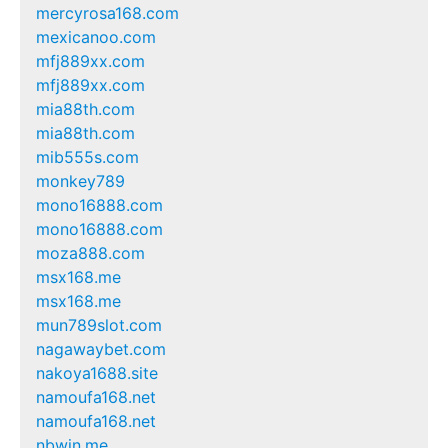
mercyrosa168.com
mexicanoo.com
mfj889xx.com
mfj889xx.com
mia88th.com
mia88th.com
mib555s.com
monkey789
mono16888.com
mono16888.com
moza888.com
msx168.me
msx168.me
mun789slot.com
nagawaybet.com
nakoya1688.site
namoufa168.net
namoufa168.net
nbwin.me