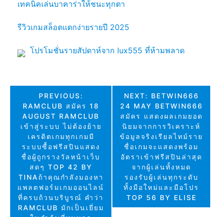
เทคนิคเล่นบาคาร่าให้ชนะทุกตา
รีวิวเกมสล็อตแตกง่ายรายปี 2025
โปรโมชั่นรายสัปดาห์จาก lux555 ที่ห้ามพลาด
แนะแนว
PREVIOUS:
NEXT:
BETWIN666
RAMCLUB สมัคร 18
24 MAY BETWIN666
เรื่อง
AUGUST RAMCLUB
สมัคร แสดงผลเกมยอด
เข้าสู่ระบบ ไม่ต้องย้าย
นิยมจากการวิเคราะห์
เครดิตเกมทุกเกมมี
ข้อมูลจริงเรียลไทม์ราย
ระบบซื้อฟรีสปินแสดง
ชื่อเกมจะแสดงพร้อม
ชื่อผู้ถูกรางวัลหน้าเว็บ
อัตราเข้าฟรีสปินล่าสุด
สดๆ TOP 42 BY
จากผู้เล่นทั้งหมด
TINAถ้าคุณกำลังมองหา
รองรับผู้เล่นทุกระดับ
แพลตฟอร์มเกมออนไลน์
ทั้งมือใหม่และมือโปร
ที่ครบถ้วนบริบูรณ์ คำว่า
TOP 56 BY ELISE
RAMCLUB มักเป็นเยี่ยม