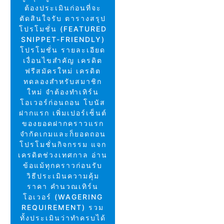
ต้องประเมินก่อนที่จะ
ตัดสินใจรับ ตารางสรุป
โปรโมชั่น (FEATURED
SNIPPET-FRIENDLY)
โปรโมชั่น รายละเอียด
เงื่อนไขสำคัญ เครดิต
ฟรีสมัครใหม่ เครดิต
ทดลองสำหรับสมาชิก
ใหม่ จำต้องทำเทิร์น
โอเวอร์ก่อนถอน โบนัส
ฝากแรก เพิ่มเปอร์เซ็นต์
ของยอดฝากคราวแรก
จำกัดเกมและก็ยอดถอน
โปรโมชั่นกิจกรรม แจก
เครดิตช่วงเทศกาล อ่าน
ข้อแม้ทุกคราวก่อนรับ
วิธีประเมินความคุ้ม
ราคา คำนวณเทิร์น
โอเวอร์ (WAGERING
REQUIREMENT) รวม
ทั้งประเมินว่าทำครบได้