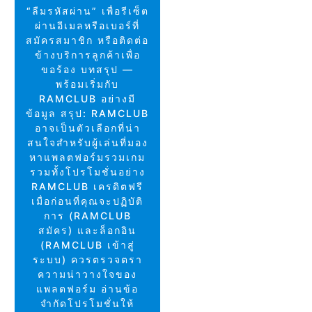
“ลืมรหัสผ่าน” เพื่อรีเซ็ต
ผ่านอีเมลหรือเบอร์ที่
สมัครสมาชิก หรือติดต่อ
ข้างบริการลูกค้าเพื่อ
ขอร้อง บทสรุป —
พร้อมเริ่มกับ
RAMCLUB อย่างมี
ข้อมูล สรุป: RAMCLUB
อาจเป็นตัวเลือกที่น่า
สนใจสำหรับผู้เล่นที่มอง
หาแพลตฟอร์มรวมเกม
รวมทั้งโปรโมชั่นอย่าง
RAMCLUB เครดิตฟรี
เมื่อก่อนที่คุณจะปฏิบัติ
การ (RAMCLUB
สมัคร) และล็อกอิน
(RAMCLUB เข้าสู่
ระบบ) ควรตรวจตรา
ความน่าวางใจของ
แพลตฟอร์ม อ่านข้อ
จำกัดโปรโมชั่นให้