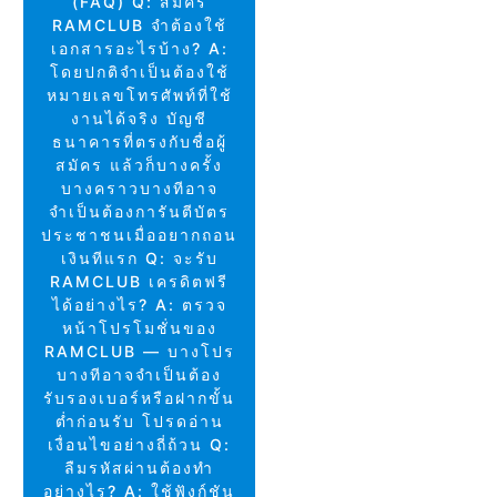
(FAQ) Q: สมัคร
RAMCLUB จำต้องใช้
เอกสารอะไรบ้าง? A:
โดยปกติจำเป็นต้องใช้
หมายเลขโทรศัพท์ที่ใช้
งานได้จริง บัญชี
ธนาคารที่ตรงกับชื่อผู้
สมัคร แล้วก็บางครั้ง
บางคราวบางทีอาจ
จำเป็นต้องการันตีบัตร
ประชาชนเมื่ออยากถอน
เงินทีแรก Q: จะรับ
RAMCLUB เครดิตฟรี
ได้อย่างไร? A: ตรวจ
หน้าโปรโมชั่นของ
RAMCLUB — บางโปร
บางทีอาจจำเป็นต้อง
รับรองเบอร์หรือฝากขั้น
ต่ำก่อนรับ โปรดอ่าน
เงื่อนไขอย่างถี่ถ้วน Q:
ลืมรหัสผ่านต้องทำ
อย่างไร? A: ใช้ฟังก์ชัน