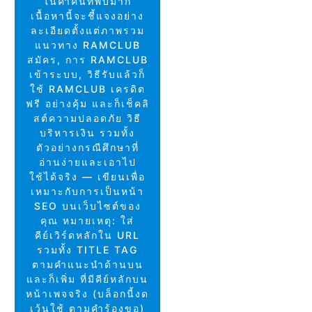
ในคำค้นที่พบมาก
เนื้อหานี้จะชี้แจงอย่าง
ละเอียดตั้งแต่ภาพรวม
แนวทาง RAMCLUB
สมัคร, การ RAMCLUB
เข้าระบบ, วิธีรับแล้วก็
ใช้ RAMCLUB เครดิต
ฟรี อย่างคุ้ม และก็เช็คลิ
สต์ความปลอดภัย วิธี
บริหารเงิน รวมทั้ง
ตัวอย่างกรณีศึกษาที่
อ่านง่ายและเอาไป
ใช้ได้จริง — เขียนเพื่อ
เหมาะกับการเป็นหน้า
SEO บนเว็บไซต์ของ
คุณ หมายเหตุ: ใส่
คีย์เวิร์ดหลักใน URL
รวมทั้ง TITLE TAG
ตามคำแนะนำด้านบน
และก็เพิ่ม ที่มีคีย์หลักบน
หน้าเพจจริง (บล็อกนี้งด
เว้นใช้ ตามคำร้องขอ)