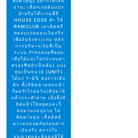
พอตใหญ่) อยากได้เล่น
นาน: เลือกเกมผันแปร
ต่ำหรือโต๊ะเกมที่มี
HOUSE EDGE ต่ำ ใช้
RAMCLUB เครดิตฟรี
ทดลองก่อนลงเงินจริง
เพื่อจับจังหวะเกม หลัก
การบริหารเงินที่เป็น
ระบบ กำหนดงบที่ยอม
เสียได้และไม่กระทบค่า
ครองชีพจำเป็นต้อง แบ่ง
ทุนเป็นหน่วย (UNIT)
ได้แก่ 1–2% ต่อการเดิม
พัน ตั้งลิมิตขาดทุนแล้ว
ก็ผลกำไรต่อวัน/สัปดาห์
แล้วกระทำตาม เมื่อถึงลิ
มิตแล้วให้หยุดและก็
ทบทวนกลอุบาย ไม่
ติดตามทุน เช็คลิสต์
ความปลอดภัยก่อนฝาก
เงินจริง ตรวจใบ
อนุญาตและข้อมูลผู้ให้