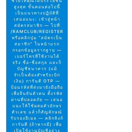
ช่วยให้คุณได้ประโยชน์
สูงสุด ขั้นตอนต่อไปนี้
เป็นแนวทางปฏิบัติที่
เสนอแนะ: เข้าสู่หน้า
สมัครสมาชิก — ไปที่
/RAMCLUB/REGISTER
หรือคลิกปุ่ม “สมัครเป็น
สมาชิก” ในหน้าแรก
กรอกข้อมูลรากฐาน —
เบอร์โทรที่ใช้งานได้
จริง ชื่อ-ชื่อสกุล และก็
บัญชีธนาคาร (แม้
จำเป็นต้องสำหรับเบิก
เงิน) การันตี OTP —
ป้อนรหัสที่ส่งมายังมือถือ
เพื่อยืนยันตัวตน ตั้งรหัส
ผ่านที่ปลอดภัย — เสนอ
แนะให้ใช้ผสมตัวอักษร
ตัวเลข แล้วก็สัญลักษณ์
รับรองอีเมล — คลิกลิงก์
การันตี (ถ้าหากมี) เพื่อ
เปิดใช้งานบัญชีอย่าง