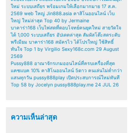
ใหม่ ระบบเสถียร พร้อมเกมให้เลือกมากมาย 17 ส.ค.
2569 web ใหญ่ Jin888.asia คาสิโนออนไลน์ เว็บ
ใหญ่ ใหม่ล่าสุด Top 40 by Jermaine
บาคาร่า168 เว็บไพ่สดที่ตอบโจทย์คนยุคใหม่ สายวัดใจ
ได้ 1,000 ระบบเสถียร อัปเดตล่าสุด สัมผัสโต๊ะสดระดับ
พรีเมียม บาคาร่า168 สมัครไว ได้โปรใหญ่ ใช้สิทธิ์
ทันใจ Top 1 by Virgilio Sexy168c.com 29 August
2569
Pussy888 อาณาจักรเกมออนไลน์ที่ครบเครื่องที่สุด
แคชแบค 10% คาสิโนออนไลน์ 5ดาว คนเล่นไม่ต่ำกว่า
แสนทุกวัน pussy888play เปิดประสบการณ์ใหม่ทันที
Top 58 by Jocelyn pussy888play.me 24 JUL 26
ความเห็นล่าสุด