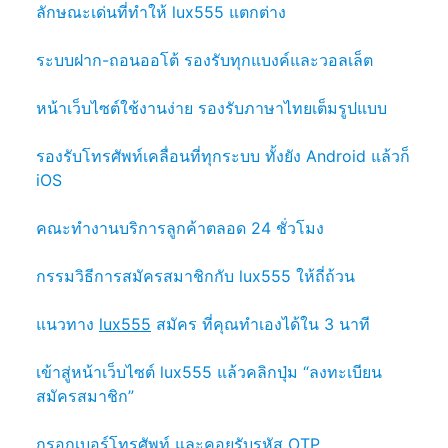
ลักษณะเด่นที่ทำให้ lux555 แตกต่าง
ระบบฝาก-ถอนออโต้ รองรับทุกแบงค์และวอลเล็ต
หน้าเว็บไซต์ใช้งานง่าย รองรับภาษาไทยเต็มรูปแบบ
รองรับโทรศัพท์เคลื่อนที่ทุกระบบ ทั้งยัง Android แล้วก็
iOS
คณะทำงานบริการลูกค้าตลอด 24 ชั่วโมง
กรรมวิธีการสมัครสมาชิกกับ lux555 ให้ถี่ถ้วน
แนวทาง
lux555
สมัคร ที่คุณทำเองได้ใน 3 นาที
เข้าสู่หน้าเว็บไซต์ lux555 แล้วคลิกปุ่ม “ลงทะเบียน
สมัครสมาชิก”
กรอกเบอร์โทรศัพท์ และคอยรับรหัส OTP