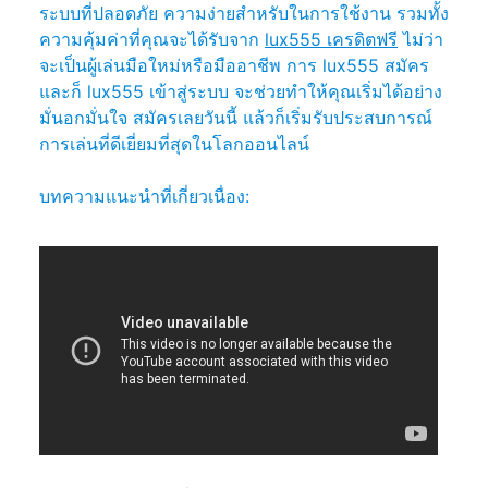
ระบบที่ปลอดภัย ความง่ายสำหรับในการใช้งาน รวมทั้ง
ความคุ้มค่าที่คุณจะได้รับจาก
lux555 เครดิตฟรี
ไม่ว่า
จะเป็นผู้เล่นมือใหม่หรือมืออาชีพ การ lux555 สมัคร
และก็ lux555 เข้าสู่ระบบ จะช่วยทำให้คุณเริ่มได้อย่าง
มั่นอกมั่นใจ สมัครเลยวันนี้ แล้วก็เริ่มรับประสบการณ์
การเล่นที่ดีเยี่ยมที่สุดในโลกออนไลน์
บทความแนะนำที่เกี่ยวเนื่อง: