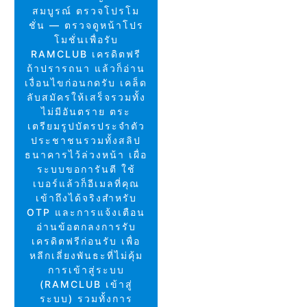
สมบูรณ์ ตรวจโปรโม
ชั่น — ตรวจดูหน้าโปร
โมชั่นเพื่อรับ
RAMCLUB เครดิตฟรี
ถ้าปรารถนา แล้วก็อ่าน
เงื่อนไขก่อนกดรับ เคล็ด
ลับสมัครให้เสร็จรวมทั้ง
ไม่มีอันตราย ตระ
เตรียมรูปบัตรประจำตัว
ประชาชนรวมทั้งสลิป
ธนาคารไว้ล่วงหน้า เผื่อ
ระบบขอการันตี ใช้
เบอร์แล้วก็อีเมลที่คุณ
เข้าถึงได้จริงสำหรับ
OTP และการแจ้งเตือน
อ่านข้อตกลงการรับ
เครดิตฟรีก่อนรับ เพื่อ
หลีกเลี่ยงพันธะที่ไม่คุ้ม
การเข้าสู่ระบบ
(RAMCLUB เข้าสู่
ระบบ) รวมทั้งการ