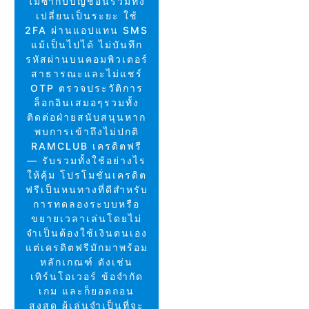
ไม่ซ้ำกับบัญชีอื่นรวมทั้ง
เปลี่ยนเป็นระยะ ใช้
2FA ผ่านแอปแทน SMS
แม้เป็นไปได้ ไม่บันทึก
รหัสผ่านบนคอมพิวเตอร์
สาธารณะและไม่แชร์
OTP ตรวจประวัติการ
ล็อกอินเสมอๆรวมทั้ง
ติดต่อฝ่ายสนับสนุนหาก
พบการเข้าถึงไม่ปกติ
RAMCLUB เครดิตฟรี
— รับรวมทั้งใช้อย่างไร
ให้คุ้ม โปรโมชั่นเครดิต
ฟรีเป็นหนทางที่ดีสำหรับ
การทดลองระบบหรือ
ขยายเวลาเล่นโดยไม่
จำเป็นต้องใช้เงินตนเอง
แต่เครดิตฟรีมักมาพร้อม
หลักเกณฑ์ ดังเช่น
เทิร์นโอเวอร์ ข้อจำกัด
เกม และก็ยอดถอน
สูงสุด ผู้เล่นจำเป็นที่จะ