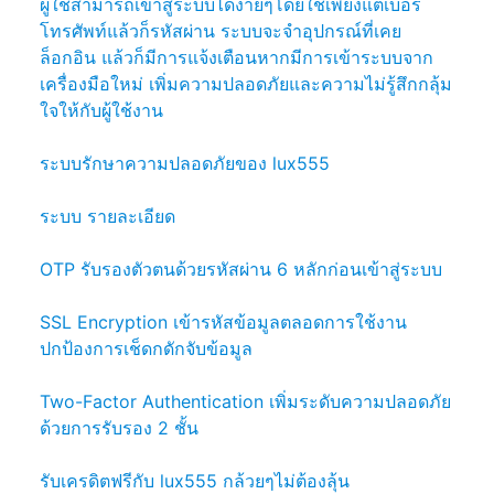
ผู้ใช้สามารถเข้าสู่ระบบได้ง่ายๆโดยใช้เพียงแต่เบอร์
โทรศัพท์แล้วก็รหัสผ่าน ระบบจะจำอุปกรณ์ที่เคย
ล็อกอิน แล้วก็มีการแจ้งเตือนหากมีการเข้าระบบจาก
เครื่องมือใหม่ เพิ่มความปลอดภัยและความไม่รู้สึกกลุ้ม
ใจให้กับผู้ใช้งาน
ระบบรักษาความปลอดภัยของ lux555
ระบบ รายละเอียด
OTP รับรองตัวตนด้วยรหัสผ่าน 6 หลักก่อนเข้าสู่ระบบ
SSL Encryption เข้ารหัสข้อมูลตลอดการใช้งาน
ปกป้องการเช็ดกดักจับข้อมูล
Two-Factor Authentication เพิ่มระดับความปลอดภัย
ด้วยการรับรอง 2 ชั้น
รับเครดิตฟรีกับ lux555 กล้วยๆไม่ต้องลุ้น