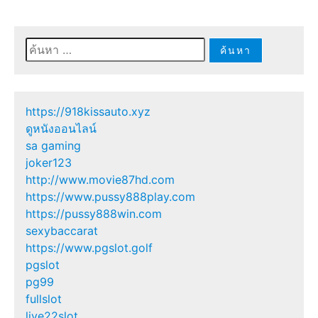
ค้นหา
สำหรับ:
https://918kissauto.xyz
ดูหนังออนไลน์
sa gaming
joker123
http://www.movie87hd.com
https://www.pussy888play.com
https://pussy888win.com
sexybaccarat
https://www.pgslot.golf
pgslot
pg99
fullslot
live22slot