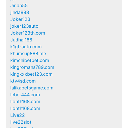
Jinda55
jinda888
Joker123
joker123auto
Joker123th.com
Judhai168
k1gt-auto.com
khumsup888.me
kimchibetbet.com
kingromans789.com
kingxxxbet123.com
ktv4sd.com
lalikabetsgame.com
lcbet444.com
lionth168.com
lionth168.com
Live22
live22slot