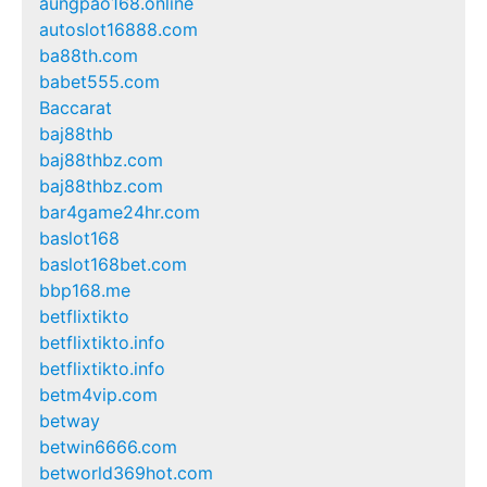
aungpao168.online
autoslot16888.com
ba88th.com
babet555.com
Baccarat
baj88thb
baj88thbz.com
baj88thbz.com
bar4game24hr.com
baslot168
baslot168bet.com
bbp168.me
betflixtikto
betflixtikto.info
betflixtikto.info
betm4vip.com
betway
betwin6666.com
betworld369hot.com