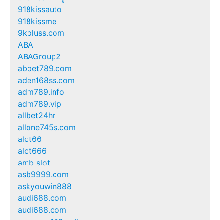
918kissauto
918kissme
9kpluss.com
ABA
ABAGroup2
abbet789.com
aden168ss.com
adm789.info
adm789.vip
allbet24hr
allone745s.com
alot66
alot666
amb slot
asb9999.com
askyouwin888
audi688.com
audi688.com