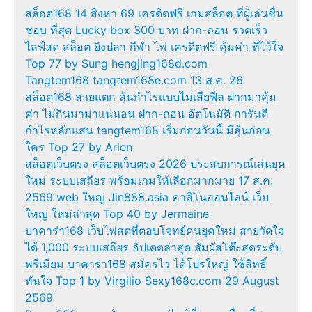
สล็อต168 14 สิงหา 69 เครดิตฟรี เกมสล็อต ที่ผู้เล่นชื่น
ชอบ ที่สุด Lucky box 300 บาท ฝาก-ถอน รวดเร็ว
ไลฟ์สด สล็อต ยิงปลา กีฬา ไพ่ เครดิตฟรี คุ้มค่า ที่ไว้ใจ
Top 77 by Sung hengjing168d.com
Tangtem168 tangtem168e.com 13 ส.ค. 26
สล็อต168 สายแตก ลุ้นกำไรแบบไม่เสียฟีล ฝากมาคุ้ม
ค่า ไม่กินมาม่าแน่นอน ฝาก-ถอน อัตโนมัติ การันตี
กำไรหลักแสน tangtem168 เริ่มก่อนวันนี้ มีลุ้นก่อน
ใคร Top 27 by Arlen
สล็อตเว็บตรง สล็อตเว็บตรง 2026 ประสบการณ์เล่นยุค
ใหม่ ระบบเสถียร พร้อมเกมให้เลือกมากมาย 17 ส.ค.
2569 web ใหญ่ Jin888.asia คาสิโนออนไลน์ เว็บ
ใหญ่ ใหม่ล่าสุด Top 40 by Jermaine
บาคาร่า168 เว็บไพ่สดที่ตอบโจทย์คนยุคใหม่ สายวัดใจ
ได้ 1,000 ระบบเสถียร อัปเดตล่าสุด สัมผัสโต๊ะสดระดับ
พรีเมียม บาคาร่า168 สมัครไว ได้โปรใหญ่ ใช้สิทธิ์
ทันใจ Top 1 by Virgilio Sexy168c.com 29 August
2569