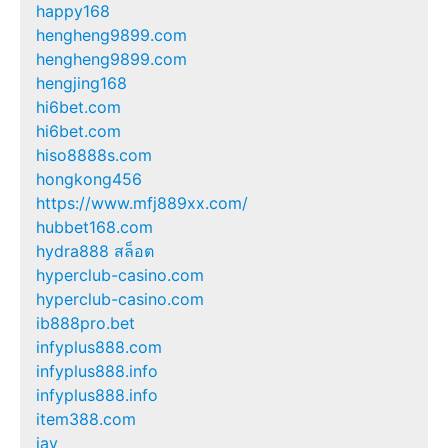
happy168
hengheng9899.com
hengheng9899.com
hengjing168
hi6bet.com
hi6bet.com
hiso8888s.com
hongkong456
https://www.mfj889xx.com/
hubbet168.com
hydra888 สล็อต
hyperclub-casino.com
hyperclub-casino.com
ib888pro.bet
infyplus888.com
infyplus888.info
infyplus888.info
item388.com
jav