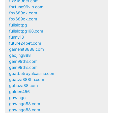
fizz169bet.com
fortune99vip.com
fox689ok.com
fox689ok.com
fullslotpg
fullslotpg168.com
funny18
future24bet.com
gamehit8888.com
gaojing888
gem99ths.com
gem99ths.com
goatbetroyalcasino.com
goatza888fin.com
gobaza88.com
golden456
gowingo
gowingo88.com
gowingo88.com