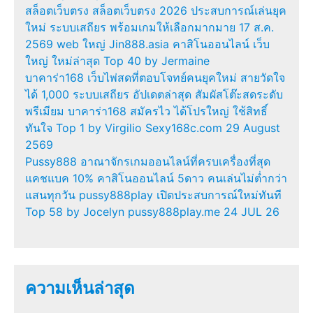
สล็อตเว็บตรง สล็อตเว็บตรง 2026 ประสบการณ์เล่นยุค
ใหม่ ระบบเสถียร พร้อมเกมให้เลือกมากมาย 17 ส.ค.
2569 web ใหญ่ Jin888.asia คาสิโนออนไลน์ เว็บ
ใหญ่ ใหม่ล่าสุด Top 40 by Jermaine
บาคาร่า168 เว็บไพ่สดที่ตอบโจทย์คนยุคใหม่ สายวัดใจ
ได้ 1,000 ระบบเสถียร อัปเดตล่าสุด สัมผัสโต๊ะสดระดับ
พรีเมียม บาคาร่า168 สมัครไว ได้โปรใหญ่ ใช้สิทธิ์
ทันใจ Top 1 by Virgilio Sexy168c.com 29 August
2569
Pussy888 อาณาจักรเกมออนไลน์ที่ครบเครื่องที่สุด
แคชแบค 10% คาสิโนออนไลน์ 5ดาว คนเล่นไม่ต่ำกว่า
แสนทุกวัน pussy888play เปิดประสบการณ์ใหม่ทันที
Top 58 by Jocelyn pussy888play.me 24 JUL 26
ความเห็นล่าสุด