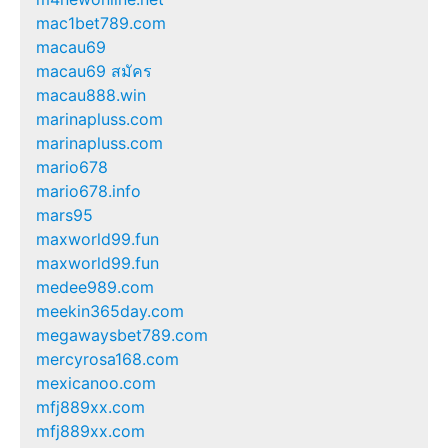
mac1bet789.com
macau69
macau69 สมัคร
macau888.win
marinapluss.com
marinapluss.com
mario678
mario678.info
mars95
maxworld99.fun
maxworld99.fun
medee989.com
meekin365day.com
megawaysbet789.com
mercyrosa168.com
mexicanoo.com
mfj889xx.com
mfj889xx.com