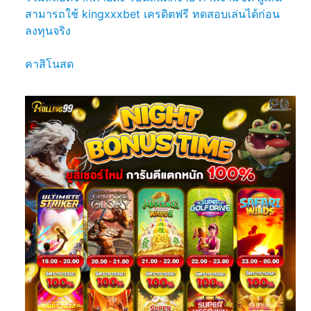
สามารถใช้ kingxxxbet เครดิตฟรี ทดสอบเล่นได้ก่อน
ลงทุนจริง
คาสิโนสด