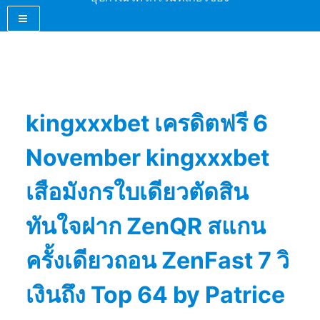
kingxxxbet เครดิตฟรี 6
November kingxxxbet
เสือมังกรใบเดียวตัดสิน
ทันใจฝาก ZenQR สแกน
ครั้งเดียวถอน ZenFast 7 วิ
เงินถึง Top 64 by Patrice