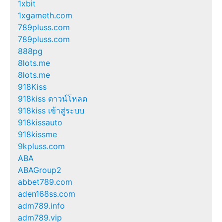
1xbit
1xgameth.com
789pluss.com
789pluss.com
888pg
8lots.me
8lots.me
918Kiss
918kiss ดาวน์โหลด
918kiss เข้าสู่ระบบ
918kissauto
918kissme
9kpluss.com
ABA
ABAGroup2
abbet789.com
aden168ss.com
adm789.info
adm789.vip