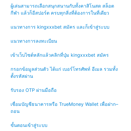
ผู้เล่นสามารถเลือกสนุกสนานกับทั้งคาสิโนสด สล็อต
กีฬา แล้วก็อีสปอร์ต ครบทุกสิ่งที่ต้องการในที่เดียว
แนวทางการ kingxxxbet สมัคร และก็เข้าสู่ระบบ
แนวทางการลงทะเบียน
เข้าเว็บไซต์หลักแล้วคลิกที่ปุ่ม kingxxxbet สมัคร
กรอกข้อมูลส่วนตัว ได้แก่ เบอร์โทรศัพท์ อีเมล รวมทั้ง
ตั้งรหัสผ่าน
รับรอง OTP ผ่านมือถือ
เชื่อมบัญชีธนาคารหรือ TrueMoney Wallet เพื่อฝาก–
ถอน
ขั้นตอนเข้าสู่ระบบ