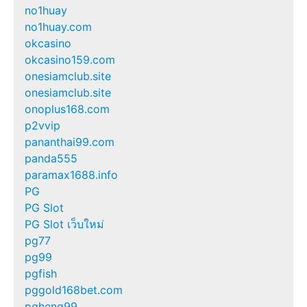
no1huay
no1huay.com
okcasino
okcasino159.com
onesiamclub.site
onesiamclub.site
onoplus168.com
p2vvip
pananthai99.com
panda555
paramax1688.info
PG
PG Slot
PG Slot เว็บใหม่
pg77
pg99
pgfish
pggold168bet.com
pgheng99