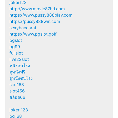
joker123
http://www.movie87hd.com
https://www.pussy888play.com
https://pussy888win.com
sexybaccarat
https://www.pgslot.golf
pgslot
pg99
fullslot
live22slot
หนังชนโรง
ดูหนังฟรี
ดูหนังชนโรง
slot168
slot456
สล็อต66
joker 123
pg168