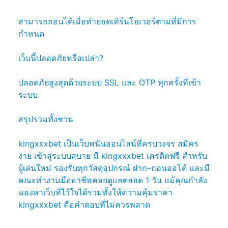
สามารถถอนได้เมื่อทำยอดเทิร์นโอเวอร์ตามที่มีการ
กำหนด
เว็บนี้ปลอดภัยหรือเปล่า?
ปลอดภัยสูงสุดด้วยระบบ SSL และ OTP ทุกครั้งที่เข้า
ระบบ
สรุปรวมทั้งชวน
kingxxxbet เป็นเว็บพนันออนไลน์ที่ครบวงจร สมัคร
ง่าย เข้าสู่ระบบสบาย มี kingxxxbet เครดิตฟรี สำหรับ
ผู้เล่นใหม่ รองรับทุกวัสดุอุปกรณ์ ฝาก–ถอนออโต้ และมี
คณะทำงานมืออาชีพคอยดูแลตลอด 1 วัน แม้คุณกำลัง
มองหาเว็บที่ไว้ใจได้รวมทั้งให้ความคุ้มราคา
kingxxxbet คือคำตอบที่ไม่ควรพลาด