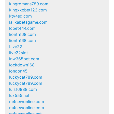
kingromans789.com
kingxxxbet123.com
ktv4sd.com
lalikabetsgame.com
lcbet444.com
lionth168.com
lionth168.com
Live22
live22slot
lnw365bet.com
lockdown168
london45
luckycat789.com
luckycat789.com
luis16888.com
lux555.net
m4newonline.com
m4newonline.com
m4newonline.net