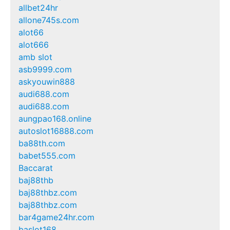
allbet24hr
allone745s.com
alot66
alot666
amb slot
asb9999.com
askyouwin888
audi688.com
audi688.com
aungpao168.online
autoslot16888.com
ba88th.com
babet555.com
Baccarat
baj88thb
baj88thbz.com
baj88thbz.com
bar4game24hr.com
baslot168