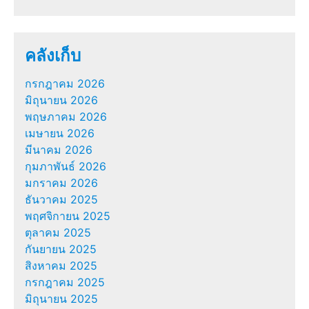
คลังเก็บ
กรกฎาคม 2026
มิถุนายน 2026
พฤษภาคม 2026
เมษายน 2026
มีนาคม 2026
กุมภาพันธ์ 2026
มกราคม 2026
ธันวาคม 2025
พฤศจิกายน 2025
ตุลาคม 2025
กันยายน 2025
สิงหาคม 2025
กรกฎาคม 2025
มิถุนายน 2025