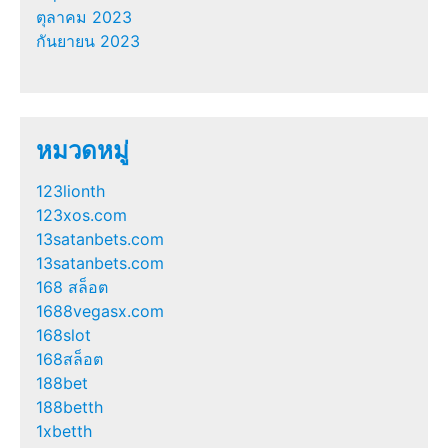
ตุลาคม 2023
กันยายน 2023
หมวดหมู่
123lionth
123xos.com
13satanbets.com
13satanbets.com
168 สล็อต
1688vegasx.com
168slot
168สล็อต
188bet
188betth
1xbetth