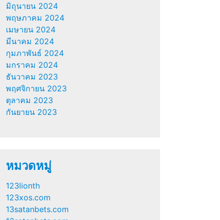
มิถุนายน 2024
พฤษภาคม 2024
เมษายน 2024
มีนาคม 2024
กุมภาพันธ์ 2024
มกราคม 2024
ธันวาคม 2023
พฤศจิกายน 2023
ตุลาคม 2023
กันยายน 2023
หมวดหมู่
123lionth
123xos.com
13satanbets.com