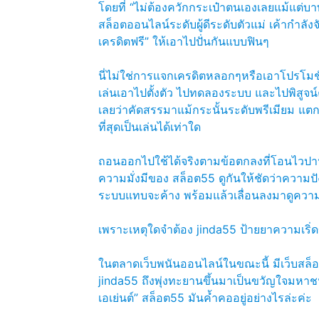
โดยที่ “ไม่ต้องควักกระเป๋าตนเองเลยแม้แต่บาท
สล็อตออนไลน์ระดับผู้ดีระดับตัวแม่ เค้ากำล
เครดิตฟรี” ให้เอาไปปั่นกันแบบฟินๆ
นี่ไม่ใช่การแจกเครดิตหลอกๆหรือเอาโปรโมชั่
เล่นเอาไปตั้งตัว ไปทดลองระบบ และไปพิสูจน์
เลยว่าคัดสรรมาแม้กระนั้นระดับพรีเมียม แตกง่
ที่สุดเป็นเล่นได้เท่าใด
ถอนออกไปใช้ได้จริงตามข้อตกลงที่โอนไวปา
ความมั่งมีของ สล็อต55 ดูกันให้ชัดว่าความป
ระบบแทบจะค้าง พร้อมแล้วเลื่อนลงมาดูความมั
เพราะเหตุใดจำต้อง jinda55 ป้ายยาความเริ่ดข
ในตลาดเว็บพนันออนไลน์ในขณะนี้ มีเว็บสล็อตผ
jinda55 ถึงพุ่งทะยานขึ้นมาเป็นขวัญใจมหาชนไ
เอเย่นต์” สล็อต55 มันค้ำคออยู่อย่างไรล่ะค่ะ