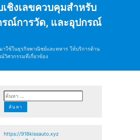
บบเชิงเลขควบคุมสำหรับ
รณ์การวัด, และอุปกรณ์
ำมาใช้ในธุรกิจพาณิชย์และทหาร ให้บริการด้าน
ิศวกรรมที่เกี่ยวข้อง
ค้นหา
สำหรับ:
https://918kissauto.xyz