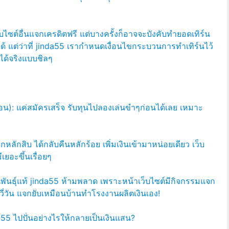
ไซต์อื่นแจกเครดิตฟรี แต่บางครั้งก็อาจจะบังคับทำยอดเทิร์น
ม่ได้ แต่ว่าที่ jinda55 เรากำหนดเงื่อนไขกระบวนการทำเทิร์นไว้
้ได้จริงแบบชิลๆ
่อน): แค่สมัครเสร็จ รับทุนไปลองเล่นขำๆก่อนได้เลย เหมาะ
ลักสิบ ได้กลับคืนหลักร้อย เพิ่มเงินเข้ามาหน่อยเดียว เว็บ
เยอะขึ้นเรื่อยๆ
ันธุ์แท้ jinda55 ห้ามพลาด เพราะหน้าเว็บไซต์มีกิจกรรมแจก
วี่วัน แจกยับเหมือนบ้านทำโรงงานผลิตเงินเอง!
a55 ไปปั่นอย่างไรให้กลายเป็นเงินแสน?