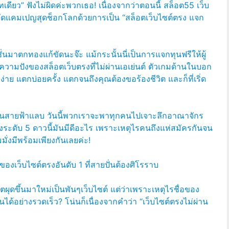
เดียว” ฟังไม่ผิดค่ะพวกเธอ! เนื่องจากว่าตอนนี้ สล็อต55 เว็บ
ังจัดแคมเปญสุดช็อกโลกด้วยการเป็น “สล็อตเว็บไซต์ตรง แจก
นมาตกทองแก้ขัดนะจ๊ะ แม้กระนั้นนี่เป็นการแจกทุนฟรีให้ผู้
ความปังของสล็อตเว็บตรงที่ไม่ผ่านเอเย่นต์ ตัวเกมด้านในบอก
าย แตกบ่อยครั้ง แตกจนถึงคุณต้องขอร้องชีวิต และก็ที่เริ่ด
นสายฟ้าแลบ วันนี้พวกเราจะพาทุกคนไปเจาะลึกอาณาจักร
ังระดับ 5 ดาวนี้มันมีดีอะไร เพราะเหตุไรคนถึงแห่สมัครกันจน
่งมีพร้อมเพียงกันเลยค่ะ!
องเว็บไซต์ตรงอันดับ 1 ที่สายปั่นต้องศิโรราบ
ุดขึ้นมาใหม่เป็นพันๆเว็บไซต์ แต่ว่าเพราะเหตุไรชื่อของ
ด้อย่างรวดเร็ว? โน่นก็เนื่องจากคำว่า “เว็บไซต์ตรงไม่ผ่าน