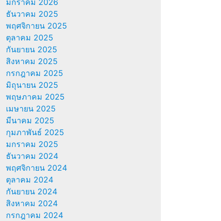
มกราคม 2026
ธันวาคม 2025
พฤศจิกายน 2025
ตุลาคม 2025
กันยายน 2025
สิงหาคม 2025
กรกฎาคม 2025
มิถุนายน 2025
พฤษภาคม 2025
เมษายน 2025
มีนาคม 2025
กุมภาพันธ์ 2025
มกราคม 2025
ธันวาคม 2024
พฤศจิกายน 2024
ตุลาคม 2024
กันยายน 2024
สิงหาคม 2024
กรกฎาคม 2024