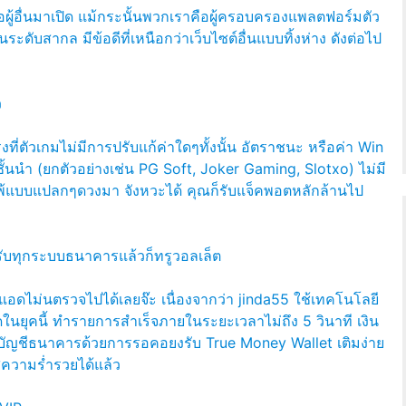
์ต่อผู้อื่นมาเปิด แม้กระนั้นพวกเราคือผู้ครอบครองแพลตฟอร์มตัว
ะดับสากล มีข้อดีที่เหนือกว่าเว็บไซต์อื่นแบบทิ้งห่าง ดังต่อไป
ว
งที่ตัวเกมไม่มีการปรับแก้ค่าใดๆทั้งนั้น อัตราชนะ หรือค่า Win
นำ (ยกตัวอย่างเช่น PG Soft, Joker Gaming, Slotxo) ไม่มี
แพ้แบบแปลกๆดวงมา จังหวะได้ คุณก็รับแจ็คพอตหลักล้านไป
รับทุกระบบธนาคารแล้วก็ทรูวอลเล็ต
ดไม่นตรวจไปได้เลยจ๊ะ เนื่องจากว่า jinda55 ใช้เทคโนโลยี
ุดในยุคนี้ ทำรายการสำเร็จภายในระยะเวลาไม่ถึง 5 วินาที เงิน
่มีบัญชีธนาคารด้วยการรอคอยงรับ True Money Wallet เติมง่าย
ู่ความร่ำรวยได้แล้ว