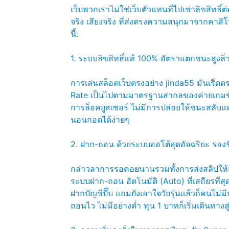
เว็บพวกเราไม่ใช่เว็บตัวแทนที่ไปเช่าลิขสิทธิ
จริง เสียงจริง ที่ส่งตรงความสนุกมาจากคาสิโนร
นี้:
1. ระบบลิขสิทธิ์แท้ 100% อัตราแตกชนะสูงลิ่
การเล่นสล็อตเว็บตรงอย่าง jinda55 มันเริ่ดตร
Rate เป็นไปตามมาตรฐานสากลของค่ายเกมชั้น
การล็อคยูสเซอร์ ไม่มีการปล่อยให้ชนะสลับ
นอนกอดได้ง่ายๆ
2. ฝาก-ถอน ด้วยระบบออโต้สุดอัจฉริยะ รอง
กล่าวลาการรอคอยนานรวมทั้งการส่งสลิปให้แอ
ระบบฝาก-ถอน อัตโนมัติ (Auto) ที่เสถียรที่ส
ฝากบัญชีปั๊บ แถมยังเอาใจวัยรุ่นแล้วก็คนไม
ถอนไว ไม่มีอย่างต่ำ ทุน 1 บาทก็เริ่มเดินทางส