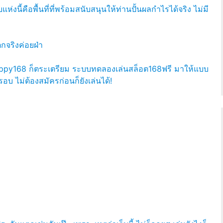
ห่งนี้คือพื้นที่ที่พร้อมสนับสนุนให้ท่านปั้นผลกำไรได้จริง ไม่มี
จริงค่อยฝ่า
ิง happy168 ก็ตระเตรียม ระบบทดลองเล่นสล็อต168ฟรี มาให้แบบ
อบ ไม่ต้องสมัครก่อนก็ยังเล่นได้!