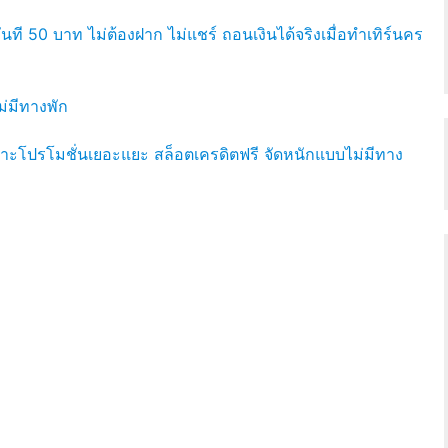
ันที 50 บาท ไม่ต้องฝาก ไม่แชร์ ถอนเงินได้จริงเมื่อทำเทิร์นคร
่มีทางพัก
พราะโปรโมชั่นเยอะแยะ สล็อตเครดิตฟรี จัดหนักแบบไม่มีทาง