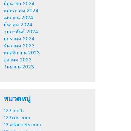
มิถุนายน 2024
พฤษภาคม 2024
เมษายน 2024
มีนาคม 2024
กุมภาพันธ์ 2024
มกราคม 2024
ธันวาคม 2023
พฤศจิกายน 2023
ตุลาคม 2023
กันยายน 2023
หมวดหมู่
123lionth
123xos.com
13satanbets.com