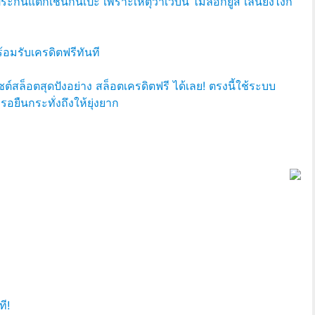
นแตกเช่นกันเป๊ะ เพราะเหตุว่าเว็บนี้ ไม่ล็อกยูส เล่นยังไงก็
อมรับเครดิตฟรีทันที
ซต์สล็อตสุดปังอย่าง สล็อตเครดิตฟรี ได้เลย! ตรงนี้ใช้ระบบ
อยืนกระทั่งถึงให้ยุ่งยาก
ที!