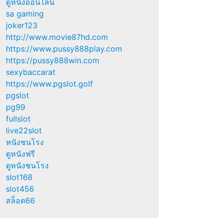
ดูหนังออนไลน์
sa gaming
joker123
http://www.movie87hd.com
https://www.pussy888play.com
https://pussy888win.com
sexybaccarat
https://www.pgslot.golf
pgslot
pg99
fullslot
live22slot
หนังชนโรง
ดูหนังฟรี
ดูหนังชนโรง
slot168
slot456
สล็อต66