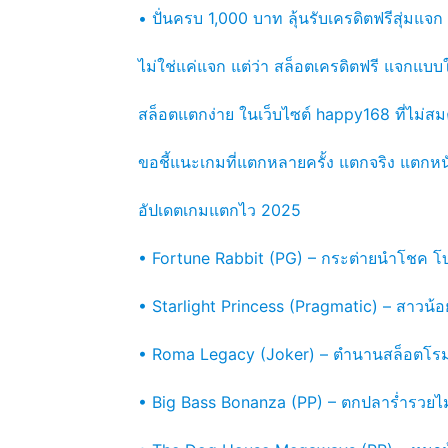
• ปั่นครบ 1,000 บาท ลุ้นรับเครดิตฟรีสุ่มแจก
ไม่ใช่แค่แจก แต่ว่า สล็อตเครดิตฟรี แจกแบบใ
สล็อตแตกง่าย ในเว็บไซต์ happy168 ที่ไม่
ขอชี้แนะเกมที่แตกหลายครั้ง แตกจริง แตกหนั
อัปเดตเกมแตกไว 2025
• Fortune Rabbit (PG) – กระต่ายนำโชค โบ
• Starlight Princess (Pragmatic) – สาวน้
• Roma Legacy (Joker) – ตำนานสล็อตโรม่
• Big Bass Bonanza (PP) – ตกปลาร่ำรวยไม่ร