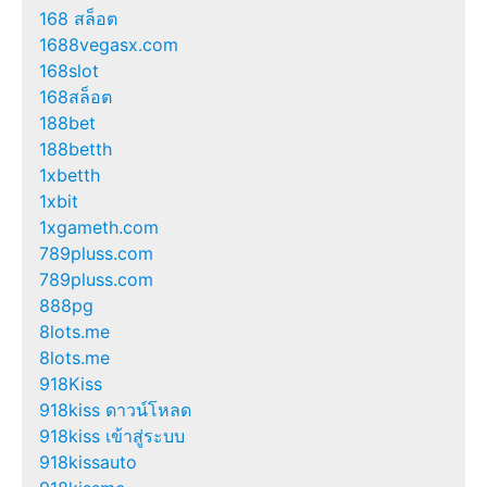
168 สล็อต
1688vegasx.com
168slot
168สล็อต
188bet
188betth
1xbetth
1xbit
1xgameth.com
789pluss.com
789pluss.com
888pg
8lots.me
8lots.me
918Kiss
918kiss ดาวน์โหลด
918kiss เข้าสู่ระบบ
918kissauto