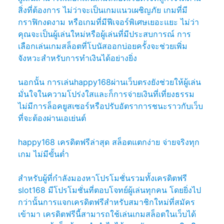
สิ่งที่ต้องการ ไม่ว่าจะเป็นเกมแนวเผชิญภัย เกมที่มี
กราฟิกงดงาม หรือเกมที่มีฟีเจอร์พิเศษเยอะแยะ ไม่ว่า
คุณจะเป็นผู้เล่นใหม่หรือผู้เล่นที่มีประสบการณ์ การ
เลือกเล่นเกมสล็อตที่โบนัสออกบ่อยครั้งจะช่วยเพิ่ม
จังหวะสำหรับการทำเงินได้อย่างยิ่ง
นอกนั้น การเล่นhappy168ผ่านเว็บตรงยังช่วยให้ผู้เล่น
มั่นใจในความโปร่งใสและก็การจ่ายเงินที่เที่ยงธรรม
ไม่มีการล็อคยูสเซอร์หรือปรับอัตราการชนะราวกับเว็บ
ที่จะต้องผ่านเอเย่นต์
happy168 เครดิตฟรีล่าสุด สล็อตแตกง่าย จ่ายจริงทุก
เกม ไม่มีขั้นต่ำ
สำหรับผู้ที่กำลังมองหาโปรโมชั่นรวมทั้งเครดิตฟรี
slot168 มีโปรโมชั่นที่ตอบโจทย์ผู้เล่นทุกคน โดยยิ่งไป
กว่านั้นการแจกเครดิตฟรีสำหรับสมาชิกใหม่ที่สมัคร
เข้ามา เครดิตฟรีนี้สามารถใช้เล่นเกมสล็อตในเว็บได้