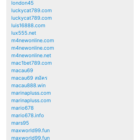
london45
luckycat789.com
luckycat789.com
luis16888.com
lux555.net
m4newonline.com
m4newonline.com
m4newonline.net
mac1bet789.com
macau69
macau69 สมัคร
macau888.win
marinapluss.com
marinapluss.com
mario678
mario678.info
mars95
maxworld99.fun
maxworld99.fun