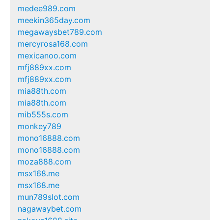
medee989.com
meekin365day.com
megawaysbet789.com
mercyrosa168.com
mexicanoo.com
mfj889xx.com
mfj889xx.com
mia88th.com
mia88th.com
mib555s.com
monkey789
mono16888.com
mono16888.com
moza888.com
msx168.me
msx168.me
mun789slot.com
nagawaybet.com