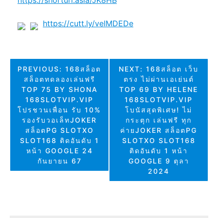
https://cutt.ly/veIMDEDe
แนะแนว
PREVIOUS:
168สล็อต
NEXT:
168สล็อต เว็บ
สล็อตทดลองเล่นฟรี
ตรง ไม่ผ่านเอเย่นต์
เรื่อง
TOP 75 BY SHONA
TOP 69 BY HELENE
168SLOTVIP.VIP
168SLOTVIP.VIP
โปรชวนเพื่อน รับ 10%
โบนัสสุดพิเศษ! ไม่
รองรับวอเล็ทJOKER
กระตุก เล่นฟรี ทุก
สล็อตPG SLOTXO
ค่ายJOKER สล็อตPG
SLOT168 ติดอันดับ 1
SLOTXO SLOT168
หน้า GOOGLE 24
ติดอันดับ 1 หน้า
กันยายน 67
GOOGLE 9 ตุลา
2024