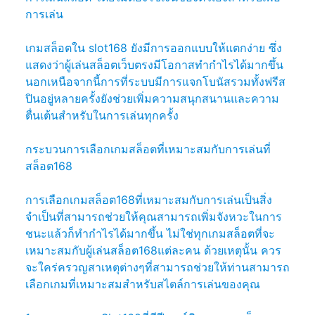
การเล่น
เกมสล็อตใน slot168 ยังมีการออกแบบให้แตกง่าย ซึ่ง
แสดงว่าผู้เล่นสล็อตเว็บตรงมีโอกาสทำกำไรได้มากขึ้น
นอกเหนือจากนี้การที่ระบบมีการแจกโบนัสรวมทั้งฟรีส
ปินอยู่หลายครั้งยังช่วยเพิ่มความสนุกสนานและความ
ตื่นเต้นสำหรับในการเล่นทุกครั้ง
กระบวนการเลือกเกมสล็อตที่เหมาะสมกับการเล่นที่
สล็อต168
การเลือกเกมสล็อต168ที่เหมาะสมกับการเล่นเป็นสิ่ง
จำเป็นที่สามารถช่วยให้คุณสามารถเพิ่มจังหวะในการ
ชนะแล้วก็ทำกำไรได้มากขึ้น ไม่ใช่ทุกเกมสล็อตที่จะ
เหมาะสมกับผู้เล่นสล็อต168แต่ละคน ด้วยเหตุนั้น ควร
จะใคร่ครวญสาเหตุต่างๆที่สามารถช่วยให้ท่านสามารถ
เลือกเกมที่เหมาะสมสำหรับสไตล์การเล่นของคุณ