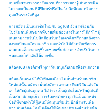
แบบซึ่งสามารถรองรับความต้องการของผู้เล่นทุกชนิด
ไม่ว่าจะเป็นเกมที่มีฟีพบร์ฟรีสปิน โบนัสพิเศษ หรือการ
คูณเงินรางวัลที่สูง
การสมัครเป็นสมาชิกใหม่กับ pg168 ยังมาพร้อมกับ
โปรโมชั่นพิเศษมากที่ช่วยเพิ่มช่องทางในการได้กำไร ผู้
เล่นสามารถรับโบนัสต้อนรับหรือเครดิตฟรีภายหลังจาก
ลงทะเบียนสมัครสมาชิก และนำไปใช้สำหรับเพื่อการ
เล่นเกมสล็อตต่างๆซึ่งจะช่วยเพิ่มช่องทางสำหรับในการ
ชนะและก็ทำเงินได้มากขึ้น
สล็อต168 เครดิตฟรี ทุกๆวัน สนุกกับเกมสล็อตแตกง่าย
สล็อตเว็บตรง มิได้มีเพียงแต่โปรโมชั่นสำหรับสมาชิก
ใหม่แค่นั้น แม้กระนั้นยังมีการแจกเครดิตฟรีวันแล้ววัน
เล่าให้กับผู้เล่นทุกคน ไม่ว่าจะเป็นผู้เล่นใหม่หรือผู้เล่นที่
เป็นสมาชิกอยู่แล้ว การรับเครดิตฟรีทุกวันเป็นอีกหนึ่ง
ข้อดีที่ช่วยทำให้ผู้เล่นมีเงินทุนเพิ่มเติมอีกสำหรับเพื่อ
การเล่นสล็อต โดยไม่ต้องใช้เงินของตัวเองสำหรับเพื่อ