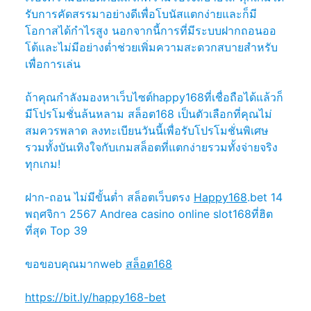
รับการคัดสรรมาอย่างดีเพื่อโบนัสแตกง่ายและก็มี
โอกาสได้กำไรสูง นอกจากนี้การที่มีระบบฝากถอนออ
โต้และไม่มีอย่างต่ำช่วยเพิ่มความสะดวกสบายสำหรับ
เพื่อการเล่น
ถ้าคุณกำลังมองหาเว็บไซต์happy168ที่เชื่อถือได้แล้วก็
มีโปรโมชั่นล้นหลาม สล็อต168 เป็นตัวเลือกที่คุณไม่
สมควรพลาด ลงทะเบียนวันนี้เพื่อรับโปรโมชั่นพิเศษ
รวมทั้งบันเทิงใจกับเกมสล็อตที่แตกง่ายรวมทั้งจ่ายจริง
ทุกเกม!
ฝาก-ถอน ไม่มีขั้นต่ำ สล็อตเว็บตรง
Happy168
.bet 14
พฤศจิกา 2567 Andrea casino online slot168ที่ฮิต
ที่สุด Top 39
ขอขอบคุณมากweb
สล็อต168
https://bit.ly/happy168-bet