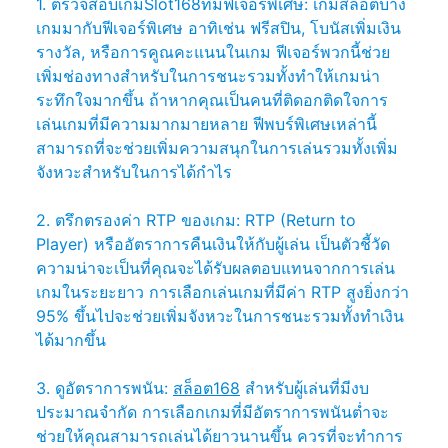
1. ตรวจสอบเกมSlot168ที่มีฟีเจอร์พิเศษ: เกมสล็อตบาง
เกมมากับฟีเจอร์พิเศษ อาทิเช่น ฟรีสปิน, โบนัสเพิ่มเงิน
รางวัล, หรือการคูณคะแนนในเกม ฟีเจอร์พวกนี้ช่วย
เพิ่มช่องทางสำหรับในการชนะรวมทั้งทำให้เกมน่า
ระทึกใจมากขึ้น ถ้าหากคุณเป็นคนที่ติดอกติดใจการ
เล่นเกมที่มีความมากมายหลาย ฟีพบร์พิเศษเหล่านี้
สามารถที่จะช่วยเพิ่มความสนุกในการเล่นรวมทั้งเพิ่ม
จังหวะสำหรับในการได้กำไร
2. ตรึกตรองค่า RTP ของเกม: RTP (Return to
Player) หรืออัตราการคืนเงินให้กับผู้เล่น เป็นตัวชี้วัด
ความน่าจะเป็นที่คุณจะได้รับผลตอบแทนจากการเล่น
เกมในระยะยาว การเลือกเล่นเกมที่มีค่า RTP สูงยิ่งกว่า
95% ขึ้นไปจะช่วยเพิ่มจังหวะในการชนะรวมทั้งทำเงิน
ได้มากขึ้น
3. ดูอัตราการพนัน:
สล็อต168
สำหรับผู้เล่นที่มีงบ
ประมาณจำกัด การเลือกเกมที่มีอัตราการพนันต่ำจะ
ช่วยให้คุณสามารถเล่นได้ยาวนานขึ้น ควรที่จะทำการ