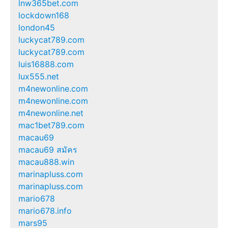
lnw365bet.com
lockdown168
london45
luckycat789.com
luckycat789.com
luis16888.com
lux555.net
m4newonline.com
m4newonline.com
m4newonline.net
mac1bet789.com
macau69
macau69 สมัคร
macau888.win
marinapluss.com
marinapluss.com
mario678
mario678.info
mars95