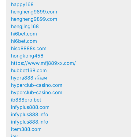
happy168
hengheng9899.com
hengheng9899.com
hengjing168
hi6bet.com
hi6bet.com
hiso8888s.com
hongkong456
https://www.mfj889xx.com/
hubbet168.com
hydra888 สล็อต
hyperclub-casino.com
hyperclub-casino.com
ib888pro.bet
infyplus888.com
infyplus888.info
infyplus888.info
item388.com
jav