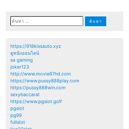
ค้นหา
สำหรับ:
https://918kissauto.xyz
ดูหนังออนไลน์
sa gaming
joker123
http://www.movie87hd.com
https://www.pussy888play.com
https://pussy888win.com
sexybaccarat
https://www.pgslot.golf
pgslot
pg99
fullslot
live22slot