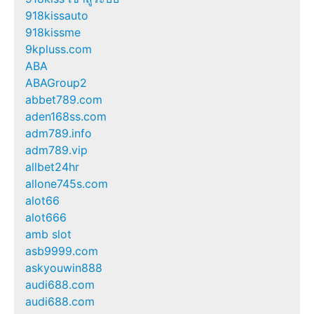
918kissauto
918kissme
9kpluss.com
ABA
ABAGroup2
abbet789.com
aden168ss.com
adm789.info
adm789.vip
allbet24hr
allone745s.com
alot66
alot666
amb slot
asb9999.com
askyouwin888
audi688.com
audi688.com