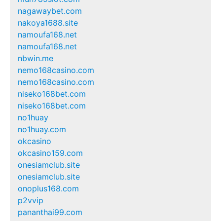
nagawaybet.com
nakoya1688.site
namoufa168.net
namoufa168.net
nbwin.me
nemo168casino.com
nemo168casino.com
niseko168bet.com
niseko168bet.com
no1huay
no1huay.com
okcasino
okcasino159.com
onesiamclub.site
onesiamclub.site
onoplus168.com
p2vvip
pananthai99.com