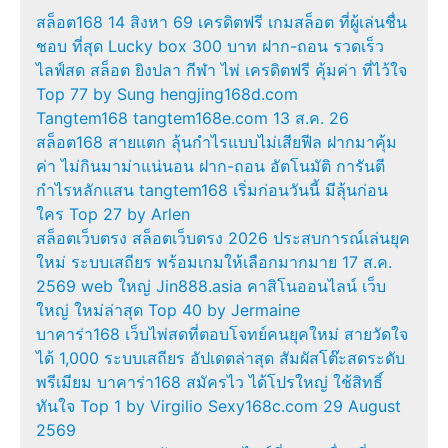
สล็อต168 14 สิงหา 69 เครดิตฟรี เกมสล็อต ที่ผู้เล่นชื่น
ชอบ ที่สุด Lucky box 300 บาท ฝาก-ถอน รวดเร็ว
ไลฟ์สด สล็อต ยิงปลา กีฬา ไพ่ เครดิตฟรี คุ้มค่า ที่ไว้ใจ
Top 77 by Sung hengjing168d.com
Tangtem168 tangtem168e.com 13 ส.ค. 26
สล็อต168 สายแตก ลุ้นกำไรแบบไม่เสียฟีล ฝากมาคุ้ม
ค่า ไม่กินมาม่าแน่นอน ฝาก-ถอน อัตโนมัติ การันตี
กำไรหลักแสน tangtem168 เริ่มก่อนวันนี้ มีลุ้นก่อน
ใคร Top 27 by Arlen
สล็อตเว็บตรง สล็อตเว็บตรง 2026 ประสบการณ์เล่นยุค
ใหม่ ระบบเสถียร พร้อมเกมให้เลือกมากมาย 17 ส.ค.
2569 web ใหญ่ Jin888.asia คาสิโนออนไลน์ เว็บ
ใหญ่ ใหม่ล่าสุด Top 40 by Jermaine
บาคาร่า168 เว็บไพ่สดที่ตอบโจทย์คนยุคใหม่ สายวัดใจ
ได้ 1,000 ระบบเสถียร อัปเดตล่าสุด สัมผัสโต๊ะสดระดับ
พรีเมียม บาคาร่า168 สมัครไว ได้โปรใหญ่ ใช้สิทธิ์
ทันใจ Top 1 by Virgilio Sexy168c.com 29 August
2569