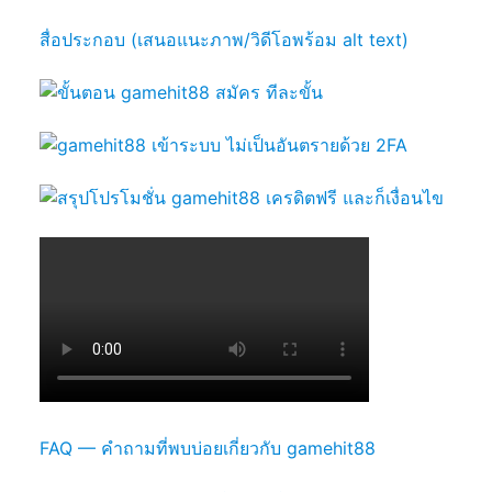
สื่อประกอบ (เสนอแนะภาพ/วิดีโอพร้อม alt text)
FAQ — คำถามที่พบบ่อยเกี่ยวกับ gamehit88