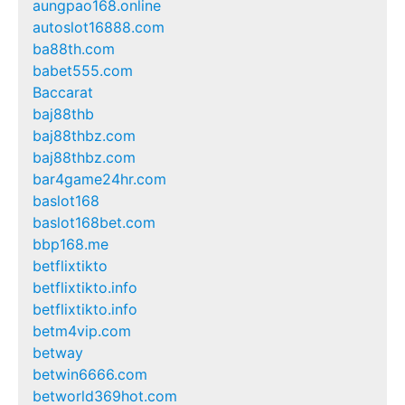
aungpao168.online
autoslot16888.com
ba88th.com
babet555.com
Baccarat
baj88thb
baj88thbz.com
baj88thbz.com
bar4game24hr.com
baslot168
baslot168bet.com
bbp168.me
betflixtikto
betflixtikto.info
betflixtikto.info
betm4vip.com
betway
betwin6666.com
betworld369hot.com