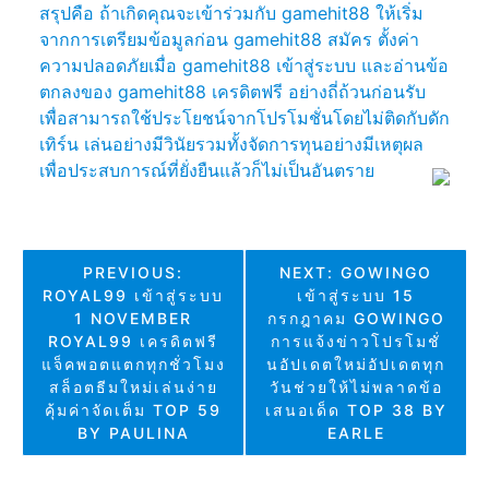
สรุปคือ ถ้าเกิดคุณจะเข้าร่วมกับ gamehit88 ให้เริ่ม
จากการเตรียมข้อมูลก่อน gamehit88 สมัคร ตั้งค่า
ความปลอดภัยเมื่อ gamehit88 เข้าสู่ระบบ และอ่านข้อ
ตกลงของ gamehit88 เครดิตฟรี อย่างถี่ถ้วนก่อนรับ
เพื่อสามารถใช้ประโยชน์จากโปรโมชั่นโดยไม่ติดกับดัก
เทิร์น เล่นอย่างมีวินัยรวมทั้งจัดการทุนอย่างมีเหตุผล
เพื่อประสบการณ์ที่ยั่งยืนแล้วก็ไม่เป็นอันตราย
แนะแนว
PREVIOUS:
NEXT:
GOWINGO
ROYAL99 เข้าสู่ระบบ
เข้าสู่ระบบ 15
เรื่อง
1 NOVEMBER
กรกฎาคม GOWINGO
ROYAL99 เครดิตฟรี
การแจ้งข่าวโปรโมชั่
แจ็คพอตแตกทุกชั่วโมง
นอัปเดตใหม่อัปเดตทุก
สล็อตธีมใหม่เล่นง่าย
วันช่วยให้ไม่พลาดข้อ
คุ้มค่าจัดเต็ม TOP 59
เสนอเด็ด TOP 38 BY
BY PAULINA
EARLE