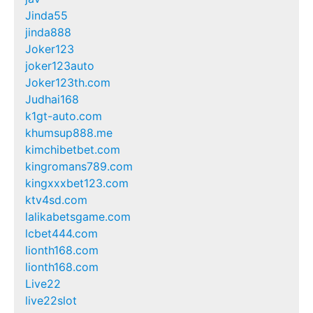
Jinda55
jinda888
Joker123
joker123auto
Joker123th.com
Judhai168
k1gt-auto.com
khumsup888.me
kimchibetbet.com
kingromans789.com
kingxxxbet123.com
ktv4sd.com
lalikabetsgame.com
lcbet444.com
lionth168.com
lionth168.com
Live22
live22slot