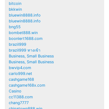
bitcoin
bkkwin
bluewin8888.info
bluewin8888.info
bng55
bombet888.win
boonlert1688.com
brazil999
brazil999 ทางเข้า
Business, Small Business
Business, Small Business
bwvip4.com
carlo999.net
cashgame168
cashgame168x.com
Casino
cc11388.com
chang7777
chinatown888.win