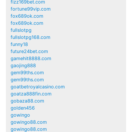
fizz169bet.com
fortune99vip.com
fox689ok.com
fox689ok.com
fullslotpg
fullslotpg168.com
funny18
future24bet.com
gamehit8888.com
gaojing888
gem99ths.com
gem99ths.com
goatbetroyalcasino.com
goatza888fin.com
gobaza88.com
golden456
gowingo
gowingo88.com
gowingo88.com