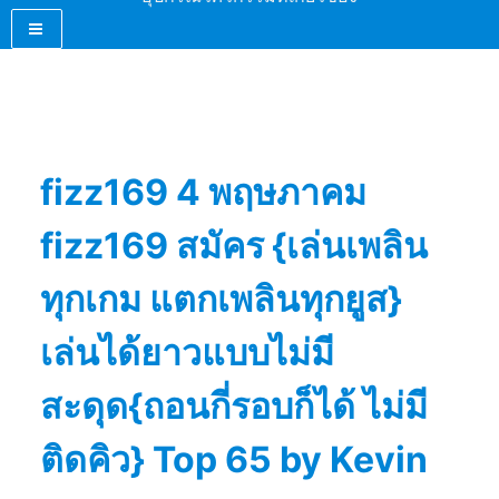
fizz169 4 พฤษภาคม
fizz169 สมัคร {เล่นเพลิน
ทุกเกม แตกเพลินทุกยูส}
เล่นได้ยาวแบบไม่มี
สะดุด{ถอนกี่รอบก็ได้ ไม่มี
ติดคิว} Top 65 by Kevin