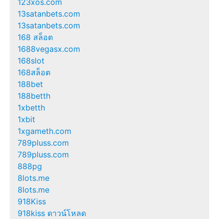
123xos.com
13satanbets.com
13satanbets.com
168 สล็อต
1688vegasx.com
168slot
168สล็อต
188bet
188betth
1xbetth
1xbit
1xgameth.com
789pluss.com
789pluss.com
888pg
8lots.me
8lots.me
918Kiss
918kiss ดาวน์โหลด