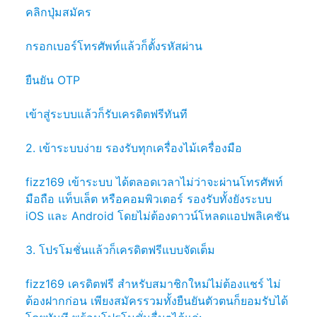
คลิกปุ่มสมัคร
กรอกเบอร์โทรศัพท์แล้วก็ตั้งรหัสผ่าน
ยืนยัน OTP
เข้าสู่ระบบแล้วก็รับเครดิตฟรีทันที
2. เข้าระบบง่าย รองรับทุกเครื่องไม้เครื่องมือ
fizz169 เข้าระบบ ได้ตลอดเวลาไม่ว่าจะผ่านโทรศัพท์
มือถือ แท็บเล็ต หรือคอมพิวเตอร์ รองรับทั้งยังระบบ
iOS และ Android โดยไม่ต้องดาวน์โหลดแอปพลิเคชัน
3. โปรโมชั่นแล้วก็เครดิตฟรีแบบจัดเต็ม
fizz169 เครดิตฟรี สำหรับสมาชิกใหม่ไม่ต้องแชร์ ไม่
ต้องฝากก่อน เพียงสมัครรวมทั้งยืนยันตัวตนก็ยอมรับได้