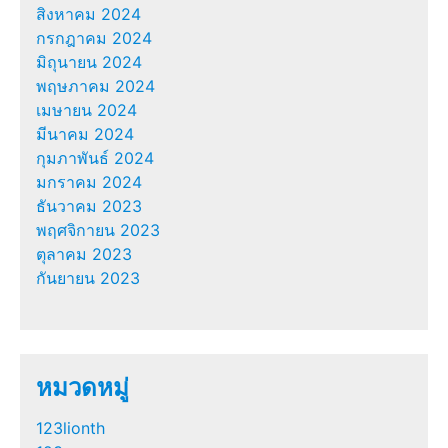
สิงหาคม 2024
กรกฎาคม 2024
มิถุนายน 2024
พฤษภาคม 2024
เมษายน 2024
มีนาคม 2024
กุมภาพันธ์ 2024
มกราคม 2024
ธันวาคม 2023
พฤศจิกายน 2023
ตุลาคม 2023
กันยายน 2023
หมวดหมู่
123lionth