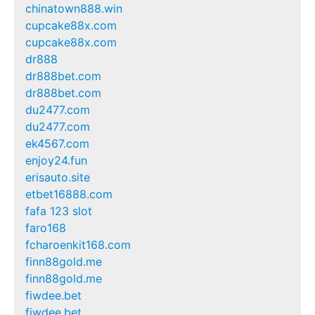
chinatown888.win
cupcake88x.com
cupcake88x.com
dr888
dr888bet.com
dr888bet.com
du2477.com
du2477.com
ek4567.com
enjoy24.fun
erisauto.site
etbet16888.com
fafa 123 slot
faro168
fcharoenkit168.com
finn88gold.me
finn88gold.me
fiwdee.bet
fiwdee.bet