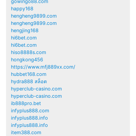
gowingo88.com
happy168
hengheng9899.com
hengheng9899.com
hengjing168
hi6bet.com
hi6bet.com
hiso8888s.com
hongkong456
https://www.mfj889xx.com/
hubbet168.com
hydra888 สล็อต
hyperclub-casino.com
hyperclub-casino.com
ib888pro.bet
infyplus888.com
infyplus888.info
infyplus888.info
item388.com