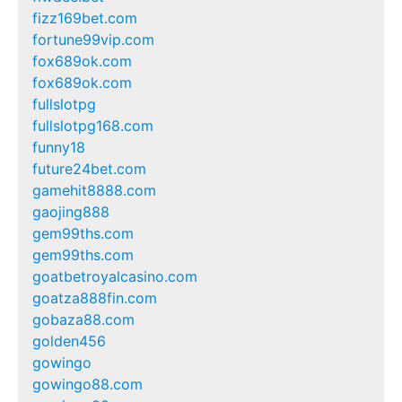
fizz169bet.com
fortune99vip.com
fox689ok.com
fox689ok.com
fullslotpg
fullslotpg168.com
funny18
future24bet.com
gamehit8888.com
gaojing888
gem99ths.com
gem99ths.com
goatbetroyalcasino.com
goatza888fin.com
gobaza88.com
golden456
gowingo
gowingo88.com