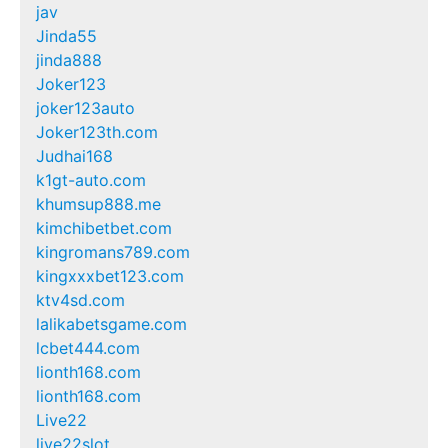
jav
Jinda55
jinda888
Joker123
joker123auto
Joker123th.com
Judhai168
k1gt-auto.com
khumsup888.me
kimchibetbet.com
kingromans789.com
kingxxxbet123.com
ktv4sd.com
lalikabetsgame.com
lcbet444.com
lionth168.com
lionth168.com
Live22
live22slot