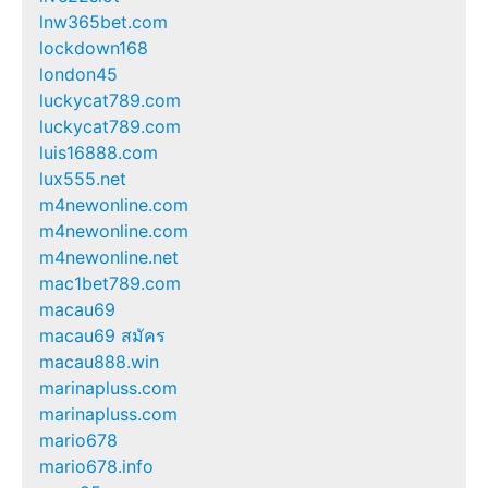
lnw365bet.com
lockdown168
london45
luckycat789.com
luckycat789.com
luis16888.com
lux555.net
m4newonline.com
m4newonline.com
m4newonline.net
mac1bet789.com
macau69
macau69 สมัคร
macau888.win
marinapluss.com
marinapluss.com
mario678
mario678.info