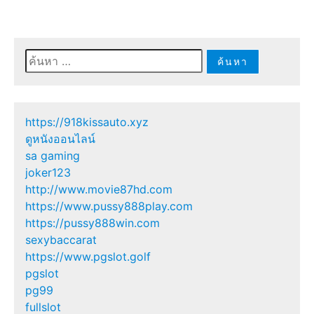
ค้นหา
สำหรับ:
https://918kissauto.xyz
ดูหนังออนไลน์
sa gaming
joker123
http://www.movie87hd.com
https://www.pussy888play.com
https://pussy888win.com
sexybaccarat
https://www.pgslot.golf
pgslot
pg99
fullslot