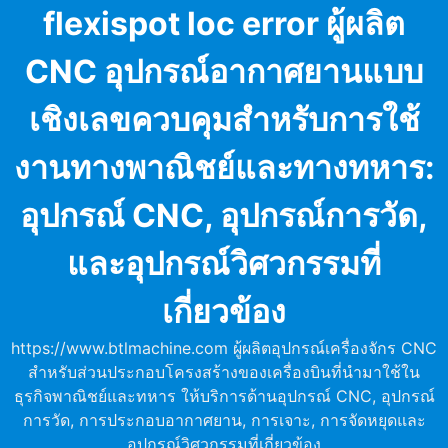
Skip
flexispot loc error ผู้ผลิต
to
content
CNC อุปกรณ์อากาศยานแบบ
เชิงเลขควบคุมสำหรับการใช้
งานทางพาณิชย์และทางทหาร:
อุปกรณ์ CNC, อุปกรณ์การวัด,
และอุปกรณ์วิศวกรรมที่
เกี่ยวข้อง
https://www.btlmachine.com ผู้ผลิตอุปกรณ์เครื่องจักร CNC
สำหรับส่วนประกอบโครงสร้างของเครื่องบินที่นำมาใช้ใน
ธุรกิจพาณิชย์และทหาร ให้บริการด้านอุปกรณ์ CNC, อุปกรณ์
การวัด, การประกอบอากาศยาน, การเจาะ, การจัดหยุดและ
อุปกรณ์วิศวกรรมที่เกี่ยวข้อง