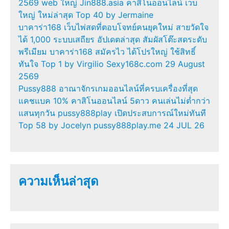
2569 web ใหญ่ Jin888.asia คาสิโนออนไลน์ เว็บ
ใหญ่ ใหม่ล่าสุด Top 40 by Jermaine
บาคาร่า168 เว็บไพ่สดที่ตอบโจทย์คนยุคใหม่ สายวัดใจ
ได้ 1,000 ระบบเสถียร อัปเดตล่าสุด สัมผัสโต๊ะสดระดับ
พรีเมียม บาคาร่า168 สมัครไว ได้โปรใหญ่ ใช้สิทธิ์
ทันใจ Top 1 by Virgilio Sexy168c.com 29 August
2569
Pussy888 อาณาจักรเกมออนไลน์ที่ครบเครื่องที่สุด
แคชแบค 10% คาสิโนออนไลน์ 5ดาว คนเล่นไม่ต่ำกว่า
แสนทุกวัน pussy888play เปิดประสบการณ์ใหม่ทันที
Top 58 by Jocelyn pussy888play.me 24 JUL 26
ความเห็นล่าสุด