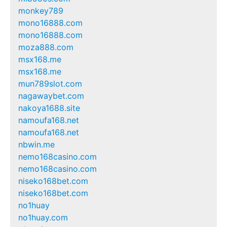
monkey789
mono16888.com
mono16888.com
moza888.com
msx168.me
msx168.me
mun789slot.com
nagawaybet.com
nakoya1688.site
namoufa168.net
namoufa168.net
nbwin.me
nemo168casino.com
nemo168casino.com
niseko168bet.com
niseko168bet.com
no1huay
no1huay.com