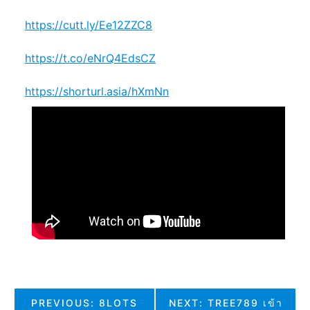
https://cutt.ly/Ee12ZZC8
https://t.co/eNrQ4EdsCZ
https://shorturl.asia/hXmNn
แนะแนว
PREVIOUS:
8LOTS
NEXT:
TREE789 เข้า