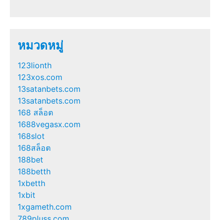
หมวดหมู่
123lionth
123xos.com
13satanbets.com
13satanbets.com
168 สล็อต
1688vegasx.com
168slot
168สล็อต
188bet
188betth
1xbetth
1xbit
1xgameth.com
789pluss.com