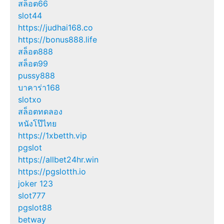
สล็อต66
slot44
https://judhai168.co
https://bonus888.life
สล็อต888
สล็อต99
pussy888
บาคาร่า168
slotxo
สล็อตทดลอง
หนังโป๊ไทย
https://1xbetth.vip
pgslot
https://allbet24hr.win
https://pgslotth.io
joker 123
slot777
pgslot88
betway