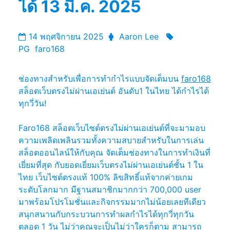
ได้ 13 มี.ค. 2025
14 พฤศจิกายน 2025
Aaron Lee
PG
faro168
ช่องทางสำหรับเพื่อการทำกำไรแบบจัดเต็มบน
faro168
สล็อตเว็บตรงไม่ผ่านเอเย่นต์ อันดับ1 ในไทย ได้กำไรได้
ทุกวี่วัน!
Faro168 สล็อตเว็บไซต์ตรงไม่ผ่านเอเย่นต์ที่จะมามอบ
ความเพลิดเพลินรวมทั้งความสบายสำหรับในการเล่น
สล็อตออนไลน์ให้กับคุณ จัดเต็มช่องทางในการทำเงินที่
เยี่ยมที่สุด กับยอดเยี่ยมเว็บตรงไม่ผ่านเอเย่นต์ชั้น 1 ใน
ไทย เว็บไซต์ตรงแท้ 100% ลิขสิทธิ์แท้จากค่ายเกม
ระดับโลกมาก มีฐานสมาชิกมากกว่า 700,000 user
มาพร้อมโปรโมชั่นและกิจกรรมมากไม่น้อยเลยทีเดียว
สนุกสนานกับกระบวนการทำผลกำไรได้ทุกวี่ทุกวัน
ตลอด 1 วัน ไม่ว่าคุณจะเป็นไม่ว่าใครก็ตาม สามารถ