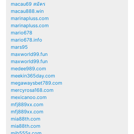
macau69 สมัคร
macau888.win
marinapluss.com
marinapluss.com
mario678
mario678.info
mars95
maxworld99.fun
maxworld99.fun
medee989.com
meekin365day.com
megawaysbet789.com
mercyrosa168.com
mexicanoo.com
mfj889xx.com
mfj889xx.com
mia88th.com
mia88th.com
mib555s.com