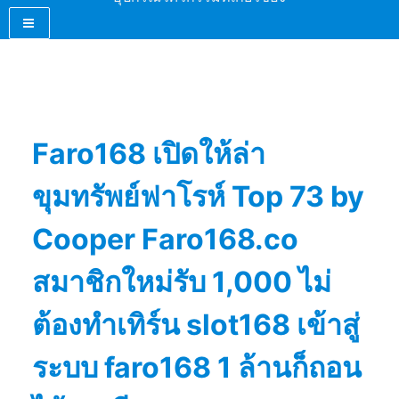
Faro168 เปิดให้ล่า
ขุมทรัพย์ฟาโรห์ Top 73 by
Cooper Faro168.co
สมาชิกใหม่รับ 1,000 ไม่
ต้องทำเทิร์น slot168 เข้าสู่
ระบบ faro168 1 ล้านก็ถอน