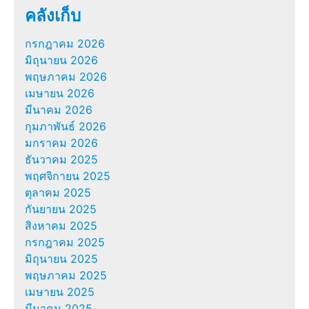
คลังเก็บ
กรกฎาคม 2026
มิถุนายน 2026
พฤษภาคม 2026
เมษายน 2026
มีนาคม 2026
กุมภาพันธ์ 2026
มกราคม 2026
ธันวาคม 2025
พฤศจิกายน 2025
ตุลาคม 2025
กันยายน 2025
สิงหาคม 2025
กรกฎาคม 2025
มิถุนายน 2025
พฤษภาคม 2025
เมษายน 2025
มีนาคม 2025