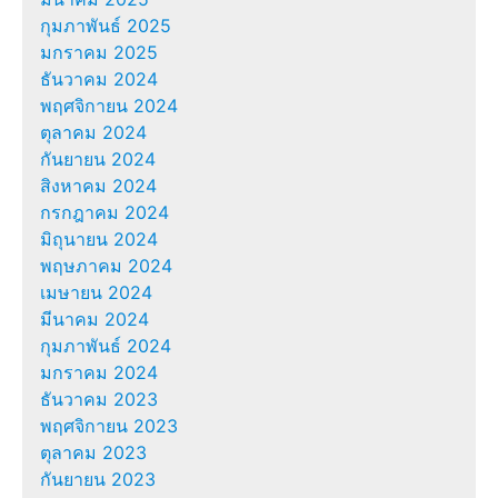
กุมภาพันธ์ 2025
มกราคม 2025
ธันวาคม 2024
พฤศจิกายน 2024
ตุลาคม 2024
กันยายน 2024
สิงหาคม 2024
กรกฎาคม 2024
มิถุนายน 2024
พฤษภาคม 2024
เมษายน 2024
มีนาคม 2024
กุมภาพันธ์ 2024
มกราคม 2024
ธันวาคม 2023
พฤศจิกายน 2023
ตุลาคม 2023
กันยายน 2023