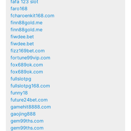
fafa 123 slot
faro168
fcharoenkit168.com
finn88gold.me
finn88gold.me
fiwdee.bet
fiwdee.bet
fizz169bet.com
fortune99vip.com
fox689ok.com
fox689ok.com
fullslotpg
fullslotpg168.com
funny18
future24bet.com
gamehit8888.com
gaojing888
gem99ths.com
gem99ths.com