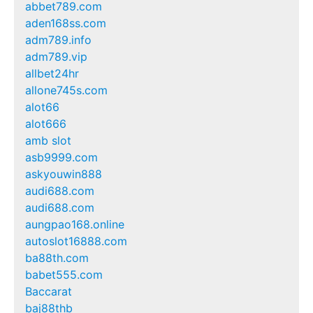
abbet789.com
aden168ss.com
adm789.info
adm789.vip
allbet24hr
allone745s.com
alot66
alot666
amb slot
asb9999.com
askyouwin888
audi688.com
audi688.com
aungpao168.online
autoslot16888.com
ba88th.com
babet555.com
Baccarat
baj88thb