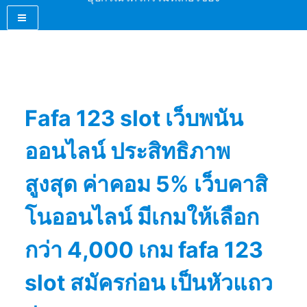
Fafa 123 slot เว็บพนัน
ออนไลน์ ประสิทธิภาพ
สูงสุด ค่าคอม 5% เว็บคาสิ
โนออนไลน์ มีเกมให้เลือก
กว่า 4,000 เกม fafa 123
slot สมัครก่อน เป็นหัวแถว