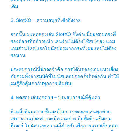
เดิม
3. SlotXO – ความสนุกที่เข้าถึงง่าย
จากนั้น ผมทดลองเล่น SlotXO ซึ่งค่ายนี้ผมชอบตรงที่
รองต่อกรถือก้าวหน้า เล่นง่ายไม่ต้องใช้สเปคสูง แถม
เกมส่วนใหญ่แจกโบนัสบ่อยมากกระทั่งผมแทบไม่ต้อง
รอนาน
ประสบการณ์ที่น่าจดจำคือ การได้ทดลองเกมแนวเสี่ยง
ภัยรวมทั้งล่าสมบัติที่โบนัสแตกบ่อยครั้งติดต่อกัน ทำให้
ผมรู้สึกคุ้มค่ากับทุกการเดิมพัน
4. ทดสอบเล่นทุกค่าย – ประสบการณ์ที่คุ้มค่า
สิ่งหนึ่งที่ผมอยากชี้แนะเป็น การทดลองเล่นทุกค่าย
เพราะว่าแต่ละค่ายจะมีความต่าง อีกทั้งด้านธีมเกม
ฟีเจอร์ โบนัส และความถี่สำหรับเพื่อการแจกแจ็คพอต