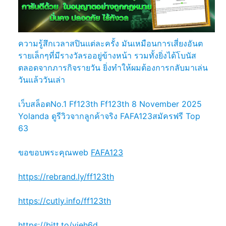
ความรู้สึกเวลาสปินแต่ละครั้ง มันเหมือนการเสี่ยงอันต
รายเล็กๆที่มีรางวัลรออยู่ข้างหน้า รวมทั้งยิ่งได้โบนัส
ตลอดจากภารกิจรายวัน ยิ่งทำให้ผมต้องการกลับมาเล่น
วันแล้ววันเล่า
เว็บสล็อตNo.1 Ff123th Ff123th 8 November 2025
Yolanda ดูรีวิวจากลูกค้าจริง FAFA123สมัครฟรี Top
63
ขอขอบพระคุณweb
FAFA123
https://rebrand.ly/ff123th
https://cutly.info/ff123th
https://bitt.to/vieh6d