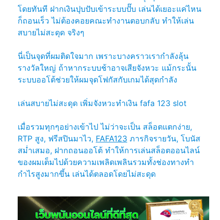
โดยทันที ฝากเงินปุบปับเข้าระบบปั๊บ เล่นได้เยอะแค่ไหน
ก็ถอนเร็ว ไม่ต้องคอยคณะทำงานตอบกลับ ทำให้เล่น
สบายไม่สะดุด จริงๆ
นี่เป็นจุดที่ผมติดใจมาก เพราะบางคราวเรากำลังลุ้น
รางวัลใหญ่ ถ้าหากระบบช้าอาจเสียจังหวะ แม้กระนั้น
ระบบออโต้ช่วยให้ผมจุดโฟกัสกับเกมได้สุดกำลัง
เล่นสบายไม่สะดุด เพิ่มจังหวะทำเงิน fafa 123 slot
เมื่อรวมทุกๆอย่างเข้าไป ไม่ว่าจะเป็น สล็อตแตกง่าย,
RTP สูง, ฟรีสปินมาไว,
FAFA123
ภารกิจรายวัน, โบนัส
สม่ำเสมอ, ฝากถอนออโต้ ทำให้การเล่นสล็อตออนไลน์
ของผมเต็มไปด้วยความเพลิดเพลินรวมทั้งช่องทางทำ
กำไรสูงมากขึ้น เล่นได้ตลอดโดยไม่สะดุด