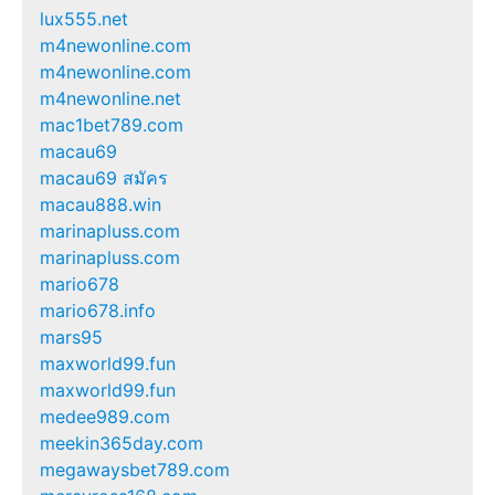
lux555.net
m4newonline.com
m4newonline.com
m4newonline.net
mac1bet789.com
macau69
macau69 สมัคร
macau888.win
marinapluss.com
marinapluss.com
mario678
mario678.info
mars95
maxworld99.fun
maxworld99.fun
medee989.com
meekin365day.com
megawaysbet789.com