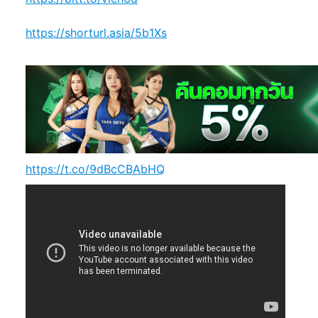
https://shorturl.asia/5b1Xs
https://t.co/9dBcCBAbHQ