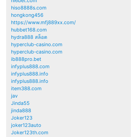
hi6bet.com
hiso8888s.com
hongkong456
https://www.mfj889xx.com/
hubbet168.com
hydra888 สล็อต
hyperclub-casino.com
hyperclub-casino.com
ib888pro.bet
infyplus888.com
infyplus888.info
infyplus888.info
item388.com
jav
Jinda55
jinda888
Joker123
joker123auto
Joker123th.com