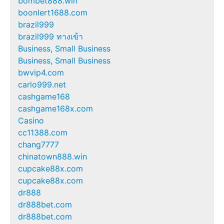
bombet888.win
boonlert1688.com
brazil999
brazil999 ทางเข้า
Business, Small Business
Business, Small Business
bwvip4.com
carlo999.net
cashgame168
cashgame168x.com
Casino
cc11388.com
chang7777
chinatown888.win
cupcake88x.com
cupcake88x.com
dr888
dr888bet.com
dr888bet.com