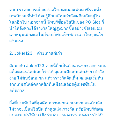
จากประสบการณ์ ผมต้องใจเกมแนวแฟนตาซีรวมทั้ง
เทพนิยาย ที่ทำให้ผมรู้สึกเสมือนกำลังเผชิญภัยอยู่ใน
โลกอีกใบ นอกจากนี้ ฟีพบร์ซื้อฟรีสปินของ PG Slot ก็
ทำให้จังหวะได้รางวัลใหญ่สูงมากขึ้นอย่างชัดเจน ผม
เคยหมุนเพียงแค่ไม่กี่รอบก็พบแจ็คพอตแตกใหญ่จนใจ
เต้นแรง
2. Joker123 – ค่ายเก่าแต่เก๋า
ถัดมากับ Joker123 ค่ายนี้ถือเป็นตำนานของวงการเกม
สล็อตออนไลน์เลยก็ว่าได้ จุดเด่นคือเกมเล่นง่าย เข้าใจ
ง่าย ไม่ซับซ้อนมาก แต่ว่ารางวัลจัดเต็ม ผมเคยเริ่มต้น
จากเกมสไตล์คลาสสิกที่เสมือนสล็อตตู้แมชชีนใน
อดีตกาล
สิ่งที่ประทับใจที่สุดคือ ความมากมายหลายของโบนัส
ไม่ว่าจะเป็นฟรีสปิน ตัวคูณเงินรางวัล หรือฟีพบร์พิเศษ
แบบสุ่ม ทำให้ผมรู้สึกว่าเล่น Joker123 ทุกคราวไม่ดัง