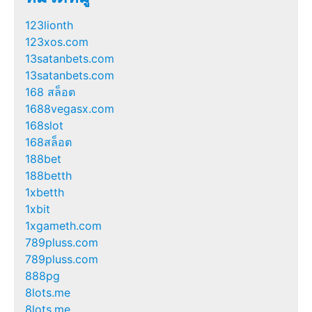
123lionth
123xos.com
13satanbets.com
13satanbets.com
168 สล็อต
1688vegasx.com
168slot
168สล็อต
188bet
188betth
1xbetth
1xbit
1xgameth.com
789pluss.com
789pluss.com
888pg
8lots.me
8lots.me