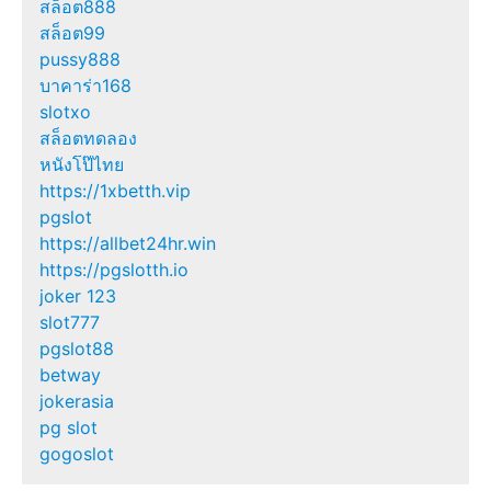
สล็อต888
สล็อต99
pussy888
บาคาร่า168
slotxo
สล็อตทดลอง
หนังโป๊ไทย
https://1xbetth.vip
pgslot
https://allbet24hr.win
https://pgslotth.io
joker 123
slot777
pgslot88
betway
jokerasia
pg slot
gogoslot