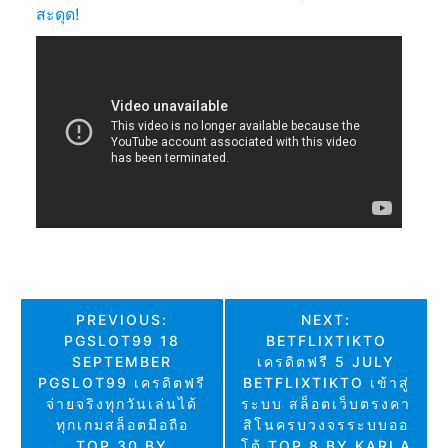
สะดุด!
แนะแนว
PREVIOUS:
NEXT:
PGSLOT99 18
BETFLIXTIKTO
เรื่อง
SEPTEMBER
เครดิตฟรี 5 JULY
PGSLOT99 เครดิตฟรี
BETFLIXTIKTO เข้าสู่
จ่ายจริงทุกวันเล่นได้
ระบบ สล็อตเว็บตรงคา
ทุกเกมสล็อตมือถือ
สิโนครบวงจรระบบออ
TOP 30 BY
โต้ TOP 8 BY KARLA