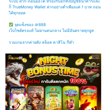
ระบบ ฝาก-ถอนออโต้ ที่รองรับอีกทั้งบัญชีธนาคารและ
ก็ TrueMoney Wallet ฝากอย่างต่ำเพียงแต่ 1 บาท ถอน
ได้ทุกยอด
จุดแข็งของ dr888
เว็บไซต์ตรงแท้ ไม่ผ่านคนกลาง ไม่มีอันตรายทุกยูส
รวมเกมจากค่ายดัง สล็อต คาสิโน กีฬา