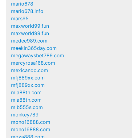
mario678
mario678.info
mars95
maxworld99.fun
maxworld99.fun
medee989.com
meekin365day.com
megawaysbet789.com
mercyrosa168.com
mexicanoo.com
mfj889xx.com
mfj889xx.com
mia88th.com
mia88th.com
mib555s.com
monkey789
mono16888.com
mono16888.com
moza888.com