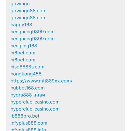
gowingo
gowingo88.com
gowingo88.com
happy168
hengheng9899.com
hengheng9899.com
hengjing168
hi6bet.com
hi6bet.com
hiso8888s.com
hongkong456
https://www.mfj889xx.com/
hubbet168.com
hydra888 สล็อต
hyperclub-casino.com
hyperclub-casino.com
ib888pro.bet
infyplus888.com
infyplus888.info