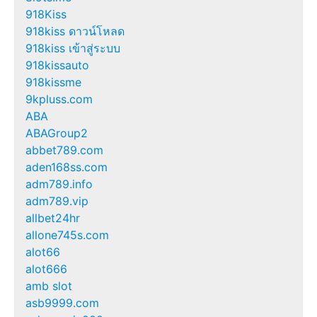
918Kiss
918kiss ดาวน์โหลด
918kiss เข้าสู่ระบบ
918kissauto
918kissme
9kpluss.com
ABA
ABAGroup2
abbet789.com
aden168ss.com
adm789.info
adm789.vip
allbet24hr
allone745s.com
alot66
alot666
amb slot
asb9999.com