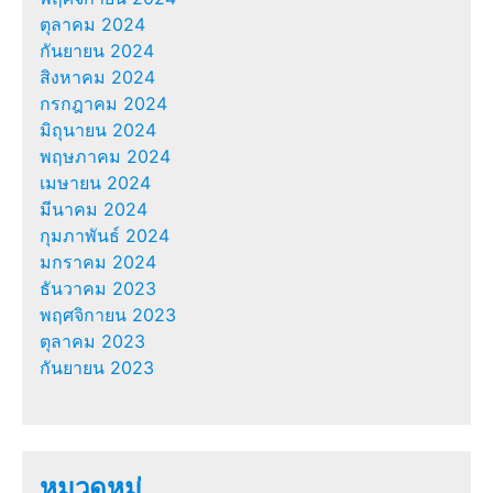
ตุลาคม 2024
กันยายน 2024
สิงหาคม 2024
กรกฎาคม 2024
มิถุนายน 2024
พฤษภาคม 2024
เมษายน 2024
มีนาคม 2024
กุมภาพันธ์ 2024
มกราคม 2024
ธันวาคม 2023
พฤศจิกายน 2023
ตุลาคม 2023
กันยายน 2023
หมวดหมู่