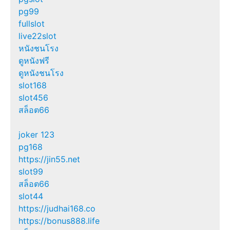
pg99
fullslot
live22slot
หนังชนโรง
ดูหนังฟรี
ดูหนังชนโรง
slot168
slot456
สล็อต66
joker 123
pg168
https://jin55.net
slot99
สล็อต66
slot44
https://judhai168.co
https://bonus888.life