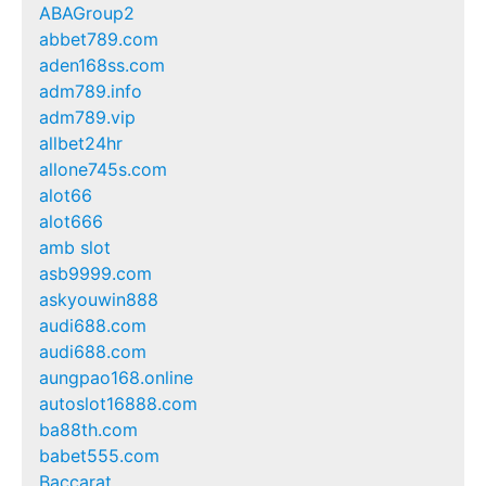
ABAGroup2
abbet789.com
aden168ss.com
adm789.info
adm789.vip
allbet24hr
allone745s.com
alot66
alot666
amb slot
asb9999.com
askyouwin888
audi688.com
audi688.com
aungpao168.online
autoslot16888.com
ba88th.com
babet555.com
Baccarat