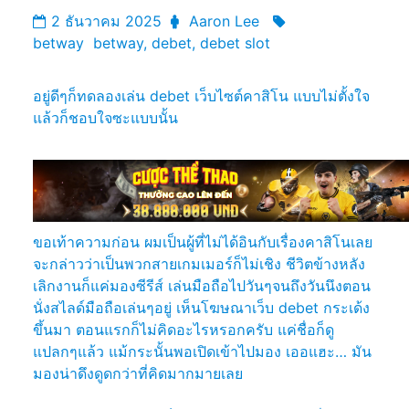
2 ธันวาคม 2025
Aaron Lee
betway
betway
,
debet
,
debet slot
อยู่ดีๆก็ทดลองเล่น debet เว็บไซต์คาสิโน แบบไม่ตั้งใจ
แล้วก็ชอบใจซะแบบนั้น
ขอเท้าความก่อน ผมเป็นผู้ที่ไม่ได้อินกับเรื่องคาสิโนเลย
จะกล่าวว่าเป็นพวกสายเกมเมอร์ก็ไม่เชิง ชีวิตข้างหลัง
เลิกงานก็แค่มองซีรีส์ เล่นมือถือไปวันๆจนถึงวันนึงตอน
นั่งสไลด์มือถือเล่นๆอยู่ เห็นโฆษณาเว็บ debet กระเด้ง
ขึ้นมา ตอนแรกก็ไม่คิดอะไรหรอกครับ แค่ชื่อก็ดู
แปลกๆแล้ว แม้กระนั้นพอเปิดเข้าไปมอง เออแฮะ… มัน
มองน่าดึงดูดกว่าที่คิดมากมายเลย