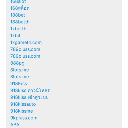
168slot
168สล็อต
188bet
188betth
1xbetth
1xbit
1xgameth.com
789pluss.com
789pluss.com
888pg
8lots.me
8lots.me
918Kiss
918kiss ดาวน์โหลด
918kiss เข้าสู่ระบบ
918kissauto
918kissme
9kpluss.com
ABA