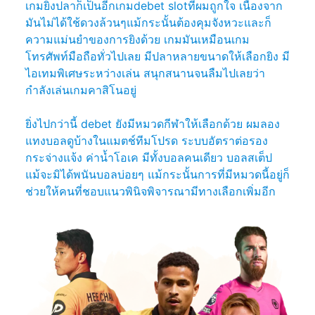
เกมยิงปลาก็เป็นอีกเกมdebet slotที่ผมถูกใจ เนื่องจาก
มันไม่ได้ใช้ดวงล้วนๆแม้กระนั้นต้องคุมจังหวะและก็
ความแม่นยำของการยิงด้วย เกมมันเหมือนเกม
โทรศัพท์มือถือทั่วไปเลย มีปลาหลายขนาดให้เลือกยิง มี
ไอเทมพิเศษระหว่างเล่น สนุกสนานจนลืมไปเลยว่า
กำลังเล่นเกมคาสิโนอยู่
ยิ่งไปกว่านี้ debet ยังมีหมวดกีฬาให้เลือกด้วย ผมลอง
แทงบอลดูบ้างในแมตช์ทีมโปรด ระบบอัตราต่อรอง
กระจ่างแจ้ง ค่าน้ำโอเค มีทั้งบอลคนเดียว บอลสเต็ป
แม้จะมิได้พนันบอลบ่อยๆ แม้กระนั้นการที่มีหมวดนี้อยู่ก็
ช่วยให้คนที่ชอบแนวพินิจพิจารณามีทางเลือกเพิ่มอีก