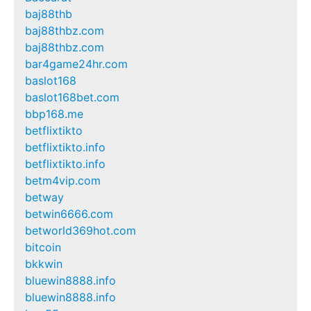
baj88thb
baj88thbz.com
baj88thbz.com
bar4game24hr.com
baslot168
baslot168bet.com
bbp168.me
betflixtikto
betflixtikto.info
betflixtikto.info
betm4vip.com
betway
betwin6666.com
betworld369hot.com
bitcoin
bkkwin
bluewin8888.info
bluewin8888.info