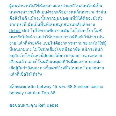
ผู้คนจำนวนไม่ใช้น้อยอาจมองว่าคาสิโนออนไลน์เป็น
หนทางหารายได้แบบง่ายๆหรือบางคนก็เหมารวมว่ามัน
คือสิ่งไม่ดี แม้กระนั้นจากมุมของผมที่มิได้คิดจะมั่งคั่ง
จากตรงนี้ มันเป็นพื้นที่เล่นสนุกสนานหลังเลิกงาน
debet
slot ไม่ได้พากเพียรขายฝัน ไม่ได้เอาโปรโมชั่
นมายัดใส่หน้า แต่ว่าให้ประสบการณ์ที่แท้ ใช้ง่าย เล่น
ง่าย แล้วก็จ่ายจริง แบบไม่ต้องกล่าวมากมาย ผมไม่ใช่ผู้
ที่เล่นเกมเก่ง ไม่ใช่นักเสี่ยงโชคมืออาชีพ แม้กระนั้นก็
อยู่กับเว็บไซต์แห่งนี้debetได้สบายๆมายาวนานหลาย
เดือนแล้ว และก็โน่นคือเหตุผลที่วันนี้ผมอยากบอกต่อ
เผื่อผู้ใดกำลังมองหาเว็บคาสิโนที่ไม่หลอก ไม่มากมาย
แล้วก็เชื่อใจได้จริง
สล็อตแตกหนัก betway 15 ธ.ค. 68 Shirleen casino
betway แจกบ่อย Top 36
ขอขอบพระคุณ Ref.
debet