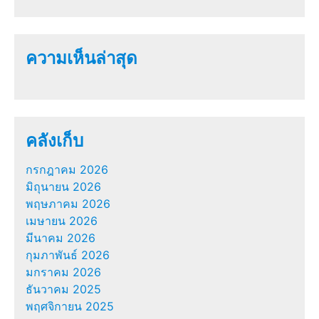
ความเห็นล่าสุด
คลังเก็บ
กรกฎาคม 2026
มิถุนายน 2026
พฤษภาคม 2026
เมษายน 2026
มีนาคม 2026
กุมภาพันธ์ 2026
มกราคม 2026
ธันวาคม 2025
พฤศจิกายน 2025