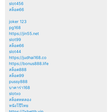
slot456
สล็อต66
joker 123
pg168
https://jin55.net
slot99
สล็อต66
slot44
https://judhai168.co
https://bonus888.life
สล็อต888
สล็อต99
pussy888
บาคาร่า168
slotxo
สล็อตทดลอง
หนังโป๊ไทย
https://1xbetth.vip