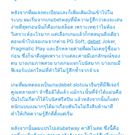
หลังจากที่ผมลงทะเบียนและก็เพิ่มเติมเงินเข้าไปใน
ระบบ ผมเริ่มจากเกมbetwayที่มีความรู้สึกว่าคงจะเล่น
ง่ายที่สุดก่อนนั่นก็คือเกมสล็อต เพราะเหตุว่าไม่ต้อง
วิเคราะห์อะไรมาก แค่เลือกเกมแล้วก็กดหมุนสิ่งเดียว
ตอนเข้าไปเจอเกมจากค่าย PG Soft,
debet
Joker,
Pragmatic Play และอีกหลายค่ายที่ผมไม่เคยรู้ชื่อมา
ก่อน ซึ่งก็น่าดึงดูดเพราะว่าแต่ละค่ายมีเอกลักษณ์ของ
ตน บางเกมภาพสวย บางเกมแจกโบนัสมาก บางเกมมี
ฟีเจอร์แปลกใหม่ที่ทำให้ไม่รู้สึกซ้ำจากจำเจ
เกมที่ผมทดลองเป็นเกมdebet slotแนวจีนๆที่มีฟีเจอร์
คูณหลายเท่า จำชื่อมิได้แล้ว แม้กระนั้นที่จำได้แม่นคือ
ปั่นไปไม่กี่ตาก็ได้โบนัสฟรีสปิน แล้วหลังจากนั้นก็แตก
หนักแบบงงมากๆได้มาเกือบพันในไม่ถึงสิบห้านาที
ทำให้เกิดความรู้สึกดีตั้งแต่เริ่ม
หลังจากนั้นผมแปรไปเล่นbetway คาสิโนสด ซึ่งนี้คือ