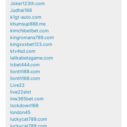
Joker123th.com
Judhai168
k1gt-auto.com
khumsup888.me
kimchibetbet.com
kingromans789.com
kingxxxbet123.com
ktv4sd.com
lalikabetsgame.com
lcbet444.com
lionth168.com
lionth168.com
Live22
live22slot
lnw365bet.com
lockdown168
london45
luckycat789.com
luckycat789.com