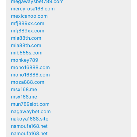
megawaysbet789.com
mercyrosa168.com
mexicanoo.com
mfj889xx.com
mfj889xx.com
mia88th.com
mia88th.com
mib555s.com
monkey789
mono16888.com
mono16888.com
moza888.com
msx168.me
msx168.me
mun789slot.com
nagawaybet.com
nakoya1688.site
namoufa168.net
namoufa168.net