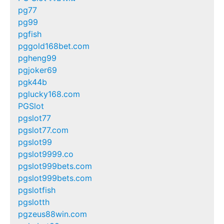
pg77
pg99
pgfish
pggold168bet.com
pgheng99
pgjoker69
pgk44b
pglucky168.com
PGSlot
pgslot77
pgslot77.com
pgslot99
pgslot9999.co
pgslot999bets.com
pgslot999bets.com
pgslotfish
pgslotth
pgzeus88win.com