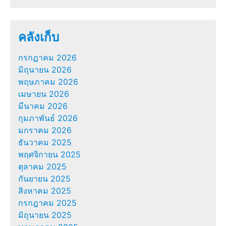
คลังเก็บ
กรกฎาคม 2026
มิถุนายน 2026
พฤษภาคม 2026
เมษายน 2026
มีนาคม 2026
กุมภาพันธ์ 2026
มกราคม 2026
ธันวาคม 2025
พฤศจิกายน 2025
ตุลาคม 2025
กันยายน 2025
สิงหาคม 2025
กรกฎาคม 2025
มิถุนายน 2025