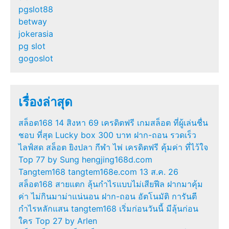
pgslot88
betway
jokerasia
pg slot
gogoslot
เรื่องล่าสุด
สล็อต168 14 สิงหา 69 เครดิตฟรี เกมสล็อต ที่ผู้เล่นชื่น
ชอบ ที่สุด Lucky box 300 บาท ฝาก-ถอน รวดเร็ว
ไลฟ์สด สล็อต ยิงปลา กีฬา ไพ่ เครดิตฟรี คุ้มค่า ที่ไว้ใจ
Top 77 by Sung hengjing168d.com
Tangtem168 tangtem168e.com 13 ส.ค. 26
สล็อต168 สายแตก ลุ้นกำไรแบบไม่เสียฟีล ฝากมาคุ้ม
ค่า ไม่กินมาม่าแน่นอน ฝาก-ถอน อัตโนมัติ การันตี
กำไรหลักแสน tangtem168 เริ่มก่อนวันนี้ มีลุ้นก่อน
ใคร Top 27 by Arlen