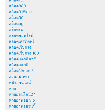
สล็อต888
สล็อต918kiss
สล็อต99
สล็อตpg
สล็อตxo
สล็อตออนไลน์
สล็อตเครดิตฟรี
สล็อตเว็บตรง
สล็อตเว็บตรง 168
สล็อตเเครดิตฟรี
สล็อตแตกดี
สล็อตโจ๊กเกอร์
สวนสุนันทา
หนังออนไลน์
หวย
หวยออนไลน์24
หวยฮานอย vip
หวยฮานอยวันนี้