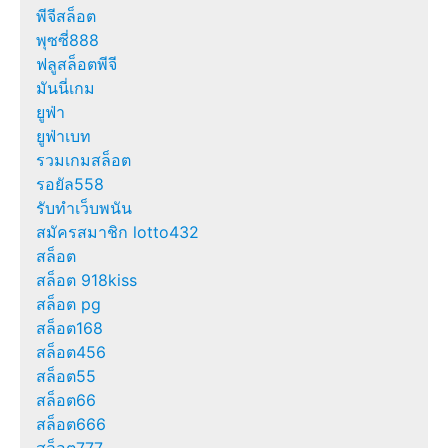
พีจีสล็อต
พุซซี่888
ฟลูสล็อตพีจี
มันนี่เกม
ยูฟ่า
ยูฟ่าเบท
รวมเกมสล็อต
รอยัล558
รับทำเว็บพนัน
สมัครสมาชิก lotto432
สล็อต
สล็อต 918kiss
สล็อต pg
สล็อต168
สล็อต456
สล็อต55
สล็อต66
สล็อต666
สล็อต777