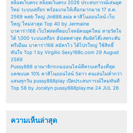
สล็อตเว็บตรง สล็อตเว็บตรง 2026 ประสบการณ์เล่นยุค
ใหม่ ระบบเสถียร พร้อมเกมให้เลือกมากมาย 17 ส.ค.
2569 web ใหญ่ Jin888.asia คาสิโนออนไลน์ เว็บ
ใหญ่ ใหม่ล่าสุด Top 40 by Jermaine
บาคาร่า168 เว็บไพ่สดที่ตอบโจทย์คนยุคใหม่ สายวัดใจ
ได้ 1,000 ระบบเสถียร อัปเดตล่าสุด สัมผัสโต๊ะสดระดับ
พรีเมียม บาคาร่า168 สมัครไว ได้โปรใหญ่ ใช้สิทธิ์
ทันใจ Top 1 by Virgilio Sexy168c.com 29 August
2569
Pussy888 อาณาจักรเกมออนไลน์ที่ครบเครื่องที่สุด
แคชแบค 10% คาสิโนออนไลน์ 5ดาว คนเล่นไม่ต่ำกว่า
แสนทุกวัน pussy888play เปิดประสบการณ์ใหม่ทันที
Top 58 by Jocelyn pussy888play.me 24 JUL 26
ความเห็นล่าสุด