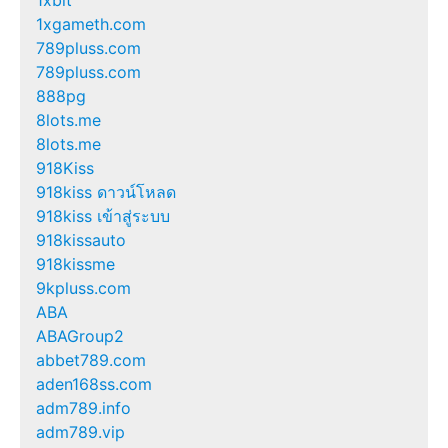
1xgameth.com
789pluss.com
789pluss.com
888pg
8lots.me
8lots.me
918Kiss
918kiss ดาวน์โหลด
918kiss เข้าสู่ระบบ
918kissauto
918kissme
9kpluss.com
ABA
ABAGroup2
abbet789.com
aden168ss.com
adm789.info
adm789.vip