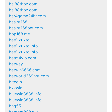
baj88thbz.com
baj88thbz.com
bar4game24hr.com
baslot168
baslot168bet.com
bbp168.me
betflixtikto
betflixtikto.info
betflixtikto.info
betm4vip.com
betway
betwin6666.com
betworld369hot.com
bitcoin
bkkwin
bluewin8888.info
bluewin8888.info
bng55