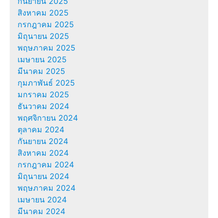
กันยายน 2025
สิงหาคม 2025
กรกฎาคม 2025
มิถุนายน 2025
พฤษภาคม 2025
เมษายน 2025
มีนาคม 2025
กุมภาพันธ์ 2025
มกราคม 2025
ธันวาคม 2024
พฤศจิกายน 2024
ตุลาคม 2024
กันยายน 2024
สิงหาคม 2024
กรกฎาคม 2024
มิถุนายน 2024
พฤษภาคม 2024
เมษายน 2024
มีนาคม 2024