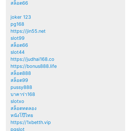
สล็อต66
joker 123
pg168
https://jin55.net
slot99
สล็อต66
slot44
https://judhai168.co
https://bonus888.life
สล็อต888
สล็อต99
pussy888
บาคาร่า168
slotxo
สล็อตทดลอง
หนังโป๊ไทย
https://1xbetth.vip
pgslot