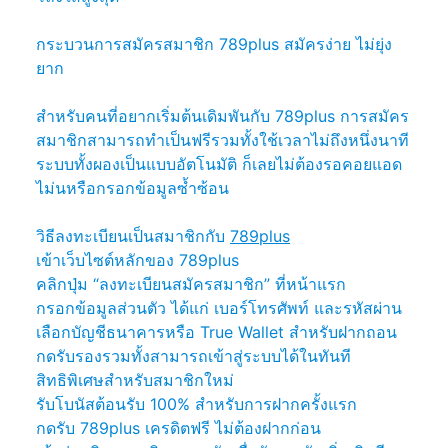
กระบวนการสมัครสมาชิก 789plus สมัครง่าย ไม่ยุ่ง
ยาก
สำหรับคนที่อยากเริ่มต้นเดิมพันกับ 789plus การสมัคร
สมาชิกสามารถทำเป็นฟรีรวมทั้งใช้เวลาไม่ถึงหนึ่งนาที
ระบบทั้งผองเป็นแบบอัตโนมัติ ก็เลยไม่ต้องรอคอยแอด
ไม่นหรือกรอกข้อมูลซ้ำซ้อน
วิธีลงทะเบียนเป็นสมาชิกกับ
789plus
เข้าเว็บไซต์หลักของ 789plus
คลิกปุ่ม “ลงทะเบียนสมัครสมาชิก” ที่หน้าแรก
กรอกข้อมูลส่วนตัว ได้แก่ เบอร์โทรศัพท์ และรหัสผ่าน
เลือกบัญชีธนาคารหรือ True Wallet สำหรับฝากถอน
กดรับรองรวมทั้งสามารถเข้าสู่ระบบได้ในทันที
สิทธิพิเศษสำหรับสมาชิกใหม่
รับโบนัสต้อนรับ 100% สำหรับการฝากครั้งแรก
กดรับ 789plus เครดิตฟรี ไม่ต้องฝากก่อน