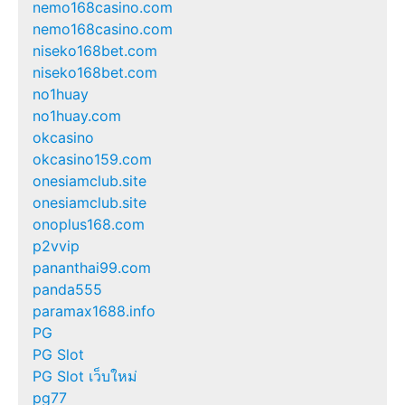
nemo168casino.com
nemo168casino.com
niseko168bet.com
niseko168bet.com
no1huay
no1huay.com
okcasino
okcasino159.com
onesiamclub.site
onesiamclub.site
onoplus168.com
p2vvip
pananthai99.com
panda555
paramax1688.info
PG
PG Slot
PG Slot เว็บใหม่
pg77