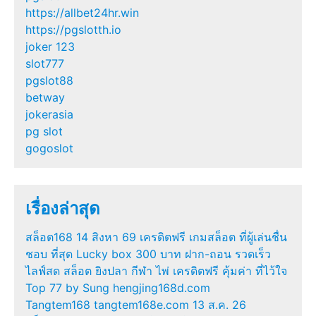
https://allbet24hr.win
https://pgslotth.io
joker 123
slot777
pgslot88
betway
jokerasia
pg slot
gogoslot
เรื่องล่าสุด
สล็อต168 14 สิงหา 69 เครดิตฟรี เกมสล็อต ที่ผู้เล่นชื่น
ชอบ ที่สุด Lucky box 300 บาท ฝาก-ถอน รวดเร็ว
ไลฟ์สด สล็อต ยิงปลา กีฬา ไพ่ เครดิตฟรี คุ้มค่า ที่ไว้ใจ
Top 77 by Sung hengjing168d.com
Tangtem168 tangtem168e.com 13 ส.ค. 26