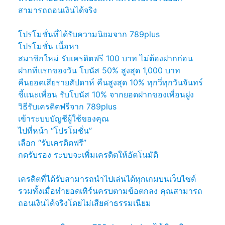
สามารถถอนเงินได้จริง
โปรโมชั่นที่ได้รับความนิยมจาก 789plus
โปรโมชั่น เนื้อหา
สมาชิกใหม่ รับเครดิตฟรี 100 บาท ไม่ต้องฝากก่อน
ฝากทีแรกของวัน โบนัส 50% สูงสุด 1,000 บาท
คืนยอดเสียรายสัปดาห์ คืนสูงสุด 10% ทุกวี่ทุกวันจันทร์
ชี้แนะเพื่อน รับโบนัส 10% จากยอดฝากของเพื่อนฝูง
วิธีรับเครดิตฟรีจาก 789plus
เข้าระบบบัญชีผู้ใช้ของคุณ
ไปที่หน้า “โปรโมชั่น”
เลือก “รับเครดิตฟรี”
กดรับรอง ระบบจะเพิ่มเครดิตให้อัตโนมัติ
เครดิตที่ได้รับสามารถนำไปเล่นได้ทุกเกมบนเว็บไซต์
รวมทั้งเมื่อทำยอดเทิร์นครบตามข้อตกลง คุณสามารถ
ถอนเงินได้จริงโดยไม่เสียค่าธรรมเนียม