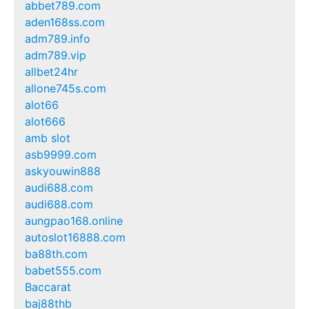
abbet789.com
aden168ss.com
adm789.info
adm789.vip
allbet24hr
allone745s.com
alot66
alot666
amb slot
asb9999.com
askyouwin888
audi688.com
audi688.com
aungpao168.online
autoslot16888.com
ba88th.com
babet555.com
Baccarat
baj88thb