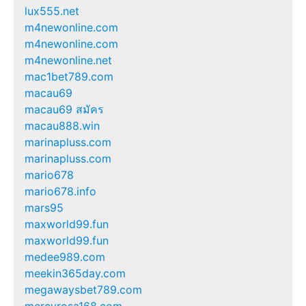
lux555.net
m4newonline.com
m4newonline.com
m4newonline.net
mac1bet789.com
macau69
macau69 สมัคร
macau888.win
marinapluss.com
marinapluss.com
mario678
mario678.info
mars95
maxworld99.fun
maxworld99.fun
medee989.com
meekin365day.com
megawaysbet789.com