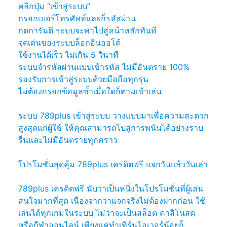
คลิกปุ่ม “เข้าสู่ระบบ”
กรอกเบอร์โทรศัพท์และก็รหัสผ่าน
กดการันตี ระบบจะพาไปสู่หน้าหลักทันที
จุดเด่นของระบบล็อกอินออโต้
ใช้งานได้เร็ว ไม่เกิน 5 วินาที
ระบบจำรหัสผ่านแบบเข้ารหัส ไม่มีอันตราย 100%
รองรับการเข้าสู่ระบบด้วยมือถือทุกรุ่น
ไม่ต้องกรอกข้อมูลซ้ำเมื่อใดก็ตามเข้าเล่น
ระบบ 789plus เข้าสู่ระบบ วางแบบมาเพื่อความสะดวก
สูงสุดแก่ผู้ใช้ ให้คุณสามารถไปสู่การพนันได้อย่างราบ
รื่นและไม่มีอันตรายทุกคราว
โปรโมชั่นสุดคุ้ม 789plus เครดิตฟรี แจกวันแล้ววันเล่า
789plus เครดิตฟรี นับว่าเป็นหนึ่งในโปรโมชั่นที่ผู้เล่น
สนใจมากที่สุด เนื่องจากว่าแจกจริงไม่ต้องฝากก่อน ใช้
เล่นได้ทุกเกมในระบบ ไม่ว่าจะเป็นสล็อต คาสิโนสด
หรือกีฬาออนไลน์ เพียงแค่ทำเทิร์นโอเวอร์น้อยก็