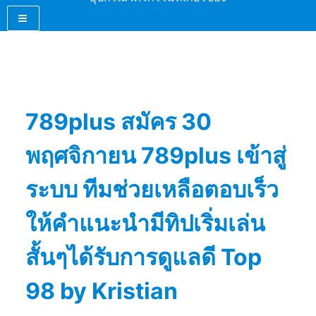
789plus สมัคร 30
พฤศจิกายน 789plus เข้าสู่
ระบบ ทีมช่วยเหลือตอบเร็ว
ให้คำแนะนำมีทิปเริ่มเล่น
สั้นๆได้รับการดูแลดี Top
98 by Kristian