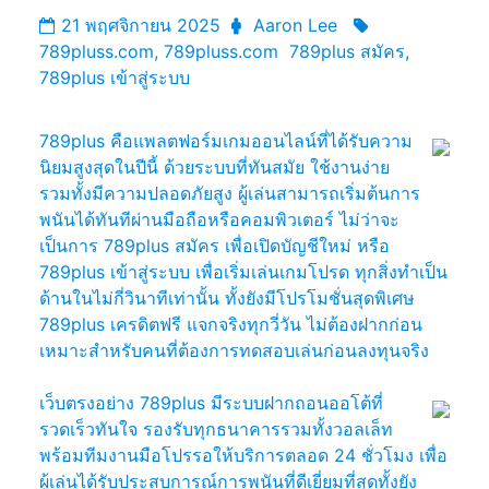
21 พฤศจิกายน 2025
Aaron Lee
789pluss.com
,
789pluss.com
789plus สมัคร
,
789plus เข้าสู่ระบบ
789plus คือแพลตฟอร์มเกมออนไลน์ที่ได้รับความ
นิยมสูงสุดในปีนี้ ด้วยระบบที่ทันสมัย ใช้งานง่าย
รวมทั้งมีความปลอดภัยสูง ผู้เล่นสามารถเริ่มต้นการ
พนันได้ทันทีผ่านมือถือหรือคอมพิวเตอร์ ไม่ว่าจะ
เป็นการ 789plus สมัคร เพื่อเปิดบัญชีใหม่ หรือ
789plus เข้าสู่ระบบ เพื่อเริ่มเล่นเกมโปรด ทุกสิ่งทำเป็น
ด้านในไม่กี่วินาทีเท่านั้น ทั้งยังมีโปรโมชั่นสุดพิเศษ
789plus เครดิตฟรี แจกจริงทุกวี่วัน ไม่ต้องฝากก่อน
เหมาะสำหรับคนที่ต้องการทดสอบเล่นก่อนลงทุนจริง
เว็บตรงอย่าง 789plus มีระบบฝากถอนออโต้ที่
รวดเร็วทันใจ รองรับทุกธนาคารรวมทั้งวอลเล็ท
พร้อมทีมงานมือโปรรอให้บริการตลอด 24 ชั่วโมง เพื่อ
ผู้เล่นได้รับประสบการณ์การพนันที่ดีเยี่ยมที่สุดทั้งยัง