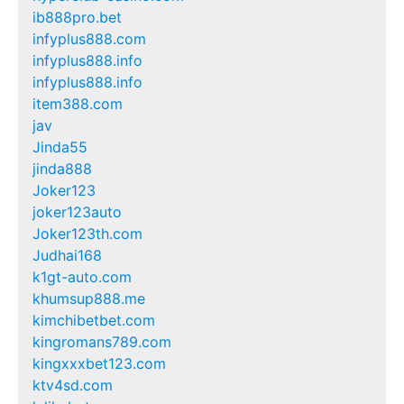
ib888pro.bet
infyplus888.com
infyplus888.info
infyplus888.info
item388.com
jav
Jinda55
jinda888
Joker123
joker123auto
Joker123th.com
Judhai168
k1gt-auto.com
khumsup888.me
kimchibetbet.com
kingromans789.com
kingxxxbet123.com
ktv4sd.com