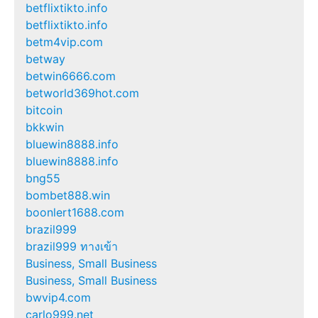
betflixtikto.info
betflixtikto.info
betm4vip.com
betway
betwin6666.com
betworld369hot.com
bitcoin
bkkwin
bluewin8888.info
bluewin8888.info
bng55
bombet888.win
boonlert1688.com
brazil999
brazil999 ทางเข้า
Business, Small Business
Business, Small Business
bwvip4.com
carlo999.net