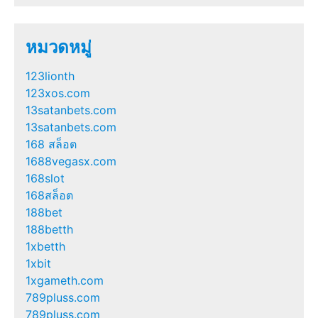
หมวดหมู่
123lionth
123xos.com
13satanbets.com
13satanbets.com
168 สล็อต
1688vegasx.com
168slot
168สล็อต
188bet
188betth
1xbetth
1xbit
1xgameth.com
789pluss.com
789pluss.com