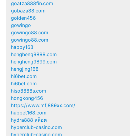
goatza888fin.com
gobaza88.com
golden456
gowingo
gowingo88.com
gowingo88.com
happy168
hengheng9899.com
hengheng9899.com
hengjing168
hi6bet.com
hi6bet.com
hiso8888s.com
hongkong456
https://www.mfj889xx.com/
hubbet168.com
hydra888 สล็อต
hyperclub-casino.com
hyperclub-casino.com