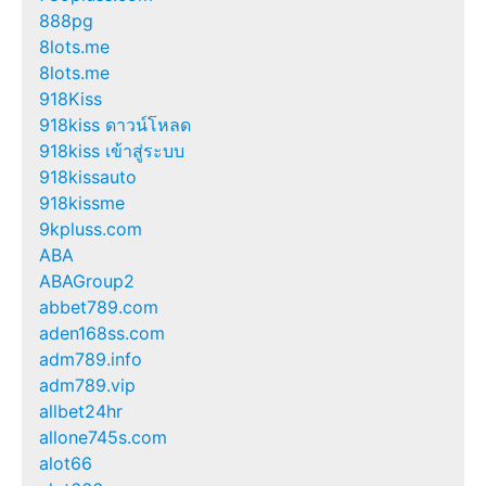
888pg
8lots.me
8lots.me
918Kiss
918kiss ดาวน์โหลด
918kiss เข้าสู่ระบบ
918kissauto
918kissme
9kpluss.com
ABA
ABAGroup2
abbet789.com
aden168ss.com
adm789.info
adm789.vip
allbet24hr
allone745s.com
alot66