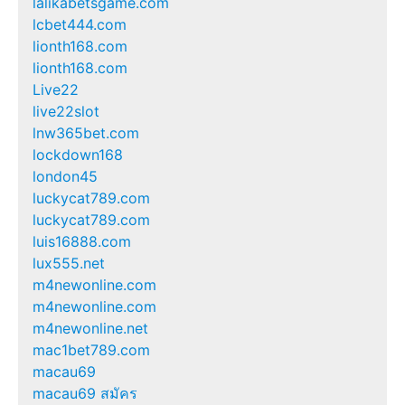
lalikabetsgame.com
lcbet444.com
lionth168.com
lionth168.com
Live22
live22slot
lnw365bet.com
lockdown168
london45
luckycat789.com
luckycat789.com
luis16888.com
lux555.net
m4newonline.com
m4newonline.com
m4newonline.net
mac1bet789.com
macau69
macau69 สมัคร