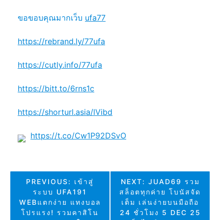
ขอขอบคุณมากเว็บ
ufa77
https://rebrand.ly/77ufa
https://cutly.info/77ufa
https://bitt.to/6rns1c
https://shorturl.asia/lVibd
https://t.co/Cw1P92DSvO
แนะแนว
PREVIOUS:
เข้าสู่
NEXT:
JUAD69 รวม
ระบบ UFA191
สล็อตทุกค่าย โบนัสจัด
เรื่อง
WEBแตกง่าย แทงบอล
เต็ม เล่นง่ายบนมือถือ
โปรแรง! รวมคาสิโน
24 ชั่วโมง 5 DEC 25