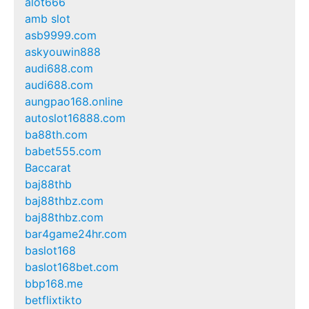
alot666
amb slot
asb9999.com
askyouwin888
audi688.com
audi688.com
aungpao168.online
autoslot16888.com
ba88th.com
babet555.com
Baccarat
baj88thb
baj88thbz.com
baj88thbz.com
bar4game24hr.com
baslot168
baslot168bet.com
bbp168.me
betflixtikto